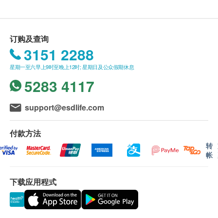
还特别添加了脱氧核糖核酸、玻尿酸、水溶性辅酶
health. ESDlife保留最终决议权。
Q10 及维他命B群等有效抗衰老营养素，从内而外
保湿并滋养肌肤。
送货条款：
订购及查询
由内至外美丽动
人
购买产品总额满HK$350，即可享本地免费送货服
3151 2288
胶原蛋白是人体内含量最丰富的蛋白质。它作为一种
务。 账单总额未满HK$350需附加HK$50运费。
帮助身体“粘结”在一起的胶质，广泛存在于我们的肌
星期一至六早上9时至晚上12时; 星期日及公众假期休息
我们将于确定订单后1-3个工作天内安排发货。
肉、皮肤、骨胳和肌腱中。它赋予皮肤强度与弹性，
5283 4117
不排除运送时间会因节日而有所影响。 当八号烈
并负责死皮细胞的更新换代。
风讯号悬挂或黑色暴雨警告生效时，送货服务时间
随着年龄的增长，人体制造胶原蛋白的速度会自然而
将会延迟。
support@esdlife.com
然的下降。在我们20岁时就开始以每年大约1.5%的速
所有订单须视乎相关货品的供应情况再作最后确
度流失胶原蛋白。因此，我们会出现皱纹和皮肤松
认。 倘若健康网购health. ESDlife未能提供任何订
付款方法
弛，同时关节内的软骨组织也会逐渐衰弱。
单上的货品，健康网购health. ESDlife有权拒绝接
转
帐
LAC Taut®
的非凡功
效
受该订单，并且会于送货前透过电话或电邮通知顾
LAC Taut® RDS®胶原蛋白富含I型胶原蛋白，这是我
客再作安排。
们身体中最丰富胶原蛋白 (
对我们的皮肤尤
其
重要
!
)
下载应用程式
日常饮食中的胶原蛋白一般颗粒较大，无法渗透皮
退换条款：
肤。但Taut® 胶原蛋白分子通过革命性的水解过程分
当顾客收取已订购之货品时，有责任检查货品是否