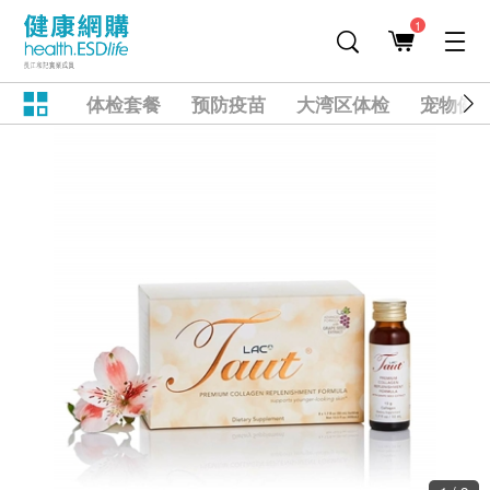
1
体检套餐
预防疫苗
大湾区体检
宠物健