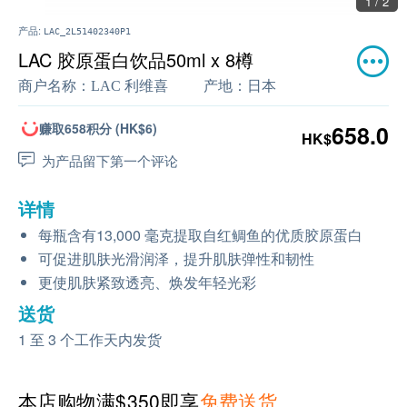
1 / 2
产品:
LAC_2L51402340P1
LAC 胶原蛋白饮品50ml x 8樽
商户名称：
LAC 利维喜
产地：
日本
赚取658积分 (HK$6)
658.0
HK$
为产品留下第一个评论
详情
每瓶含有13,000 毫克提取自红鲷鱼的优质胶原蛋白
可促进肌肤光滑润泽，提升肌肤弹性和韧性
更使肌肤紧致透亮、焕发年轻光彩
送货
1 至 3 个工作天内发货
本店购物满$350即享
免费送货