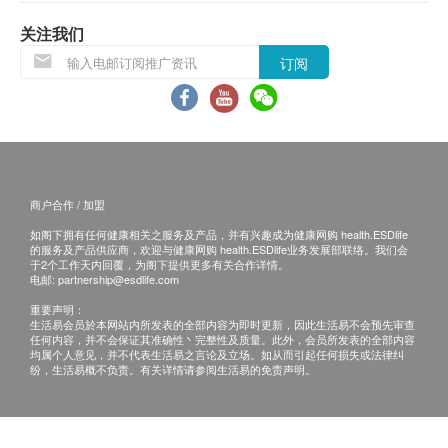
解。这些低分子量的胶原蛋白多肽可被身体迅速吸
有损毁情况，一经确认签收，恕不接受退换。
收。
结合
葡萄籽精华
，可帮助老化细胞和受损组织恢
退换产品必须包装完整，如退换之产品有任何残缺
关注我们
复活力
！
或过期退回，供应商有权不受理。
订阅
如有其他损坏或遗漏查询，顾客必须保留有效收据
正本，并于送货后3个工作天内按下列方式联络
Sing Health Limited 客户服务部跟进。
电邮： enquiry@sing-health.com
商户合作 / 加盟
如阁下拥有任何健康相关之服务及产品，并有兴趣成为健康网购 health.ESDlife
的服务及产品供应商，欢迎与健康网购 health.ESDlife业务发展部联络。我们会
于2个工作天内回覆，为阁下提供更多有关合作详情。
电邮:
partnership@esdlife.com
重要声明：
生活易会员於本网站内所发表的全部内容为即时更新，因此生活易不会预先审查
任何内容，并不会保证其准确性丶完整性及质量。此外，会员所发表的全部内容
均属个人意见，并不代表生活易之言论及立场。如从而引起任何损失或法律纠
纷，生活易概不负责。有关详情请参阅生活易的免责声明。