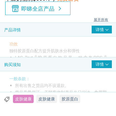
即睇全店产品
展开所有
详情
产品详情
功效
独特胶原蛋白配方提升肌肤水分和弹性
®
®
LAC Taut
胶原蛋白饮品是一种含有RDS
（Rapid Delivery System 快速释放系统）胶原蛋
详情
购买须知
白的传输配方，效果立竿见影。
胶原蛋白分子透过革命性的水解过程分解成小分子
一般条款：
优质胶原蛋白肽，可更快被人体吸收。
所有出售之货品均不设退款。
每瓶含有13,000 毫克提取自红鲷鱼的优质胶原蛋
货品质量保证，于顾客收到产品当日起计，食用期
白
应最少有12个月或以上。
皮肤健康
皮肤健康
胶原蛋白
可促进肌肤光滑润泽，提升肌肤弹性和韧性，更使
此产品由 Sing Health Limited 提供。
肌肤紧致透亮、焕发年轻光彩。
如有任何争议，Sing Health Limited 及 健康网购