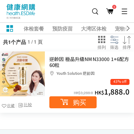
1
体检套餐
预防疫苗
大湾区体检
宠物健
1 / 1 頁
共1个产品
排列
筛选
排序
逆齡因 極品升級NMN33000 1+6配方
60粒
Youth Solution 逆龄因
43% off
1,888.0
HK$
HK$
3,288.0
购买
比较
收藏