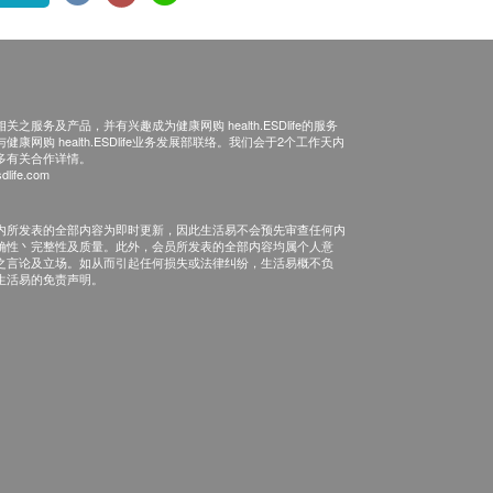
之服务及产品，并有兴趣成为健康网购 health.ESDlife的服务
康网购 health.ESDlife业务发展部联络。我们会于2个工作天内
多有关合作详情。
dlife.com
内所发表的全部内容为即时更新，因此生活易不会预先审查任何内
确性丶完整性及质量。此外，会员所发表的全部内容均属个人意
之言论及立场。如从而引起任何损失或法律纠纷，生活易概不负
生活易的免责声明。