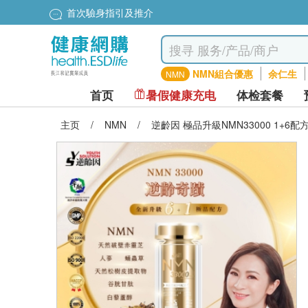
首次驗身指引及推介
NMN組合優惠
余仁生
NMN
首页
暑假健康充电
体检套餐
主页
/
NMN
/
逆齡因 極品升級NMN33000 1+6配方