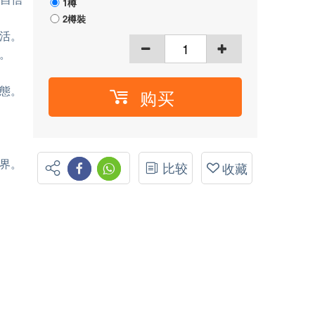
1樽
2樽裝
活。
。
態。
购买
界。
比较
收藏