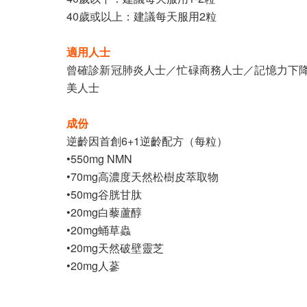
40歲或以上：建議每天服用2粒
適用人士
曾確診新冠肺炎人士／忙碌商務人士／記憶力下
美人士
成份
逆齡因首創6+1逆齡配方（每粒）
•550mg NMN
•70mg高濃度天然松樹皮萃取物
•50mg谷胱甘肽
•20mg白藜蘆醇
•20mg蛹草蟲
•20mg天然破壁靈芝
•20mg人蔘