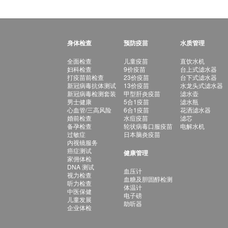
身体检查
预防疫苗
水质管理
全面检查
儿童疫苗
直饮水机
妇科检查
9价疫苗
台上式滤水器
打疫苗前检查
23价疫苗
台下式滤水器
新冠病毒抗体测试
13价疫苗
水龙头式滤水器
新冠病毒检测套装
甲型肝炎疫苗
滤水壶
男士健康
5合1疫苗
滤水瓶
心血管/三高风险
6合1疫苗
花洒滤水器
婚前检查
水痘疫苗
滤芯
备孕检查
轮状病毒口服疫苗
电解水机
过敏症
日本脑炎疫苗
内视镜服务
癌症测试
健康管理
家佣体检
DNA 测试
血压计
视力检查
血糖及胆固醇检测
听力检查
体温计
中医保健
电子磅
儿童发展
助听器
企业体检