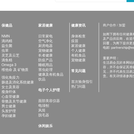
保健品
家居健康
健康资讯
商户合作 / 加盟
如阁下拥有任何健康相关
NMN
日常家电
身体检查
及产品供应商，欢迎与健
滴鸡精
空气净化
疫苗
回覆，为阁下提供更
益生菌
厨房电器
家居健康
电邮:
partnership@es
虫草
宠物健康
个人健康
灵芝及云芝
长者健康
有机食品
重要声明：
滴鱼精
防疫产品
宠物健康
生活易会员於本网站
Omega 3
睡眠用品
容，并不会保证其准
维他命 及 矿物质
害虫处理
常见问题
见，并不代表生活易
健康及有机食品
责。有关详情请参阅
强化免疫力
饮品
首次验身指引
肠道及消化系统健康
热门问题
女士及美容
电子个人护理
瘦身纤体
心血管健康
面部美容仪器
骨骼及关节健康
电须刨
男士健康
风筒
头发护理
脱毛器
孕妇健康
休闲娱乐