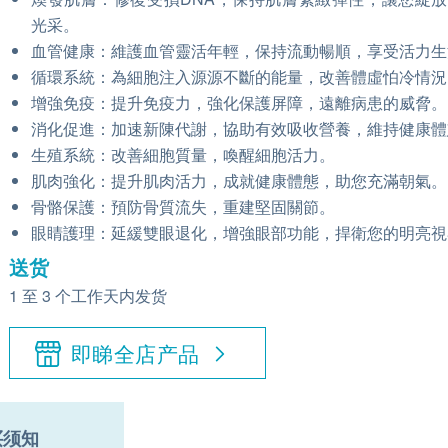
光采。
血管健康：維護血管靈活年輕，保持流動暢順，享受活力生
循環系統：為細胞注入源源不斷的能量，改善體虛怕冷情況
增強免疫：提升免疫力，強化保護屏障，遠離病患的威脅。
消化促進：加速新陳代謝，協助有效吸收營養，維持健康體
生殖系統：改善細胞質量，喚醒細胞活力。
肌肉強化：提升肌肉活力，成就健康體態，助您充滿朝氣。
骨骼保護：預防骨質流失，重建堅固關節。
眼睛護理：延緩雙眼退化，增強眼部功能，捍衛您的明亮視
送货
1 至 3 个工作天内发货
即睇全店产品
买须知