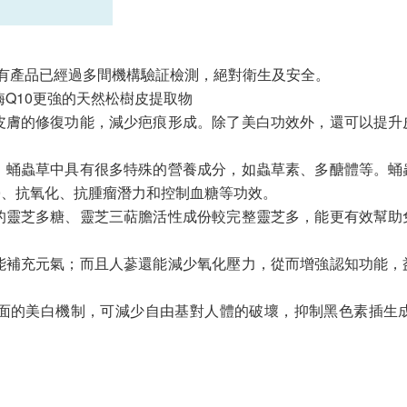
，所有產品已經過多間機構驗証檢測，絕對衛生及安全。
酶Q10更強的天然松樹皮提取物
強皮膚的修復功能，減少疤痕形成。除了美白功效外，還可以提
菌，蛹蟲草中具有很多特殊的營養成分，如蟲草素、多醣體等。
勞、抗氧化、抗腫瘤潛力和控制血糖等功效。
含的靈芝多糖、靈芝三萜膽活性成份較完整靈芝多，能更有效幫
，能補充元氣；而且人蔘還能減少氧化壓力，從而增強認知功能
有全面的美白機制，可減少自由基對人體的破壞，抑制黑色素插生