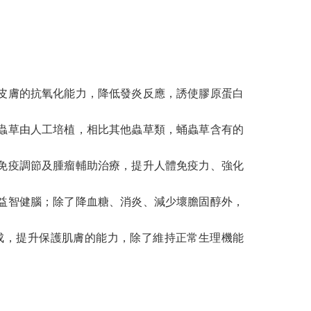
升皮膚的抗氧化能力，降低發炎反應，誘使膠原蛋白
蛹蟲草由人工培植，相比其他蟲草類，蛹蟲草含有的
助免疫調節及腫瘤輔助治療，提升人體免疫力、強化
，益智健腦；除了降血糖、消炎、減少壞膽固醇外，
成，提升保護肌膚的能力，除了維持正常生理機能