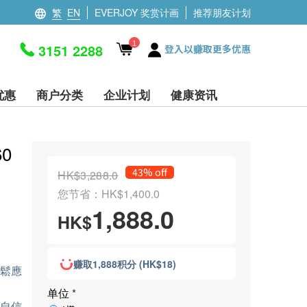
繁
EN
EVERJOY 奖赏计画
推荐朋友计划
1
3151 2288
登入以赚取更多优惠
优惠
商户分类
企业计划
健康资讯
0
43% off
HK$3,288.0
您节省：HK$1,400.0
1,888.0
HK$
赚取1,888积分 (HK$18)
輕鬆應
单位
*
放自信