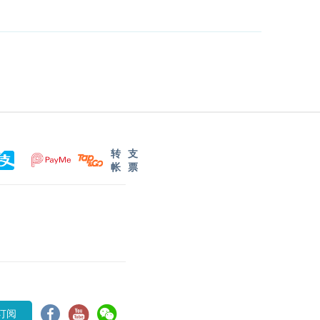
转
支
帐
票
订阅