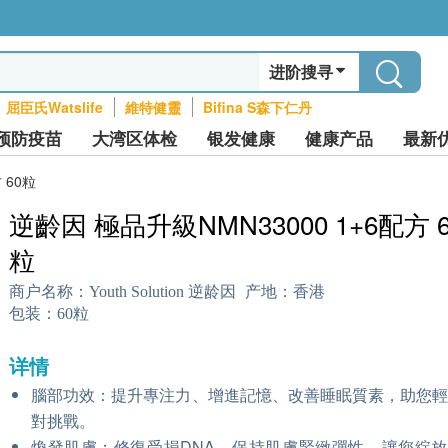
进阶搜寻
屈臣氏Watslife
維特健靈
Bifina S森下仁丹
预防疫苗
大湾区体检
银发健康
健康产品
最新
 60粒
逆齡因 極品升級NMN33000 1+6配方 6
粒
商户名称：
Youth Solution 逆龄因
产地：
香港
包装：
60粒
详情
腦部功效：提升專注力、增進記憶、改善睡眠質素，助您
對挑戰。
煥發肌膚：修復受損DNA，保持肌膚緊緻彈性，讓您綻