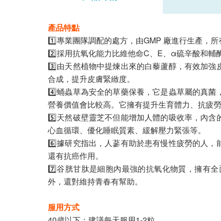
產品特點
1️⃣專業團隊調配的處方，由GMP 廠進行生產
2️⃣採用抗氧化能力比維他命C、E、α硫辛酸和輔
3️⃣由天然植物中提煉出來的白藜蘆醇，有效加
合成，提升皮膚緊緻度。
4️⃣蛹蟲草為安全的草藥保養，它是蟲草屬的真
營養價值會比較高。它擁有提升生育體力、抗疲
5️⃣天然破壁靈芝不但能增加人體的吸收率，內
心血循環、優化睡眠質素、緩解壓力緊張等。
6️⃣據研究指出，人蔘有助於患有慢性疲勞的人
還有抗癌作用。
7️⃣谷胱甘肽是細胞內最強的抗氧化物質，擁
外，還對維持青春有幫助。
服用方式
40歲以下：建議每天服用1-2粒