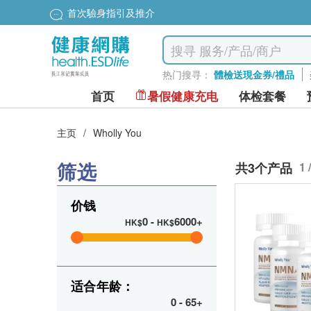
首次驗身指引及推介
热门搜寻：
體檢送現金券/禮品
首页
暑假健康充电
体检套餐
主页
/
Wholly You
筛选
共3个产品
1 
价钱
0
-
6000+
HK$
HK$
适合年龄：
0
-
65+