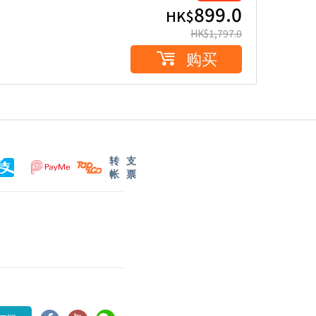
899.0
HK$
HK$
1,797.0
购买
转
支
帐
票