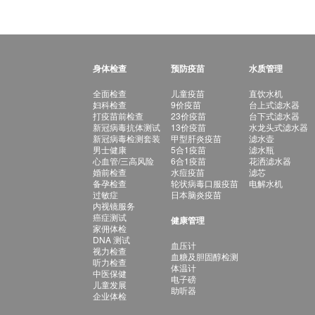
身体检查
预防疫苗
水质管理
全面检查
儿童疫苗
直饮水机
妇科检查
9价疫苗
台上式滤水器
打疫苗前检查
23价疫苗
台下式滤水器
新冠病毒抗体测试
13价疫苗
水龙头式滤水器
新冠病毒检测套装
甲型肝炎疫苗
滤水壶
男士健康
5合1疫苗
滤水瓶
心血管/三高风险
6合1疫苗
花洒滤水器
婚前检查
水痘疫苗
滤芯
备孕检查
轮状病毒口服疫苗
电解水机
过敏症
日本脑炎疫苗
内视镜服务
癌症测试
健康管理
家佣体检
DNA 测试
血压计
视力检查
血糖及胆固醇检测
听力检查
体温计
中医保健
电子磅
儿童发展
助听器
企业体检