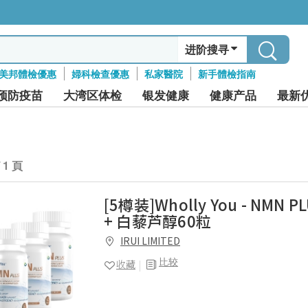
进阶搜寻
美邦體檢優惠
婦科檢查優惠
私家醫院
新手體檢指南
预防疫苗
大湾区体检
银发健康
健康产品
最新
/ 1 頁
[5樽装]Wholly You - NMN P
+ 白藜芦醇60粒
IRUI LIMITED
比较
收藏