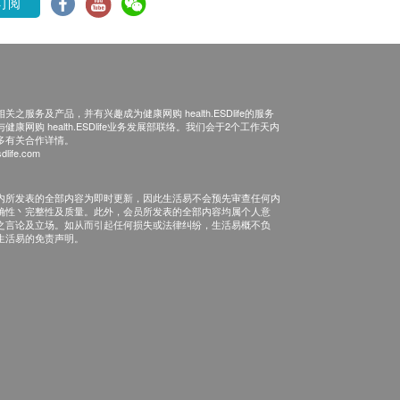
订阅
之服务及产品，并有兴趣成为健康网购 health.ESDlife的服务
康网购 health.ESDlife业务发展部联络。我们会于2个工作天内
多有关合作详情。
dlife.com
内所发表的全部内容为即时更新，因此生活易不会预先审查任何内
确性丶完整性及质量。此外，会员所发表的全部内容均属个人意
之言论及立场。如从而引起任何损失或法律纠纷，生活易概不负
生活易的免责声明。