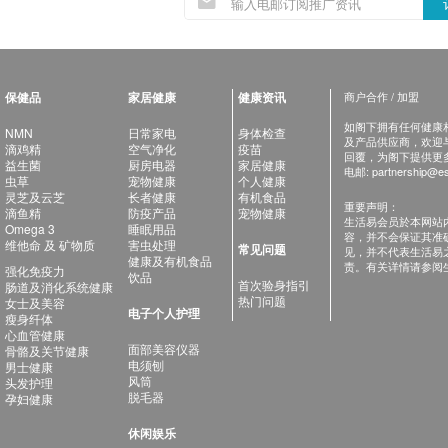
保健品
家居健康
健康资讯
商户合作 / 加盟
如阁下拥有任何健康相关
NMN
日常家电
身体检查
及产品供应商，欢迎与健
滴鸡精
空气净化
疫苗
回覆，为阁下提供更
益生菌
厨房电器
家居健康
电邮:
partnership@es
虫草
宠物健康
个人健康
灵芝及云芝
长者健康
有机食品
重要声明：
滴鱼精
防疫产品
宠物健康
生活易会员於本网站
Omega 3
睡眠用品
容，并不会保证其准
维他命 及 矿物质
害虫处理
常见问题
见，并不代表生活易
健康及有机食品
责。有关详情请参阅
强化免疫力
饮品
首次验身指引
肠道及消化系统健康
热门问题
女士及美容
电子个人护理
瘦身纤体
心血管健康
面部美容仪器
骨骼及关节健康
电须刨
男士健康
风筒
头发护理
脱毛器
孕妇健康
休闲娱乐