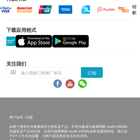
的保健医生，特别是当您怀孕、哺乳、准备手术、
话或电邮通知顾客再作安排。
转
帐
定期服药或接受医疗监督时。
此产品乃食物产品，并不能取代任何药物。
保用：
以上产品为日常生活保健食品而非医药用品，无医
下载应用程式
货品质量保证，于顾客收到产品当日起计，食用期
疗功效。本产品并不供作诊断、治疗或预防任何疾
应最少有12个月或以上。
病之用。
产品详情请参阅包装上说明。
退换条款：
有两款包装，图片只供参考，一切以实物为准。
当顾客收取已订购之货品时，有责任检查货品是否
关注我们
有损毁情况，一经确认签收，恕不接受退换。
订阅
退换产品必须包装完整，如退换之产品有任何残缺
或过期退回，供应商有权不受理。
如有其他损坏或遗漏查询，顾客必须保留有效收据
正本，并于送货后3个工作天内按下列方式联络
IRUI Limited 客户服务部跟进。
商户合作 / 加盟
电邮: info@iruilimited.com
如阁下拥有任何健康相关之服务及产品，并有兴趣成为健康网购 health.ESDlife
的服务及产品供应商，欢迎与健康网购 health.ESDlife业务发展部联络。我们会
于2个工作天内回覆，为阁下提供更多有关合作详情。