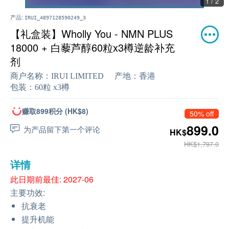
1 / 2
产品:
IRUI_4897128590249_3
【礼盒装】Wholly You - NMN PLUS
18000 + 白藜芦醇60粒x3樽逆龄补充
剂
商户名称：
IRUI LIMITED
产地：
香港
包装：
60粒 x3樽
赚取899积分 (HK$8)
50% off
899.0
为产品留下第一个评论
HK$
HK$1,797.0
详情
此日期前最佳: 2027-06
主要功效:
抗衰老
提升机能