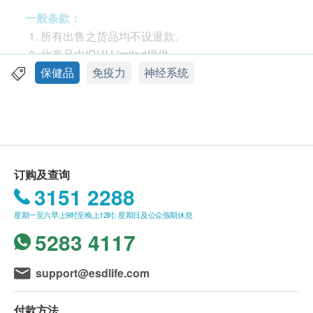
一般条款：
服用方法
所有出售之货品均不设退款。
成人每天服用两颗或依照医师的建议服用
此产品由IRUI Limited提供。
如有任何争议，IRUI Limited 及 健康网购
保健品
免疫力
神经系统
成份
Health.ESDlife 保留最终决议权。
烟碱醯胺单核苷酸、白藜芦醇、可溶性大豆多糖、纯
素胶囊
送货条款：
购买IRUI Limited产品总额满HK$200，即可享本
包装
地免费送货服务。 账单总额未满HK$200需附加
订购及查询
60粒
HK$20运费。
3151 2288
我们将于确定订单后1-3个工作天内安排发货。
原产地
星期一至六早上9时至晚上12时; 星期日及公众假期休息
不排除运送时间会因节日而有所影响。 当八号烈
香港
5283 4117
风讯号悬挂或黑色暴雨警告生效时，送货服务时间
将会延迟。
注意事项
所有订单须视乎相关货品的供应情况再作最后确
support@esdlife.com
存放于30°C 以下的干燥地方。
认。 倘若生活易未能提供任何订单上的货品，生
与任何膳食补充剂一样，请在使用本产品前咨询您
活易有权拒绝接受该订单，并且会于送货前透过电
付款方法