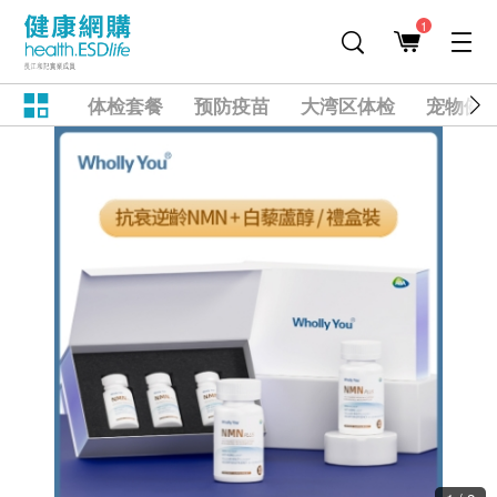
1
体检套餐
预防疫苗
大湾区体检
宠物健