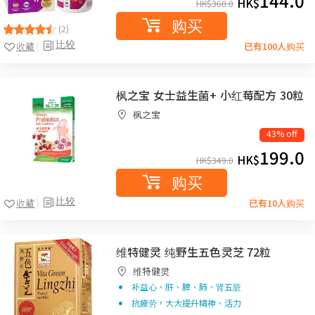
144.0
HK$
HK$
360.0
购买
(2)
比较
收藏
已有100人购买
枫之宝 女士益生菌+ 小红莓配方 30粒
枫之宝
43% off
199.0
HK$
HK$
349.0
购买
比较
收藏
已有10人购买
维特健灵 纯野生五色灵芝 72粒
维特健灵
补益心、肝、脾、肺、肾五脏
抗疲劳，大大提升精神、活力