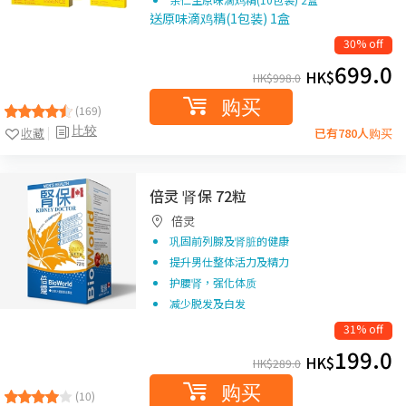
送原味滴鸡精(1包装) 1盒
30% off
699.0
HK$
HK$
998.0
购买
(169)
比较
收藏
已有780人购买
倍灵 肾保 72粒
倍灵
巩固前列腺及肾脏的健康
提升男仕整体活力及精力
护腰肾，强化体质
减少脱发及白发
31% off
199.0
HK$
HK$
289.0
购买
(10)