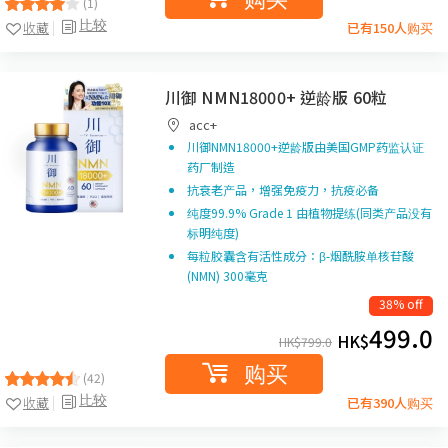
(1)
比较
收藏
已有150人购买
川御 NMN18000+ 逆龄版 60粒
acc+
川御NMN18000+逆龄版由美国GMP药监认证
药厂制造
抗衰老产品，增强免疫力，抗疫必备
纯度99.9% Grade 1 由植物提练(同类产品没有
标明纯度)
每粒胶囊含有活性成分：β-烟酰胺单核苷酸
(NMN) 300毫克
38% off
499.0
HK$
HK$
799.0
购买
(42)
比较
收藏
已有390人购买