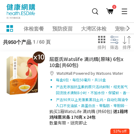
1
体检套餐
预防疫苗
大湾区体检
宠物健
1 / 60 頁
共950个产品
排列
筛选
排序
屈臣氏Watslife 滴鸡精(原味) 6包x
10盒(共60包)
WatsMall Powered by Watsons Water
每盒6包，每包50毫升，共10盒
严选无添加抗生素的原只活鸡鲜制，经无蒸气
回流技术滴制8小时，不加水份，保留鲜、香…
严选90天以上无激素黑羽土鸡，自动化隔油令
入口不觉油腻。高蛋白质、零脂肪、零胆固…
购买1箱WatsLife 滴鸡精 (共60包)
送1箱烤
鸡味粟米条 170克 x 24包
数量有限，送完即止
53% off