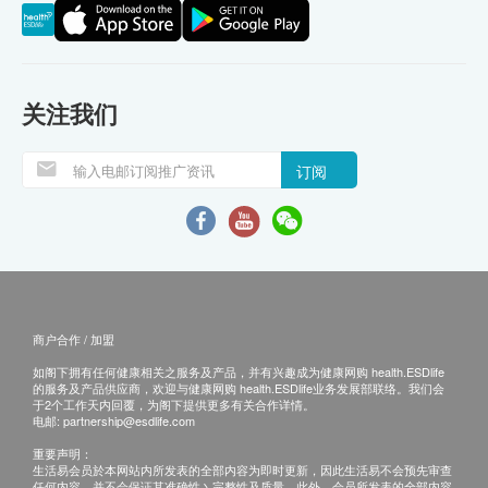
关注我们
订阅
商户合作 / 加盟
如阁下拥有任何健康相关之服务及产品，并有兴趣成为健康网购 health.ESDlife
的服务及产品供应商，欢迎与健康网购 health.ESDlife业务发展部联络。我们会
于2个工作天内回覆，为阁下提供更多有关合作详情。
电邮:
partnership@esdlife.com
重要声明：
生活易会员於本网站内所发表的全部内容为即时更新，因此生活易不会预先审查
任何内容，并不会保证其准确性丶完整性及质量。此外，会员所发表的全部内容