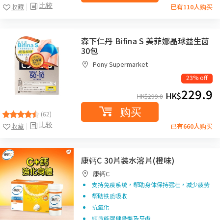
比较
收藏
已有110人购买
森下仁丹 Bifina S 美菲娜晶球益生菌
30包
Pony Supermarket
23% off
229.9
HK$
HK$
299.0
购买
(62)
比较
收藏
已有660人购买
康钙C 30片装水溶片(橙味)
康钙C
支持免疫系统，帮助身体保持强壮，减少疲劳
帮助铁质吸收
抗氧化
钙质能强健骨骼及牙齿