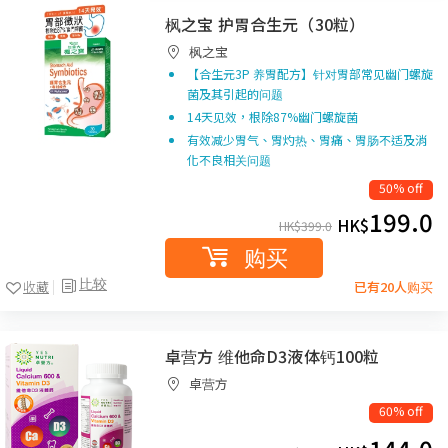
枫之宝 护胃合生元（30粒）
枫之宝
【合生元3P 养胃配方】针对胃部常见幽门螺旋
菌及其引起的问题
14天见效，根除87%幽门螺旋菌
有效减少胃气、胃灼热、胃痛、胃肠不适及消
化不良相关问题
50% off
199.0
HK$
HK$
399.0
购买
比较
收藏
已有20人购买
卓营方 维他命D3液体钙100粒
卓营方
60% off