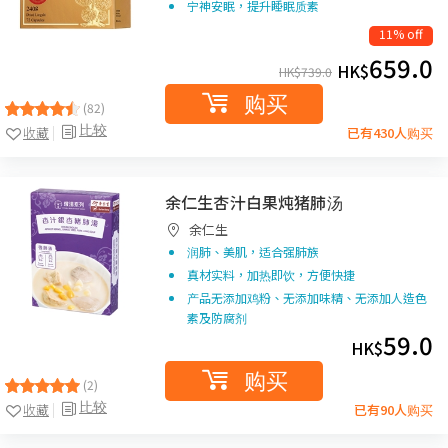
宁神安眠，提升睡眠质素
11% off
659.0
HK$
HK$
739.0
购买
(82)
比较
收藏
已有430人购买
余仁生杏汁白果炖猪肺汤
余仁生
润肺、美肌，适合强肺族
真材实料，加热即饮，方便快捷
产品无添加鸡粉、无添加味精、无添加人造色
素及防腐剂
59.0
HK$
购买
(2)
比较
收藏
已有90人购买