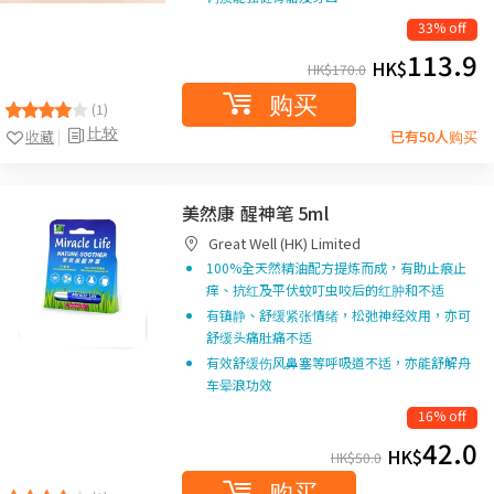
33% off
113.9
HK$
HK$
170.0
购买
(1)
比较
收藏
已有50人购买
美然康 醒神笔 5ml
Great Well (HK) Limited
100%全天然精油配方提炼而成，有助止痕止
痒、抗红及平伏蚊叮虫咬后的红肿和不适
有镇静、舒缓紧张情绪，松弛神经效用，亦可
舒缓头痛肚痛不适
有效舒缓伤风鼻塞等呼吸道不适，亦能舒解舟
车晕浪功效
16% off
42.0
HK$
HK$
50.0
购买