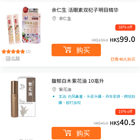
余仁生 活眼素双杞子明目精华
余仁生
38% off
99.0
HK$
HK$
159.0
购买
(2)
比较
已有40人购买
馥郁白木紫花油 10亳升
紫花油
主治: 伤风鼻塞、头晕头痛、舟车晕浪、痾呕肚
痛、蚊叮虫咬
10% off
40.5
HK$
HK$
45.0
购买