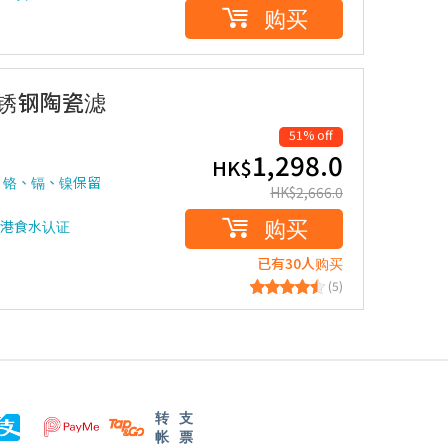
购买
式不锈钢陶瓷滤
51% off
1,298.0
HK$
、铬、镉、镍保留
HK$
2,666.0
购买
检测香港食水认证
已有30人购买
(5)
转
支
帐
票