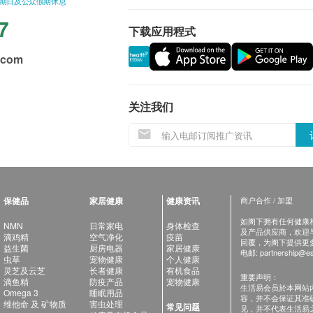
星期日及公众假期休息
7
下载应用程式
.com
关注我们
保健品
家居健康
健康资讯
商户合作 / 加盟
如阁下拥有任何健康相关
NMN
日常家电
身体检查
及产品供应商，欢迎与健
滴鸡精
空气净化
疫苗
回覆，为阁下提供更
益生菌
厨房电器
家居健康
电邮:
partnership@es
虫草
宠物健康
个人健康
灵芝及云芝
长者健康
有机食品
重要声明：
滴鱼精
防疫产品
宠物健康
生活易会员於本网站
Omega 3
睡眠用品
容，并不会保证其准
维他命 及 矿物质
害虫处理
常见问题
见，并不代表生活易