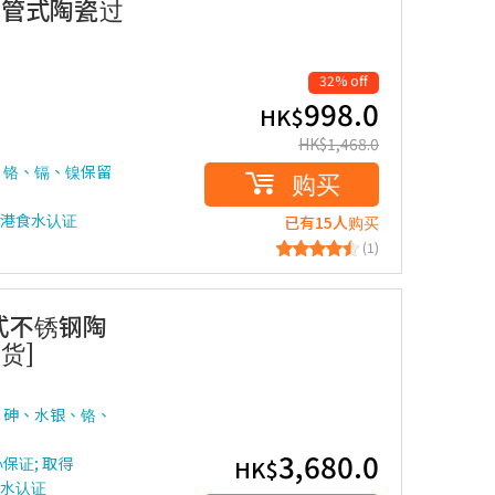
上式双管式陶瓷过
32% off
998.0
HK$
HK$
1,468.0
、铬、镉、镍保留
购买
检测香港食水认证
已有15人购买
(1)
台下式不锈钢陶
货]
、砷、水银、铬、
3,680.0
保证; 取得
HK$
港食水认证