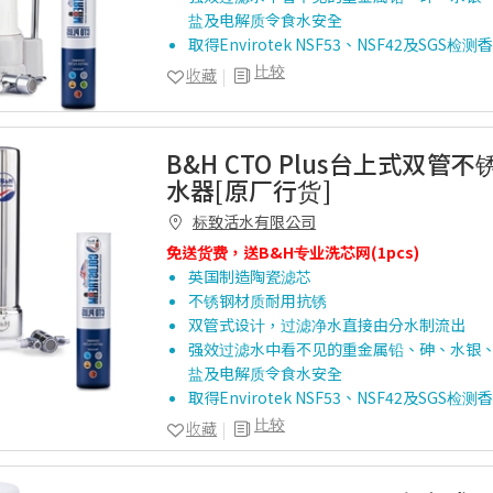
盐及电解质令食水安全
取得Envirotek NSF53、NSF42及SGS
比较
收藏
B&H CTO Plus台上式双管
水器[原厂行货]
标致活水有限公司
免送货费，送B&H专业洗芯网(1pcs)
英国制造陶瓷滤芯
不锈钢材质耐用抗锈
双管式设计，过滤净水直接由分水制流出
强效过滤水中看不见的重金属铅、砷、水银
盐及电解质令食水安全
取得Envirotek NSF53、NSF42及SGS
比较
收藏