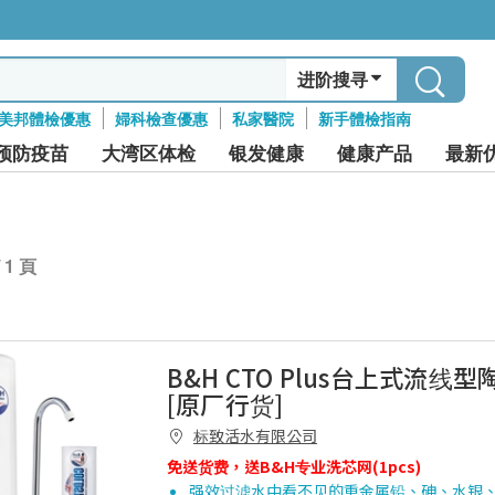
进阶搜寻
美邦體檢優惠
婦科檢查優惠
私家醫院
新手體檢指南
预防疫苗
大湾区体检
银发健康
健康产品
最新
/ 1 頁
B&H CTO Plus台上式流线
[原厂行货]
标致活水有限公司
免送货费，送B&H专业洗芯网(1pcs)
强效过滤水中看不见的重金属铅、砷、水银