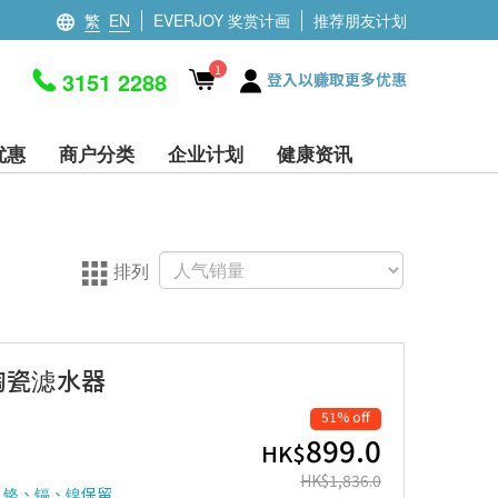
繁
EN
EVERJOY 奖赏计画
推荐朋友计划
1
3151 2288
登入以赚取更多优惠
优惠
商户分类
企业计划
健康资讯
排列
型陶瓷滤水器
51% off
899.0
HK$
HK$
1,836.0
、铬、镉、镍保留