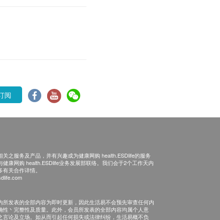
订阅
之服务及产品，并有兴趣成为健康网购 health.ESDlife的服务
康网购 health.ESDlife业务发展部联络。我们会于2个工作天内
多有关合作详情。
dlife.com
内所发表的全部内容为即时更新，因此生活易不会预先审查任何内
确性丶完整性及质量。此外，会员所发表的全部内容均属个人意
之言论及立场。如从而引起任何损失或法律纠纷，生活易概不负