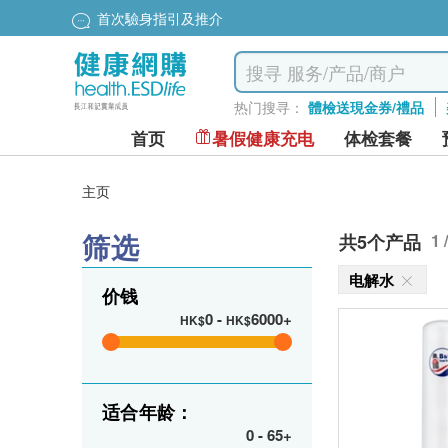
首次驗身指引及推介
热门搜寻：
體檢送現金券/禮品
首页
暑假健康充电
体检套餐
主页
筛选
共5个产品
1 
电解水
价钱
0
-
6000+
HK$
HK$
适合年龄：
0
-
65+