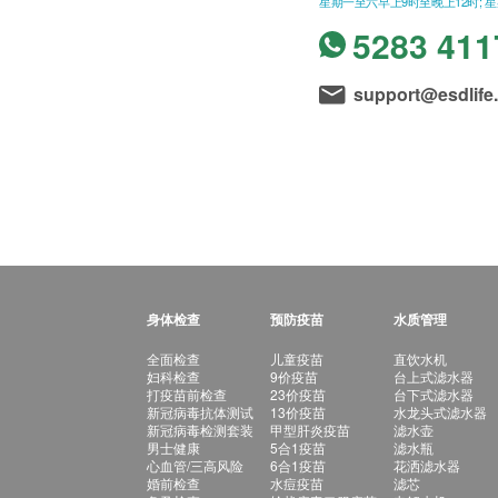
星期一至六早上9时至晚上12时; 
5283 411
support@esdlife
身体检查
预防疫苗
水质管理
全面检查
儿童疫苗
直饮水机
妇科检查
9价疫苗
台上式滤水器
打疫苗前检查
23价疫苗
台下式滤水器
新冠病毒抗体测试
13价疫苗
水龙头式滤水器
新冠病毒检测套装
甲型肝炎疫苗
滤水壶
男士健康
5合1疫苗
滤水瓶
心血管/三高风险
6合1疫苗
花洒滤水器
婚前检查
水痘疫苗
滤芯