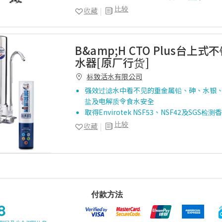
比较
收藏
B&amp;H CTO Plus台上
水器[原厂行货]
标致活水有限公司
强效过滤水中看不见的重金属铅、砷、水银
盐及电解质令食水安全
取得Envirotek NSF53、NSF42及SGS
比较
收藏
付款方法
8