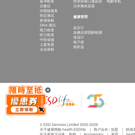
备孕检查
轮状病毒口服疫苗
电解水机
过敏症
日本脑炎疫苗
内视镜服务
癌症测试
健康管理
家佣体检
DNA 测试
血压计
视力检查
血糖及胆固醇检测
听力检查
体温计
中医保健
电子磅
儿童发展
助听器
企业体检
© ESD Services Limited 2000-2026
关于健康网购 health.ESDlife
商户合作 / 加盟
联络
生活易旗下业务：
新婚
Anniversary
家庭
heal