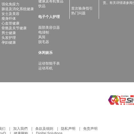
健康及有机食品
责。有关详情请参阅
强化免疫力
饮品
首次验身指引
肠道及消化系统健康
热门问题
女士及美容
电子个人护理
瘦身纤体
心血管健康
面部美容仪器
骨骼及关节健康
电须刨
男士健康
风筒
头发护理
脱毛器
孕妇健康
休闲娱乐
运动智能手表
运动耳机
我们
加入我們
条款及细则
隐私声明
免责声明
thyD
健康网购
Digital Solutions