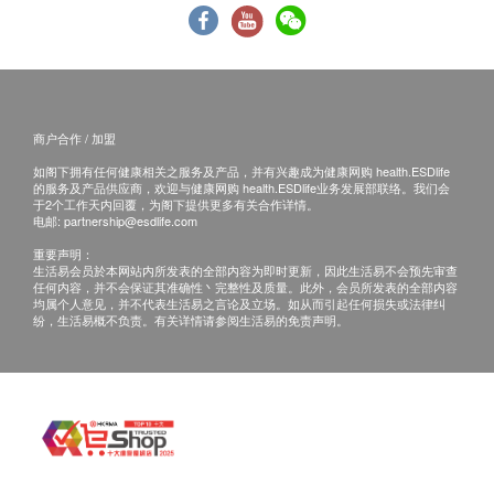
康网购health.ESDlife客户服务部跟进。
Q4: 过滤后水煮沸后，为什么会有白色沉淀或浮游
电邮： support@esdlife.com / 健康网购
物？
health.ESDlife客服热线： （852） 3151-2288
A4: 因为煲水会使水中的离子钙质产生化学变化，经
加热煮沸变成CaHCO3(碳酸氢钙)。根据国外文献资
商户合作 / 加盟
料，对人体健康并无影响。
如阁下拥有任何健康相关之服务及产品，并有兴趣成为健康网购 health.ESDlife
的服务及产品供应商，欢迎与健康网购 health.ESDlife业务发展部联络。我们会
于2个工作天内回覆，为阁下提供更多有关合作详情。
电邮:
partnership@esdlife.com
Q5：「铅」对人体会有哪些影响?
重要声明：
生活易会员於本网站内所发表的全部内容为即时更新，因此生活易不会预先审查
任何内容，并不会保证其准确性丶完整性及质量。此外，会员所发表的全部内容
A5: B&H滤芯能有效去除水溶性铅，铅可以透过进
均属个人意见，并不代表生活易之言论及立场。如从而引起任何损失或法律纠
纷，生活易概不负责。有关详情请参阅生活易的免责声明。
食、呼吸或皮肤表面吸收而进入人体。若过量接触及
被人体吸收，铅可对多个器官及身体功能造成影响。
这些影响包括神经系统发展影响、贫血、高血压、消
化系统病征、肾功能受损、神经系统受损、生育能力
受损和不良怀孕结果。