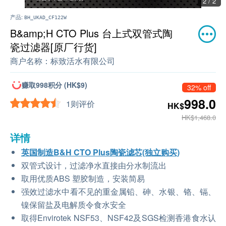
2 / 2
产品:
BH_UKAD_CF122W
B&amp;H CTO Plus 台上式双管式陶
瓷过滤器[原厂行货]
商户名称：
标致活水有限公司
赚取998积分 (HK$9)
32% off
998.0
1则评价
HK$
HK$1,468.0
详情
英国制造B&H CTO Plus陶瓷滤芯(独立购买)
双管式设计，过滤净水直接由分水制流出
取用优质ABS 塑胶制造，安装简易
强效过滤水中看不见的重金属铅、砷、水银、铬、镉、
镍保留盐及电解质令食水安全
取得Envirotek NSF53、NSF42及SGS检测香港食水认