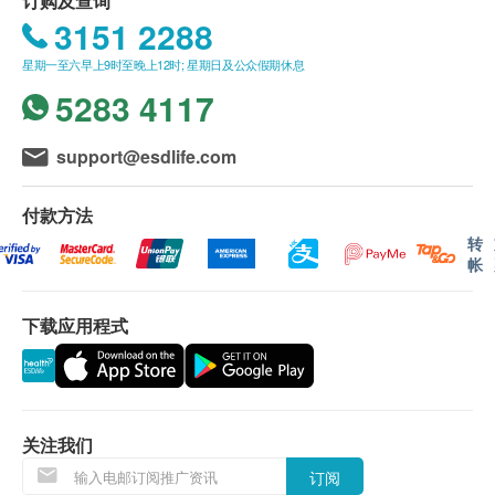
订购及查询
单上的货品，健康网购health.ESDlife有权拒绝接
B&H滤水器是利用CTO级活性碳去除水中氯，高密度
3151 2288
受该订单，并且会于送货前透过电话或电邮通知顾
陶瓷微米级的小孔去除细菌，所以，水是不需要煮
星期一至六早上9时至晚上12时; 星期日及公众假期休息
客再作安排。
沸。
5283 4117
保用条款：
support@esdlife.com
所有货品一年保养（不包括滤芯、配件）
Q3: 如果用水量很少，是否可延长更换滤芯的时间？
滤芯一经拆封使用过后，恕无法办理退货。
付款方法
锌底安装：水压6bars或以上，需安装减压阀（基
A3: B&H滤芯都有其使用寿命，依时间或流量计算。
转
本安装是不包括减压阀之费用）
尽管使用量很少可能没超过它的可过滤公升数，建议
帐
还是按照原厂规定的时间来做更换(B&H滤芯一般寿命
退换条款：
为9至12个月)，以确保饮用水的安全。超过建议更换
下载应用程式
当顾客收取已订购之货品时，有责任检查货品是否
时间太久(2个月以上)，则无法保证去除余氯及杂质效
有损毁情况，一经确认签收，恕不接受退换。
能依然存在。
退换产品必须包装完整，如退换之产品有任何残缺
或过期退回，供应商有权不受理。
如同食品过了保质期，是不建议食用的道理一样。
关注我们
如有其他损坏或遗漏查询，顾客必须保留有效收据
正本，并于送货后3个工作天内按下列方式联络健
订阅