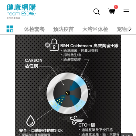
1
体检套餐
预防疫苗
大湾区体检
宠物健