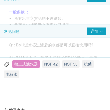
一般条款 ：
所有出售之货品均不设退款。
此产品由标致活水有限公司提供。
如有任何争议，标致活水有限公司及健康网购
详情
常见问题
health.ESDlife保留最终决议权。
Q1: B&H滤水器过滤后的水都是可以直接饮用吗?
送货条款：
购买
标致活水有限公司
产品总额满HK$800，即可
A1: B&H滤水器，除了入门版的EF100活水小天使，
享本地免费送货服务。 账单总额未满HK$800需附
其他的都会在资料上列明可以即开即饮。但值得留
枱上式濾水器
NSF 42
NSF 53
抗菌
加$60运费。
意，虽然有过滤细菌，只要水没有立即饮用而接触到
电解水
我们将于确定订单后7个工作天内安排发货。
空气还是会生菌，建议即开即饮是最好又安全。
不排除运送时间会因节日而有所影响。 当八号烈
风讯号悬挂或黑色暴雨警告生效时，送货服务时间
将会延迟。
Q2: B&H 滤水器过滤的水需要再煮沸杀菌吗？
安装教学
所有订单须视乎相关货品的供应情况再作最后确
认。 倘若健康网购health.ESDlife未能提供任何订
A2: 煲水是想将水中的氯气经加热后挥发掉及杀菌，