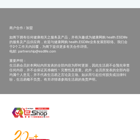
商户合作 / 加盟
如阁下拥有任何健康相关之服务及产品，并有兴趣成为健康网购 health.ESDlife
的服务及产品供应商，欢迎与健康网购 health.ESDlife业务发展部联络。我们会
于2个工作天内回覆，为阁下提供更多有关合作详情。
电邮:
partnership@esdlife.com
重要声明：
生活易会员於本网站内所发表的全部内容为即时更新，因此生活易不会预先审查
任何内容，并不会保证其准确性丶完整性及质量。此外，会员所发表的全部内容
均属个人意见，并不代表生活易之言论及立场。如从而引起任何损失或法律纠
纷，生活易概不负责。有关详情请参阅生活易的免责声明。