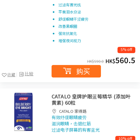
过滤有害光线
平衡泪水分泌
舒缓眼睛干涩疲劳
改善黑眼圈
强效抗氧化
增强夜间视力
5% off
560.5
HK$
HK$
590.0
购买
比较
收藏
CATALO 皇牌护眼蓝莓精华 (添加叶
黄素) 60粒
CATALO 家得路
有效纾缓眼睛疲劳
滋润眼睛，击退红筋
过滤电子屏幕的有害蓝光
10% off