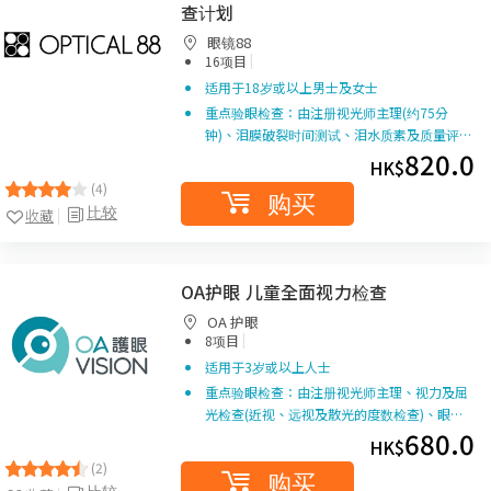
查计划
眼镜88
|
16项目
适用于18岁或以上男士及女士
重点验眼检查：由注册视光师主理(约75分
钟)、泪膜破裂时间测试、泪水质素及质量评…
820.0
HK$
(4)
购买
比较
收藏
OA护眼 儿童全面视力检查
OA 护眼
|
8项目
适用于3岁或以上人士
重点验眼检查：由注册视光师主理、视力及屈
光检查(近视、远视及散光的度数检查)、眼…
680.0
HK$
(2)
购买
比较