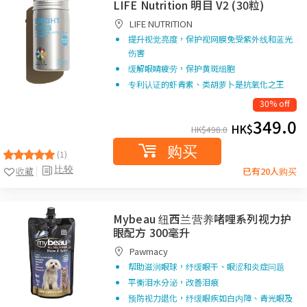
LIFE Nutrition 明目 V2 (30粒)
LIFE NUTRITION
提升视觉亮度，保护视网膜免受紫外线和蓝光
伤害
缓解眼睛疲劳，保护黄斑细胞
专利认证的虾青素、类胡萝卜是抗氧化之王
30% off
349.0
HK$
HK$
498.0
购买
(1)
比较
收藏
已有20人购买
Mybeau 纽西兰营养啫哩系列视力护
眼配方 300毫升
Pawmacy
帮助滋润眼球，纾缓眼干、眼涩和炎症问题
平衡泪水分泌，改善泪痕
预防视力退化，纾缓眼疾如白内障、青光眼及