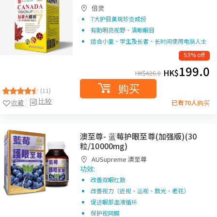
倍灵
7大护目黄斑珍贵成份
有助明亮视野、清晰眼目
适合小童、学生及长者、长时间使用电脑人士
53% off
199.0
HK$
HK$
426.0
购买
(11)
比较
收藏
已有70人购买
澳至尊- 蓝莓护眼至尊(加强版)(30
粒/10000mg)
AUSupreme 澳至尊
功效:
改善双眼红筋
改善视力（近视、远视、散光、老花）
促进眼部血液循环
保护视网膜