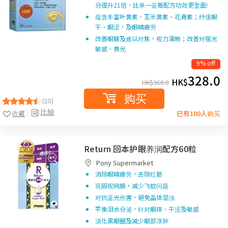
分提升21倍，比单一蓝莓配方功效更全面!
蕴含丰富叶黄素、玉米黄素、花青素；纾缓眼
干、眼涩，及眼睛疲劳
改善眼朦及难以对焦，视力清晰；改善对强光
敏感、畏光
9% off
328.0
HK$
HK$
360.0
购买
(20)
比较
收藏
已有100人购买
Return 回本护眼养润配方60粒
Pony Supermarket
消除眼睛疲劳，去除红筋
巩固视网膜，减少飞蚊问题
对抗蓝光伤害，避免晶体混浊
平衡泪水分泌，针对眼痒、干涩及敏感
淡化黑眼圈及减少眼部浮肿