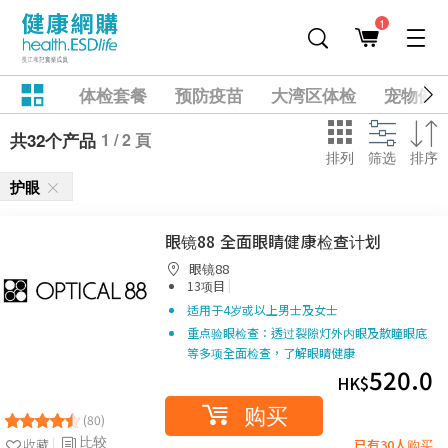
1
体检套餐
预防疫苗
大湾区体检
宠物健
1 / 2 頁
共32个产品
排列
筛选
排序
护眼
眼镜88 全面眼睛健康检查计划
眼镜88
|
13项目
适用于4岁或以上男士及女士
重点验眼检查：透过裂隙灯外内眼及散瞳眼底
等多项全面检查，了解眼睛健康
520.0
HK$
购买
(80)
比较
收藏
已有30人购买