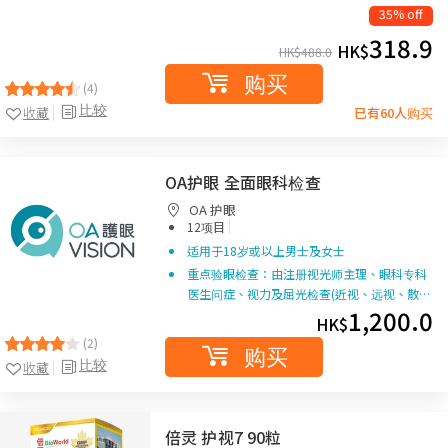
35% off
318.9
HK$
HK$
488.0
购买
(4)
比较
收藏
已有60人购买
OA护眼 全面眼科检查
OA 护眼
|
12项目
适用于18岁或以上男士及女士
重点验眼检查：由注册视光师主理、眼科专科
医生问症、视力及屈光检查(近视、远视、散…
1,200.0
HK$
(2)
购买
比较
收藏
倍灵 护视7 90粒