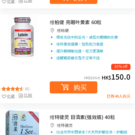
收藏
维柏健 亮眼叶黄素 60粒
维柏健
吸收光线中的蓝光，减低对眼睛的伤害
维持黄斑健康，预防视力衰退
提升眼晴敏锐度，视力更清晰
缓解眼部疲劳及干涩等不适
30% off
150.0
HK$
HK$
215.0
购买
(6)
比较
收藏
已有40人购买
维特健灵 目清素(强效版) 40粒
维特健灵
结合天然中西草本7大天然护眼营养，护眼成