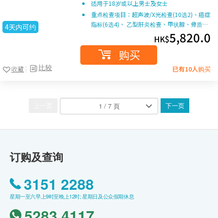
适用于18岁或以上男士及女士
重点检查项目：超声波/X光检查(10选2)、癌症
指标(6选4)、 乙型肝炎检查、甲状腺、骨质…
4天内可约
5,820.0
HK$
购买
比较
收藏
已有10人购买
上一页
下一页
订购及查询
3151 2288
星期一至六早上9时至晚上12时; 星期日及公众假期休息
5283 4117