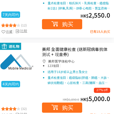
重点检查项目：柏氏抹片、乳房检查、癌症指
标2选1 (卵巢,乳房)、静卧心电图、医生咨询…
2,550.0
7天内可约
HK$
购买
(12)
比较
收藏
已有15人购买
送礼物
美邦 全面健康检查 (送新冠病毒抗体
测试 + 现金券)
美邦医学体检中心
|
123项目
适用于18岁或以上男士及女士
重点检查项目：癌症指标(肝癌、肺癌、大肠、
鳞状细胞癌)、心脏检查、三高(糖尿、血压…
4天内可约
27% off
5,000.0
HK$
HK$
6,890.0
购买
(32)
比较