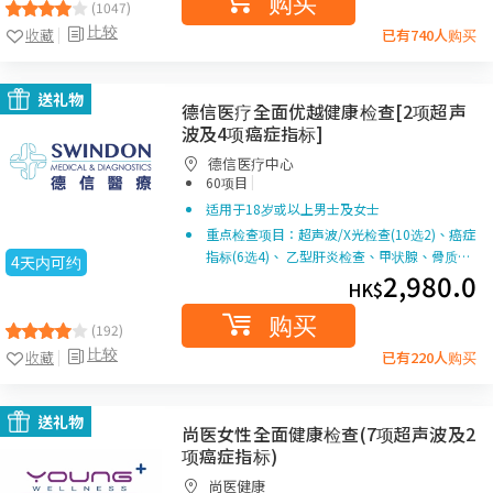
购买
(1047)
比较
收藏
已有740人购买
送礼物
德信医疗全面优越健康检查[2项超声
波及4项癌症指标]
德信医疗中心
|
60项目
适用于18岁或以上男士及女士
重点检查项目：超声波/X光检查(10选2)、癌症
指标(6选4)、 乙型肝炎检查、甲状腺、骨质…
4天内可约
2,980.0
HK$
购买
(192)
比较
收藏
已有220人购买
送礼物
尚医女性全面健康检查(7项超声波及2
项癌症指标)
尚医健康