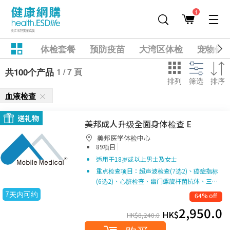
1
体检套餐
预防疫苗
大湾区体检
宠物健
1 / 7 頁
共100个产品
排列
筛选
排序
血液检查
送礼物
美邦成人升级全面身体检查 E
美邦医学体检中心
|
89项目
适用于18岁或以上男士及女士
重点检查项目：超声波检查(7选2)、癌症指标
(6选2)、心脏检查、幽门螺旋杆菌抗体、三…
7天内可约
64% off
2,950.0
HK$
HK$
8,240.0