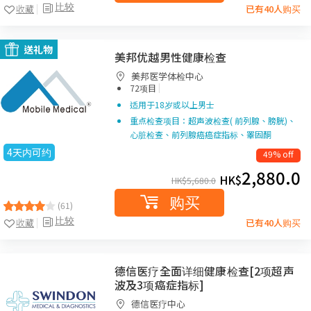
比较
收藏
已有40人购买
送礼物
美邦优越男性健康检查
美邦医学体检中心
|
72项目
适用于18岁或以上男士
重点检查项目：超声波检查( 前列腺、膀胱)、
心脏检查、前列腺癌癌症指标、睪固酮
4天内可约
49% off
2,880.0
HK$
HK$
5,680.0
购买
(61)
比较
收藏
已有40人购买
德信医疗全面详细健康检查[2项超声
波及3项癌症指标]
德信医疗中心