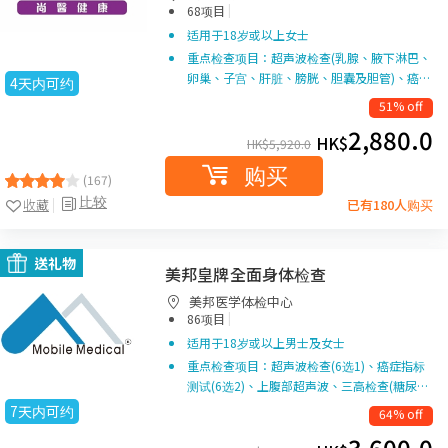
|
68项目
适用于18岁或以上女士
重点检查项目：超声波检查(乳腺、腋下淋巴、
卵巢、子宫、肝脏、膀胱、胆囊及胆管)、癌…
4天内可约
51% off
2,880.0
HK$
HK$
5,920.0
购买
(167)
比较
收藏
已有180人购买
送礼物
美邦皇牌全面身体检查
美邦医学体检中心
|
86项目
适用于18岁或以上男士及女士
重点检查项目：超声波检查(6选1)、癌症指标
测试(6选2)、上腹部超声波、三高检查(糖尿…
7天内可约
64% off
3,600.0