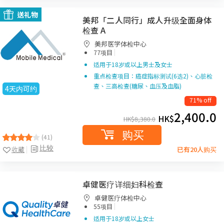
送礼物
美邦「二人同行」成人升级全面身体
检查 A
美邦医学体检中心
|
77项目
适用于18岁或以上男士及女士
重点检查项目：癌症指标测试(6选2)、心脏检
查、三高检查(糖尿、血压及血脂)
4天内可约
71% off
2,400.0
HK$
HK$
8,380.0
购买
(41)
比较
收藏
已有20人购买
卓健医疗详细妇科检查
卓健医疗体检中心
|
55项目
适用于18岁或以上女士