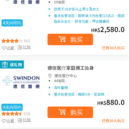
|
59项目
适用于18岁或以上男士及女士
重点检查项目：超声波/X光检查(10选2)、癌症
指标(6选3)、 肝肾功能、甲状腺痛风
4天内可约
2,580.0
HK$
购买
(41)
比较
收藏
已有20人购买
送礼物
德信医疗家庭佣工验身
德信医疗中心
|
44项目
海外雇佣
重点检查项目：胸部X光、爱滋病
880.0
HK$
4天内可约
购买
(12)
比较
收藏
已有20人购买