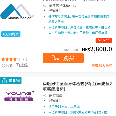
美邦医学体检中心
|
70项目
任何年龄之男士; 第一次接受或定期接受健康
检查之男士
重点检查项目：癌症指标、三高检查、肝炎检
查、肝功能、肾功能、甲状腺、幽门螺旋菌…
4天内可约
52% off
2,800.0
HK$
HK$
5,880.0
购买
(21)
比较
收藏
已有60人购买
送礼物
尚医男性全面身体检查(6项超声波及2
项癌症指标)
尚医健康
|
64项目
适用于18岁或以上男士
重点检查项目：3项超声波检查(前列腺、膀