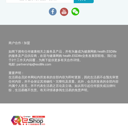
商户合作 / 加盟
如阁下拥有任何健康相关之服务及产品，并有兴趣成为健康网购 health.ESDlife
的服务及产品供应商，欢迎与健康网购 health.ESDlife业务发展部联络。我们会
于2个工作天内回覆，为阁下提供更多有关合作详情。
电邮:
partnership@esdlife.com
重要声明：
生活易会员於本网站内所发表的全部内容为即时更新，因此生活易不会预先审查
任何内容，并不会保证其准确性丶完整性及质量。此外，会员所发表的全部内容
均属个人意见，并不代表生活易之言论及立场。如从而引起任何损失或法律纠
纷，生活易概不负责。有关详情请参阅生活易的免责声明。