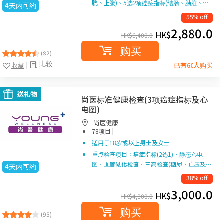
胱、上腹)、5选2项癌症指标(结肠、胰脏、…
4天内可约
55% off
2,880.0
HK$
HK$
6,400.0
购买
(82)
比较
收藏
已有60人购买
送礼物
尚医标准健康检查(3项癌症指标及心
电图)
尚医健康
|
78项目
适用于18岁或以上男士及女士
重点检查项目：癌症指标(2选1)、静态心电
图、血管硬化检查、三高检查(糖尿、血压及…
4天内可约
38% off
3,000.0
HK$
HK$
4,800.0
购买
(95)