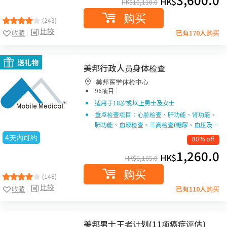
HK$
HK$
10,110.0
购买
(243)
比较
收藏
已有170人购买
送礼物
美邦行政人员身体检查
美邦医学体检中心
|
96项目
适用于18岁或以上男士及女士
重点检查项目：心脏检查、肝功能、肾功能、
肺功能、血液检查、三高检查(糖尿、血压及…
4天内可约
80% off
1,260.0
HK$
HK$
6,165.0
购买
(148)
比较
收藏
已有110人购买
美邦男士王者计划(11项癌症评估)