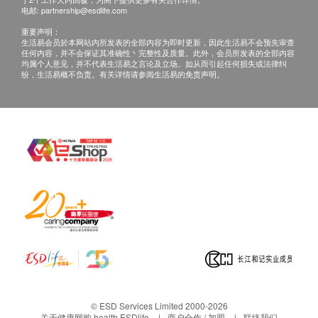
印本 (体检后3个月内)，将收取$150行政费。注
电邮:
partnership@esdlife.com
甲状腺
意：複印本报告未必完整。
重要声明：
生活易会员於本网站内所发表的全部内容为即时更新，因此生活易不会预先审查
客人需自行承担邮寄报告之风险。
甲状腺素
任何内容，并不会保证其准确性丶完整性及质量。此外，会员所发表的全部内容
所有身体检查并非作为医务诊断或治疗用途，如需
均属个人意见，并不代表生活易之言论及立场。如从而引起任何损失或法律纠
纷，生活易概不负责。有关详情请参阅生活易的免责声明。
血液检查
撰写医生转介信，将作额外收费，价钱请向美邦查
询。
血色素
血小板数目
报告：
单核细胞
进行健康检查后，一般情况下，需大概14个工作天
嗜酸性粒细胞
跟进检查报告， 工作天不包括星期六、日及公众
嗜碱性粒细胞
假期。 轮侯报告讲解时间会因应不同情况 (如个别
血液红血球
化验项目所需时间或客人指明特定时段) 而有所延
红血球压积量
长。
红血球平均容量
如客人选择收电子报告*，报告时间可加快至14个
红血球平均红蛋白量
工作天内出报告(包括超声波及心电图)，但个别报
红血球平均红蛋白
告则不包括在内，例如基因检测或mRNA等。客人
淋巴白血球
在收取电子报告后，仍然可以透过电邮内的连结自
中性粒细胞
© ESD Services Limited 2000-2026
关于健康网购 health.ESDlife
商户合作 / 加盟
联络我们