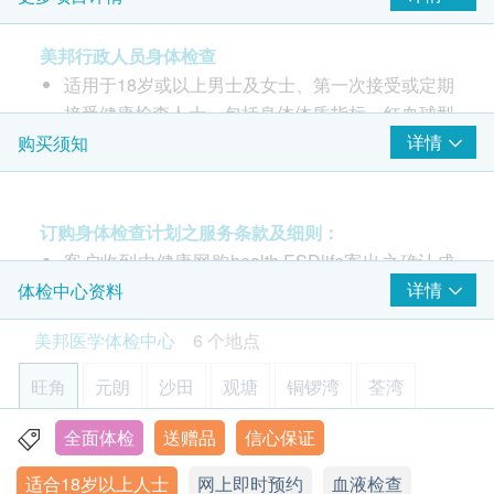
血压
除可检查子宫颈癌前期病变外，亦可知是否有其他妇科隐患
Cheung B***
Chan Y
(只限有性经验女性)
2026-07-08
世贸中心
2026-07-03
世贸中
血脂
很多選擇，可比較，足夠彈性
銅鑼灣店環境整
重点项目
美邦行政人员身体检查
34% off
410.0
适用于18岁或以上男士及女士、第一次接受或定期
HK$
HK$620
总胆固醇
接受健康检查人士。包括身体体质指标、红血球型
甘油三酯
肺X光平片
态、心脏检查、血液检查、血脂、血糖、胰脏、肾
详情
购买须知
高密度胆固醇
基本的肺部检查
功能、泌尿情况、痛风、大便、身体幅射量度。
低密度胆固醇
订购客服解释详尽
可比较不 同检查计划
体检环境舒适​
身体检查项目全
*此项目不适用于观塘分店
420.0
总脂肪
HK$
高敏度心肌肌钙蛋白I (hs-Troponin I) — 心肌受损标
订购身体检查计划之服务条款及细则：
糖尿
重点项目
志
查看所有评论
4合1心血管疾病伸延检查
客户收到由健康网购health.ESDlife寄出之确认成
检查能反映患多种心血管疾病的可能性、预测中风危险及血凝
$200扣减优惠 (不可与优惠码叠加使用)
心肌受损，如急性心肌梗塞、急性冠状动脉疾病，
功付款电邮后，美邦医学体检中心将于随后1-2个
详情
体检中心资料
血糖
固问题
高敏度心肌肌钙蛋白I (hs-Troponin I)才会升高。可
工作天的办公时间内，致电客户预约身体检查的时
600.0
HK$
美邦医学体检中心
6 个地点
以作为近期心肌梗塞或再梗塞的判断依据，也可以
间及地点。客户亦可致电查询或在订单确认后1个
2
基本项目
用来预测梗塞范围以及预防。
工作天致电该中心预约 (电话：2369 0680)。
旺角
元朗
沙田
观塘
铜锣湾
荃湾
患者可于心脏病发及血管出现问题数月至一年前，
购买计划后可安排由健康网购health.ESDlife发出
基本健康评估
甚至在毫无病征的情况下，能准确地测试出心脏病
的正式收据，并于7-14个工作天后寄出。客户可于
全面体检
送赠品
信心保证
旺角亚皆老街8号朗豪坊办公室大楼11楼
身高
发的机会，及评估病人将来患上心脏病的可能性。
购买时提出收据要求，或经以下方法联络客户服务
适合18岁以上人士
网上即时预约
血液检查
脉搏率
直接评估心脏心律标记物，可识别患者及阻止病情
显示地图
员: 电邮 (support@esdlife.com) 或电话 (3151