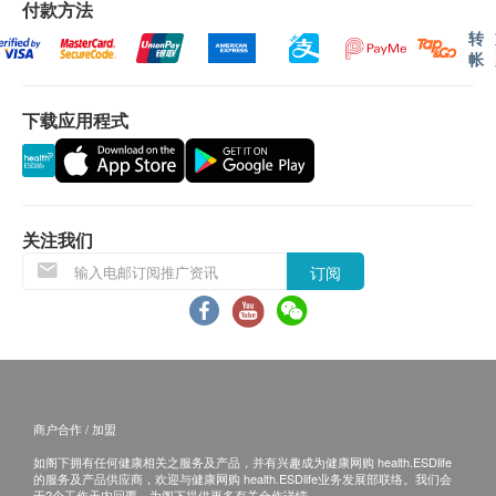
谷丙转氨酶
付款方法
任何人已植入金属材料在身体内，如心脏起膊器，
个月内(由确认付款日期起计)接受有关检查，客户
谷草转氨酶
转
除颤器，人工心瓣等。
需提前1个月预约相关检查,逾期作废。
帐
白蛋白
骨科手术人士，如装上纲片或螺丝的人士。
球蛋白
已怀孕之女士。
*所有疫苗都必须经过评估才可注射，如有需要，医生
白蛋白球蛋白比例
下载应用程式
正进行箍牙矫齿人士。
亦会在场解答问题及提供协助。如医生认为不适合注
总胆红素
射疫苗，将取消此计划的服务，全数费用退回。
直接胆红素
*疫苗注射均由注册医生/医护人员负责注射程序及此
间接胆红素
服务隻适用于佐敦检验中心 (办公时间：星期一、三
穀草先转太酵素
关注我们
及六；下午2时至6时)。
总碱性磷酸酶
订阅
肾功能
备注：
医生讲解报告
只限旺角分店
，若有需要请联络旺角
肌酸酐
分店查询。
尿素
如果客户已完成电话或面解服务，若再要求讲解，
钠
需另外收取解析报告费，价钱请向美邦查询。
钾
商户合作 / 加盟
客户若体检后3个月内不提取报告，所有报告一律
氯化物
如阁下拥有任何健康相关之服务及产品，并有兴趣成为健康网购 health.ESDlife
作销毁处理及不会存底，客户如需额外索取报告複
的服务及产品供应商，欢迎与健康网购 health.ESDlife业务发展部联络。我们会
二氧化碳
于2个工作天内回覆，为阁下提供更多有关合作详情。