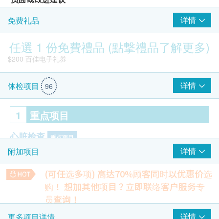
详情
免费礼品
部分分店设备较旧或环境一般，需提升
抽血经验部分不稳定，需加强培训
任選 1 份免費禮品 (點撃禮品了解更多)
报告发放速度有时偏慢，建议提高效率
出席前提醒与预约变更通知需改进
$200 百佳电子礼券
收据/证明格式需统一，便于保险申请
详情
体检项目
96
结论
1
重点项目
本服务以广泛的检查项目、透明的价格与便利的地点网络为核心
优势，适合追求高性价比、工作繁忙且希望快速完成体检的个
心脏检查
人、家庭及企业员工。如你重视易于比较、可多地点选择及高效
重点项目
完成流程，此体检中心是值得考虑的选择。
详情
附加项目
乳酸脱氢酶
此部分内容由AI自动生成，可能包含错误或不完整之处，请审慎参考。
总肌酸磷激酵素
(可任选多项) 高达70%顾客同时以优惠价选
高敏度心肌肌钙蛋白 I
购！
想加其他项目？立即联络客户服务专
员查询！
基本健康评估
$500 Hutchgo.com 旅遊礼券
重点项目
柏氏子宫颈液基薄片检查
详情
更多项目详情