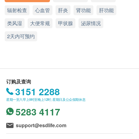
体重
恶化，极早发现心脏问题，作出预防性治疗，防止
2288)。
辐射检查
星期一至六︰9:00a.m. – 1:00p.m.; 2:00p.m. – 6:00p.m.
心血管
肝炎
肾功能
肝功能
脉压差测试
心脏病发
健康检查计划只适用于10岁或以上之人士
星期日及公众假期︰休息
体质指标
类风湿
热线电话：(852) 2369 0680
未成年客人体检指引 (10岁至18歳以下人士)
大便常规
甲状腺
泌尿情况
乳酸脱氢酶LDH
Smartech - “Mini Cool” 无段变速高速便携冷冻风扇 (原价$498)
A. 10歳至未满16岁者：
身体组合
2天内可预约
LDH是细胞将糖转换成能量时所需的酵素之一，广泛
(1) 有家长或监护人陪同者
存在于身体各器官组织，当身体细胞受到伤害或死亡
身体水分总量
在中心即场签署同意书，并出示身份证明文件，经
蛋白质
都会释放LDH，导致血清LDH浓度上升。常见的LDH
核实无误后可提供服务。
体脂肪百分比
上升原因为心肌梗塞、肝脏疾病、肌肉萎缩、肝病、
(2) 没有家长或监护人陪同者
体脂肪量
贫血、白血病、肺栓塞、肺炎、癌症及骨骼疾病。
预先取同意书并由家长或监护人签署妥当，客人可
节段肌肉分析
由其他成年人陪同到中心，出示已签署的同意书及
订购及查询
节段脂肪分析
总肌酸磷激酵素
签署者的身份证明文件副本，经核实无误后可提供
3151 2288
基础代谢率
主要存在于骨骼肌、脑和心肌组织中。血浓度上升主
服务。
星期一至六早上9时至晚上12时; 星期日及公众假期休息
矿物质
要见于心肌梗塞、多发性肌炎、肌肉受损或心肌相关
B.16歳至未满18岁者：
卡路里吸收建议
5283 4117
疾病，过度运动致肌肉拉伤，亦会致其指数升高。
预先取同意书并由家长或监护人签署妥当，可接受
客人自行到中心，出示已签署的同意书及签署者的
Smartech - “Mini Palm” 迷你无段变速强风风扇 (原价$398)
肝功能
support@esdlife.com
注意事项
身份证明文件副本核实无误后可提供服务。
总蛋白质
身体成份分析仪不适用于以下人仕：
本身体检查计划有效期为12个月，客户必须于12