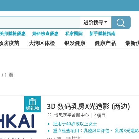
进阶搜寻
美邦體檢優惠
婦科檢查優惠
私家醫院
新手體檢指南
预防疫苗
大湾区体检
银发健康
健康产品
最新
1 / 1 頁
3D 数码乳房X光造影 (两边)
送礼物
博思医学诊断中心
4项目
适用于40岁或以上女士
重点检查项目：乳癌风险评估、 乳房X光造影
比较