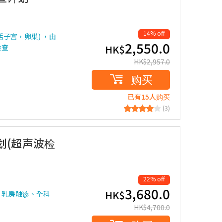
14% off
括子宫，卵巢) ，由
2,550.0
检查
HK$
HK$
2,957.0
购买
已有15人购买
(3)
划(超声波检
22% off
3,680.0
HK$
、乳房触诊、全科
HK$
4,700.0