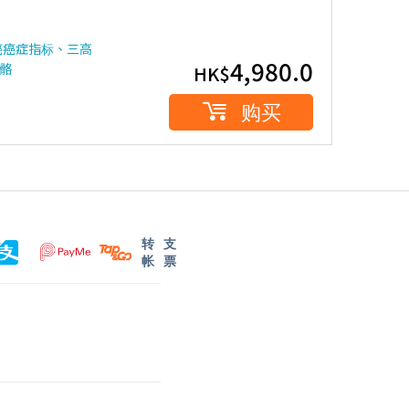
癌癌症指标、三高
4,980.0
骼
HK$
购买
转
支
帐
票