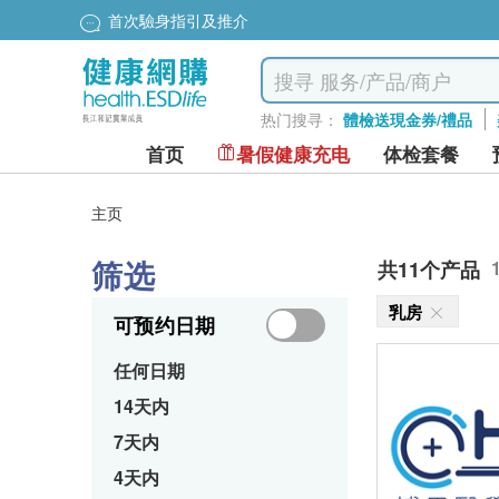
首次驗身指引及推介
热门搜寻：
體檢送現金券/禮品
首页
暑假健康充电
体检套餐
主页
筛选
共11个产品
乳房
可预约日期
任何日期
14天内
7天内
4天内