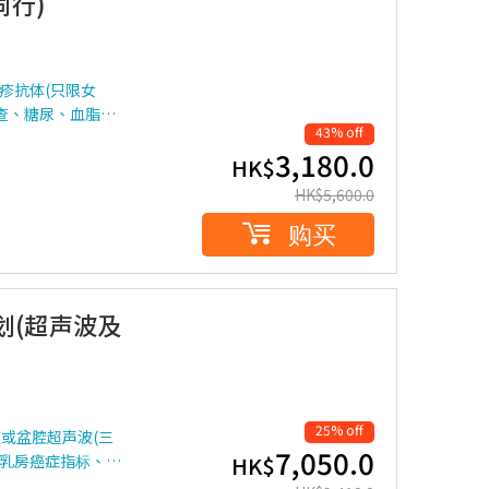
同行)
疹抗体(只限女
查、糖尿、血脂…
43% off
3,180.0
HK$
HK$
5,600.0
购买
划(超声波及
25% off
或盆腔超声波(三
7,050.0
、乳房癌症指标、…
HK$