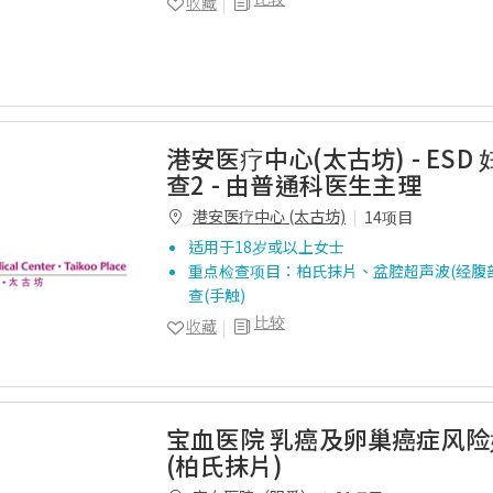
收藏
港安医疗中心(太古坊) - ESD
查2 - 由普通科医生主理
港安医疗中心 (太古坊)
14项目
适用于18岁或以上女士
重点检查项目：柏氏抹片、盆腔超声波(经腹
查(手触)
比较
收藏
宝血医院 乳癌及卵巢癌症风
(柏氏抹片)