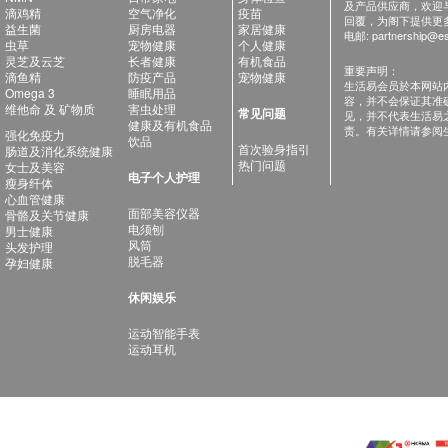
及产品供应商，欢迎与健
滴鸡精
空气净化
疫苗
回覆，为阁下提供更
益生菌
厨房电器
家居健康
电邮:
partnership@es
虫草
宠物健康
个人健康
灵芝及云芝
长者健康
有机食品
重要声明：
滴鱼精
防疫产品
宠物健康
生活易会员於本网站
Omega 3
睡眠用品
容，并不会保证其准
维他命 及 矿物质
害虫处理
常见问题
见，并不代表生活易
健康及有机食品
责。有关详情请参阅
强化免疫力
饮品
首次验身指引
肠道及消化系统健康
热门问题
女士及美容
电子个人护理
瘦身纤体
心血管健康
面部美容仪器
骨骼及关节健康
电须刨
男士健康
风筒
头发护理
脱毛器
孕妇健康
休闲娱乐
运动智能手表
运动耳机