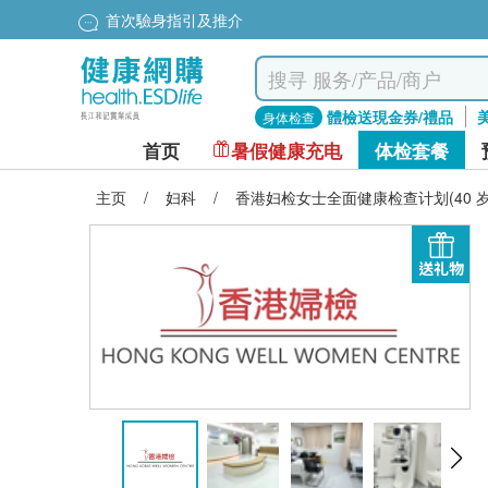
首次驗身指引及推介
體檢送現金券/禮品
身体检查
首页
暑假健康充电
体检套餐
主页
/
妇科
/
香港妇检女士全面健康检查计划(40 岁
送礼物