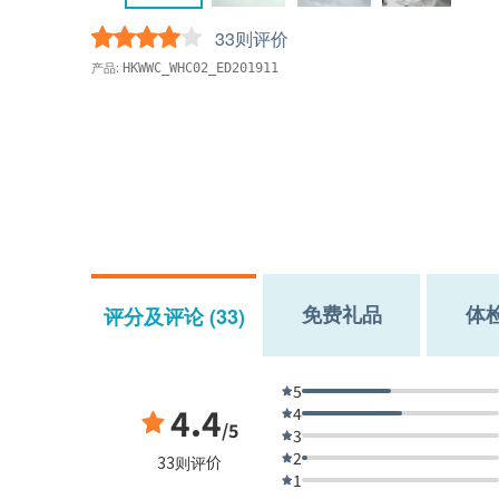
33则评价
产品:
HKWWC_WHC02_ED201911
免费礼品
体
评分及评论 (33)
5
4.4
4
/5
3
2
33则评价
1