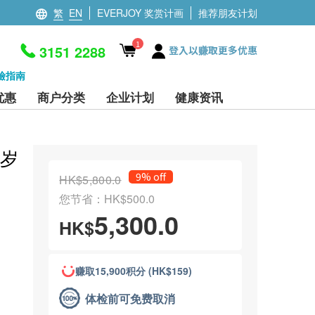
繁
EN
EVERJOY 奖赏计画
推荐朋友计划
1
3151 2288
登入以赚取更多优惠
檢指南
优惠
商户分类
企业计划
健康资讯
 岁
9% off
HK$5,800.0
您节省：HK$500.0
5,300.0
HK$
赚取15,900积分 (HK$159)
体检前可免费取消