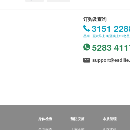
订购及查询
3151 228
星期一至六早上9时至晚上12时; 
5283 411
support@esdlife
身体检查
预防疫苗
水质管理
全面检查
儿童疫苗
直饮水机