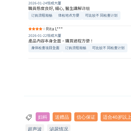
2026-01-24
恒成大厦
職員態度良好, 細心, 醫生講解详细
订购流程顺畅
体检地点方便
可比较不 同检查计划
Rita L***
2026-01-22
恒成大厦
產品內容本身全面，購買過程方便！
身体检查项目全面
订购流程顺畅
可比较不 同检查计划
妇科
送赠品
信心保证
适合40岁以
超声波
泌尿情况