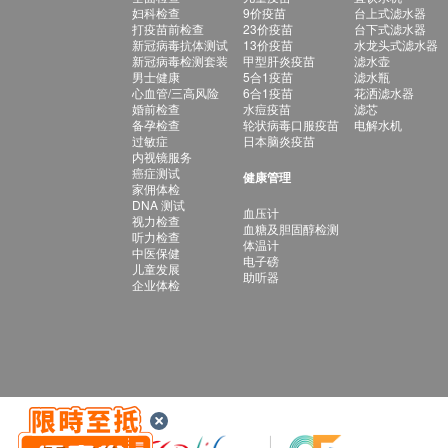
妇科检查
9价疫苗
台上式滤水器
打疫苗前检查
23价疫苗
台下式滤水器
新冠病毒抗体测试
13价疫苗
水龙头式滤水器
新冠病毒检测套装
甲型肝炎疫苗
滤水壶
男士健康
5合1疫苗
滤水瓶
心血管/三高风险
6合1疫苗
花洒滤水器
婚前检查
水痘疫苗
滤芯
备孕检查
轮状病毒口服疫苗
电解水机
过敏症
日本脑炎疫苗
内视镜服务
癌症测试
健康管理
家佣体检
DNA 测试
血压计
视力检查
血糖及胆固醇检测
听力检查
体温计
中医保健
电子磅
儿童发展
助听器
企业体检