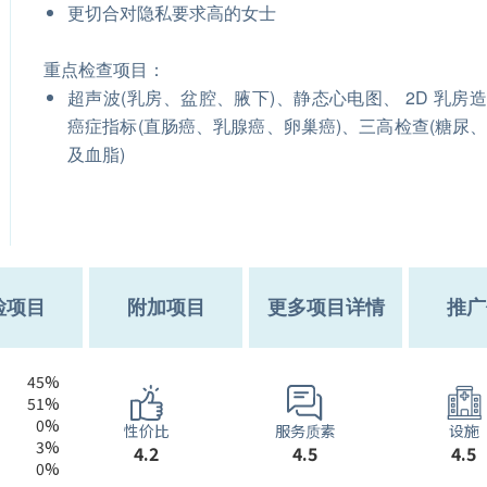
更切合对隐私要求高的女士
重点检查项目：
超声波(乳房、盆腔、腋下)、静态心电图、 2D 乳房
癌症指标(直肠癌、乳腺癌、卵巢癌)、三高检查(糖尿
及血脂)
检项目
附加项目
更多项目详情
推广
45%
51%
0%
服务质素
性价比
设施
3%
4.5
4.2
4.5
0%