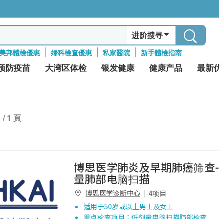
进阶搜寻
美邦體檢優惠
婦科檢查優惠
私家醫院
新手體檢指南
预防疫苗
大湾区体检
银发健康
健康产品
最新
1 / 1 頁
博思医学肺炎及早期肺癌筛查- 
量肺部电脑扫描
博思医学诊断中心
4项目
适用于50岁或以上男士及女士
重点检查项目：低剂量电脑扫描肺部检查