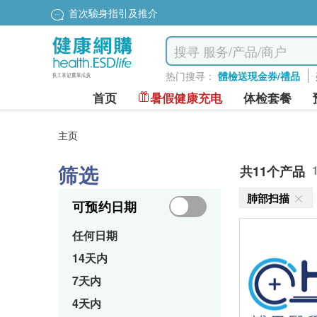
首次驗身指引及推介
热门搜寻：
體檢送現金券/禮品
首页
暑假健康充电
体检套餐
主页
筛选
共11个产品
肺部扫描
可预约日期
任何日期
14天内
7天内
4天内