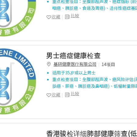
重点检查项目：全腹部超声波、癌症指标 (
咽癌、胰脏癌、食道及胃癌)、遗传性癌症基因
比较
收藏
男士癌症健康检查
基研健康医疗有限公司
14项目
适用于35岁或以上男士
重点检查项目：全腹部超声波、癌风险评估(
肠癌、肝癌、胰脏癌及鼻咽癌)、低幅射量肺
比较
收藏
香港骏检详细肺部健康筛查(