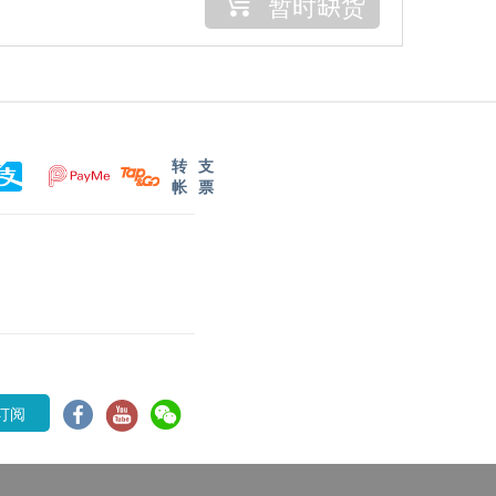
暂时缺货
转
支
帐
票
订阅