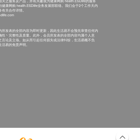
之服务及产品，并有兴趣成为健康网购 health.ESDlife的服务
康网购 health.ESDlife业务发展部联络。我们会于2个工作天内
多有关合作详情。
dlife.com
内所发表的全部内容为即时更新，因此生活易不会预先审查任何内
确性丶完整性及质量。此外，会员所发表的全部内容均属个人意
之言论及立场。如从而引起任何损失或法律纠纷，生活易概不负
生活易的免责声明。