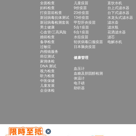
全面检查
儿童疫苗
直饮水机
妇科检查
9价疫苗
台上式滤水器
打疫苗前检查
23价疫苗
台下式滤水器
新冠病毒抗体测试
13价疫苗
水龙头式滤水器
新冠病毒检测套装
甲型肝炎疫苗
滤水壶
男士健康
5合1疫苗
滤水瓶
心血管/三高风险
6合1疫苗
花洒滤水器
婚前检查
水痘疫苗
滤芯
备孕检查
轮状病毒口服疫苗
电解水机
过敏症
日本脑炎疫苗
内视镜服务
癌症测试
健康管理
家佣体检
DNA 测试
血压计
视力检查
血糖及胆固醇检测
听力检查
体温计
中医保健
电子磅
儿童发展
助听器
企业体检