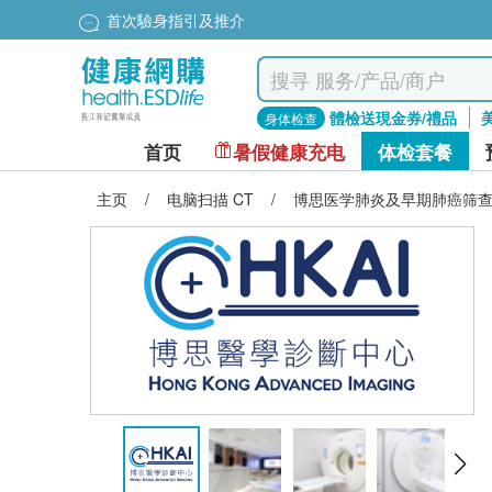
首次驗身指引及推介
體檢送現金券/禮品
身体检查
首页
暑假健康充电
体检套餐
主页
/
电脑扫描 CT
/
博思医学肺炎及早期肺癌筛查-