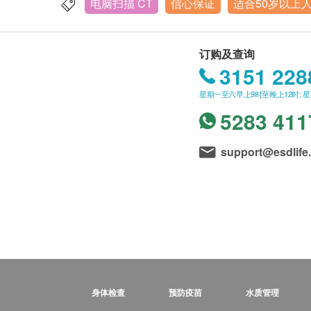
电脑扫描 CT
信心保证
适合50岁以上
订购及查询
3151 228
星期一至六早上9时至晚上12时; 
5283 411
support@esdlife
身体检查
预防疫苗
水质管理