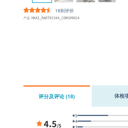
18则评价
产品:
HKAI_RADT01344_CONS09024
体检
评分及评论 (18)
5
4.5
4
/5
3