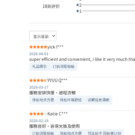
2
18则评价
1
yick l***
2026-04-01
super efficient and convenient, i like it very much th
礼品吸引
订购流程顺畅
YYUU Q***
2026-03-17
服務安排快捷，過程流暢
体检地点方便
体检环境舒适​
讲解报告清晰​
Katie C***
2026-02-19
服務良好，容易兌換及使用
订购流程顺畅
体检地点方便
可比较不 同检查计划