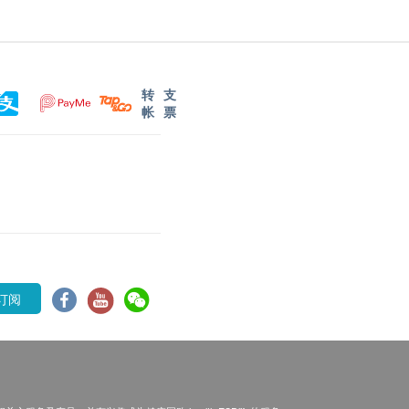
转
支
帐
票
订阅