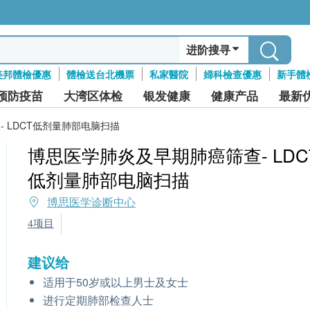
进阶搜寻
美邦體檢優惠
體檢送台北機票
私家醫院
婦科檢查優惠
新手體
预防疫苗
大湾区体检
银发健康
健康产品
最新
 LDCT低剂量肺部电脑扫描
博思医学肺炎及早期肺癌筛查- LDC
低剂量肺部电脑扫描
博思医学诊断中心
4项目
建议给
适用于50岁或以上男士及女士
进行定期肺部检查人士