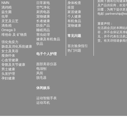
如阁下拥有任何健康相关
NMN
日常家电
身体检查
及产品供应商，欢迎与健
滴鸡精
空气净化
疫苗
回覆，为阁下提供更
益生菌
厨房电器
家居健康
电邮:
partnership@es
虫草
宠物健康
个人健康
灵芝及云芝
长者健康
有机食品
重要声明：
滴鱼精
防疫产品
宠物健康
生活易会员於本网站
Omega 3
睡眠用品
容，并不会保证其准
维他命 及 矿物质
害虫处理
常见问题
见，并不代表生活易
健康及有机食品
责。有关详情请参阅
强化免疫力
饮品
首次验身指引
肠道及消化系统健康
热门问题
女士及美容
电子个人护理
瘦身纤体
心血管健康
面部美容仪器
骨骼及关节健康
电须刨
男士健康
风筒
头发护理
脱毛器
孕妇健康
休闲娱乐
运动智能手表
运动耳机