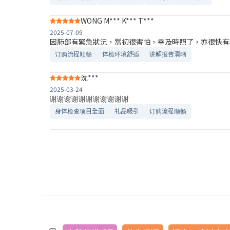
WONG M*** K*** T***
2025-07-09
因肺部有緊急狀況，當初很害怕，幸及時照了，亦很快有
订购流程顺畅
体检环境舒适​
讲解报告清晰​
沈***
2025-03-24
谢谢谢谢谢谢谢谢谢谢谢
身体检查项目全面
礼品吸引
订购流程顺畅