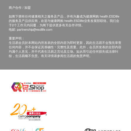
商户合作 / 加盟
如阁下拥有任何健康相关之服务及产品，并有兴趣成为健康网购 health.ESDlife
的服务及产品供应商，欢迎与健康网购 health.ESDlife业务发展部联络。我们会
于2个工作天内回覆，为阁下提供更多有关合作详情。
电邮:
partnership@esdlife.com
重要声明：
生活易会员於本网站内所发表的全部内容为即时更新，因此生活易不会预先审查
任何内容，并不会保证其准确性丶完整性及质量。此外，会员所发表的全部内容
均属个人意见，并不代表生活易之言论及立场。如从而引起任何损失或法律纠
纷，生活易概不负责。有关详情请参阅生活易的免责声明。