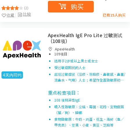
购买
(2)
比较
收藏
已有15人购买
ApexHealth IgE Pro Lite 过敏测试
（108项）
ApexHealth
|
109项目
适用于2岁或以上男士或女士
受过敏症困扰的人士
出现过敏症状（湿疹、荨麻疹、鼻敏感、鼻塞/
4天内可约
流鼻水、气喘）人士；希望作全面致敏原初…
重点检查项目：
108 项特异性IgE
吸入性致敏原：尘螨、霉菌、花粉、宠物皮屑
（猫／狗）、蟑螂
食物致敏原：牛奶、鸡蛋、花生、海鲜（鱼／
甲壳类）、坚果、小麦、黄豆、芝麻等