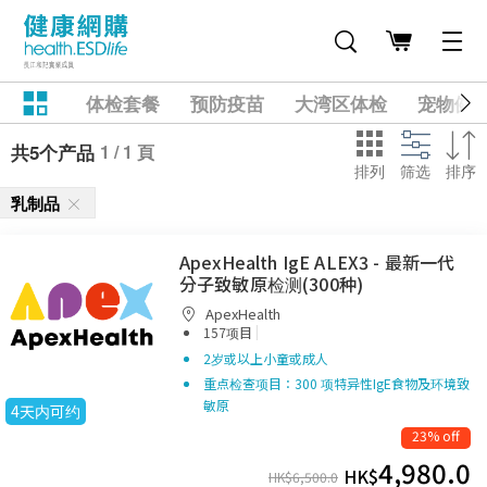
体检套餐
预防疫苗
大湾区体检
宠物健
1 / 1 頁
共5个产品
排列
筛选
排序
乳制品
ApexHealth IgE ALEX3 - 最新一代
分子致敏原检测(300种)
ApexHealth
|
157项目
2岁或以上小童或成人
重点检查项目：300 项特异性IgE食物及环境致
敏原
4天内可约
23% off
4,980.0
HK$
HK$
6,500.0