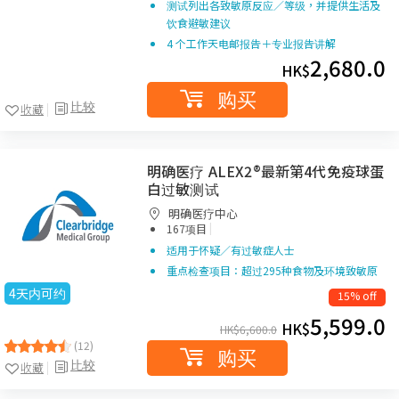
测试列出各致敏原反应／等级，并提供生活及
饮食避敏建议
4 个工作天电邮报告＋专业报告讲解
2,680.0
HK$
购买
比较
收藏
明确医疗 ALEX2®最新第4代免疫球蛋
白过敏测试
明确医疗中心
|
167项目
适用于怀疑／有过敏症人士
重点检查项目：超过295种食物及环境致敏原
4天内可约
15% off
5,599.0
HK$
HK$
6,600.0
(12)
购买
比较
收藏