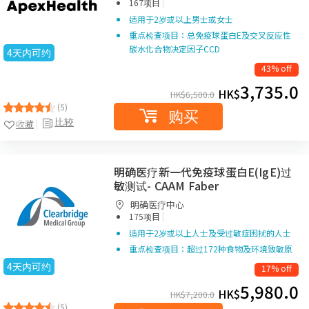
|
167项目
适用于2岁或以上男士或女士
重点检查项目：总免疫球蛋白E及交叉反应性
碳水化合物决定因子CCD
4天内可约
43% off
3,735.0
HK$
HK$
6,500.0
(5)
购买
比较
收藏
明确医疗新一代免疫球蛋白E(IgE)过
敏测试- CAAM Faber
明确医疗中心
|
175项目
适用于2岁或以上人士及受过敏症困扰的人士
重点检查项目：超过172种食物及环境致敏原
4天内可约
17% off
5,980.0
HK$
HK$
7,200.0
(5)