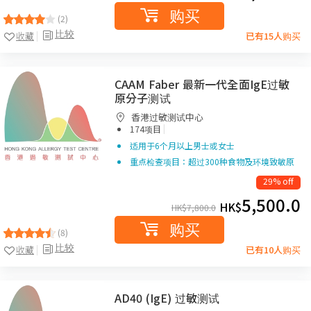
购买
(2)
比较
收藏
已有15人购买
CAAM Faber 最新一代全面IgE过敏
原分子测试
香港过敏测试中心
|
174项目
适用于6个月以上男士或女士
重点检查项目：超过300种食物及环境致敏原
29% off
5,500.0
HK$
HK$
7,800.0
购买
(8)
比较
收藏
已有10人购买
AD40 (IgE) 过敏测试