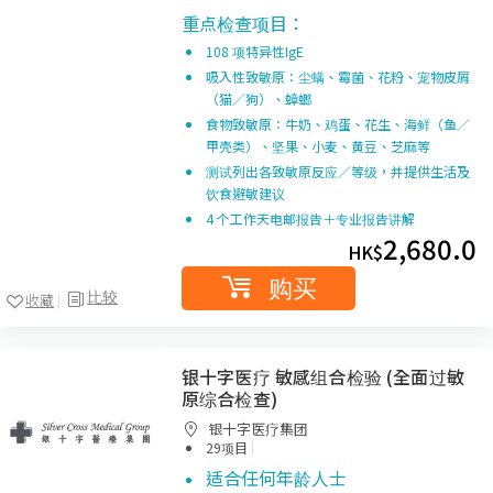
重点检查项目：
108 项特异性IgE
吸入性致敏原：尘螨、霉菌、花粉、宠物皮屑
（猫／狗）、蟑螂
食物致敏原：牛奶、鸡蛋、花生、海鲜（鱼／
甲壳类）、坚果、小麦、黄豆、芝麻等
测试列出各致敏原反应／等级，并提供生活及
饮食避敏建议
4 个工作天电邮报告＋专业报告讲解
2,680.0
HK$
购买
比较
收藏
银十字医疗 敏感组合检验 (全面过敏
原综合检查)
银十字医疗集团
|
29项目
适合任何年龄人士