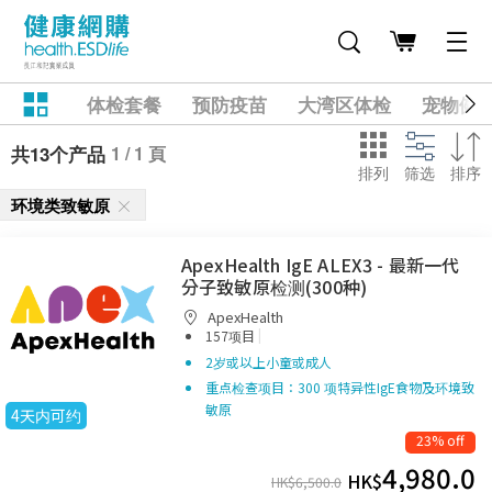
体检套餐
预防疫苗
大湾区体检
宠物健
1 / 1 頁
共13个产品
排列
筛选
排序
环境类致敏原
ApexHealth IgE ALEX3 - 最新一代
分子致敏原检测(300种)
ApexHealth
|
157项目
2岁或以上小童或成人
重点检查项目：300 项特异性IgE食物及环境致
敏原
4天内可约
23% off
4,980.0
HK$
HK$
6,500.0