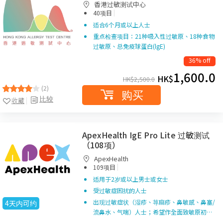
香港过敏测试中心
|
40项目
适合6个月或以上人士
重点检查项目：21种吸入性过敏原、18种食物
过敏原、总免疫球蛋白(lgE)
36% off
1,600.0
HK$
HK$
2,500.0
(2)
购买
比较
收藏
ApexHealth IgE Pro Lite 过敏测试
（108项）
ApexHealth
|
109项目
适用于2岁或以上男士或女士
受过敏症困扰的人士
出现过敏症状（湿疹、荨麻疹、鼻敏感、鼻塞/
4天内可约
流鼻水、气喘）人士；希望作全面致敏原初…