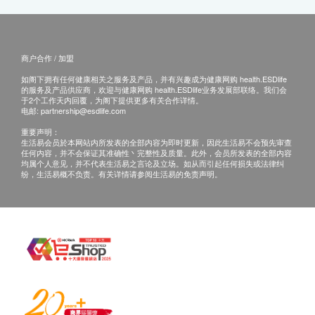
商户合作 / 加盟
如阁下拥有任何健康相关之服务及产品，并有兴趣成为健康网购 health.ESDlife
的服务及产品供应商，欢迎与健康网购 health.ESDlife业务发展部联络。我们会
于2个工作天内回覆，为阁下提供更多有关合作详情。
电邮:
partnership@esdlife.com
重要声明：
生活易会员於本网站内所发表的全部内容为即时更新，因此生活易不会预先审查
任何内容，并不会保证其准确性丶完整性及质量。此外，会员所发表的全部内容
均属个人意见，并不代表生活易之言论及立场。如从而引起任何损失或法律纠
纷，生活易概不负责。有关详情请参阅生活易的免责声明。