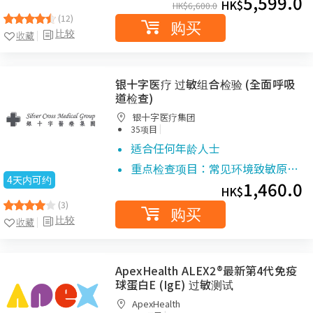
5,599.0
HK$
HK$
6,600.0
(12)
购买
比较
收藏
银十字医疗 过敏组合检验 (全面呼吸
道检查)
银十字医疗集团
|
35项目
适合任何年龄人士
重点检查项目：
常见环境致敏原…
4天内可约
1,460.0
HK$
(3)
购买
比较
收藏
ApexHealth ALEX2®最新第4代免疫
球蛋白E (IgE) 过敏测试
ApexHealth