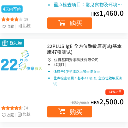
重点检查项目：常见食物及环境…
4天内可约
1,460.0
HK$
(3)
购买
比较
收藏
送礼物
22PLUS IgE 全方位致敏原测试(基本
版47项测试)
优健基因资讯科技有限公司
|
47项目
适用于1岁半或以上男士或女士
重点检查项目：基本47 项IgE 全方位致敏原测
试
14% off
2,500.0
HK$
HK$
2,900.0
(3)
购买
比较
收藏