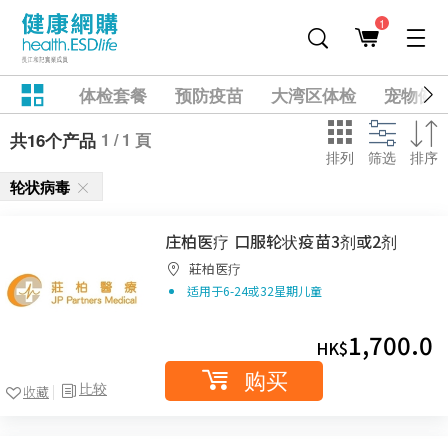
1
体检套餐
预防疫苗
大湾区体检
宠物健
1 / 1 頁
共16个产品
排列
筛选
排序
轮状病毒
庄柏医疗 口服轮状疫苗3剂或2剂
莊柏医疗
适用于6-24或32星期儿童
1,700.0
HK$
购买
比较
收藏