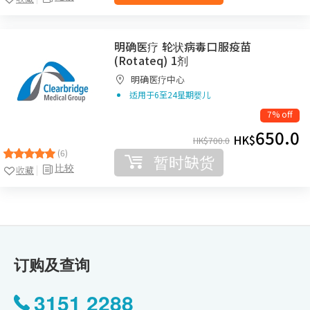
明确医疗 轮状病毒口服疫苗
(Rotateq) 1剂
明确医疗中心
适用于6至24星期婴儿
7% off
650.0
HK$
HK$
700.0
(6)
暂时缺货
比较
收藏
订购及查询
3151 2288