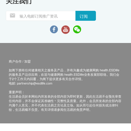
关注我们
订阅
商户合作 / 加盟
如阁下拥有任何健康相关之服务及产品，并有兴趣成为健康网购 health.ESDlife
的服务及产品供应商，欢迎与健康网购 health.ESDlife业务发展部联络。我们会
于2个工作天内回覆，为阁下提供更多有关合作详情。
电邮:
partnership@esdlife.com
重要声明：
生活易会员於本网站内所发表的全部内容为即时更新，因此生活易不会预先审查
任何内容，并不会保证其准确性丶完整性及质量。此外，会员所发表的全部内容
均属个人意见，并不代表生活易之言论及立场。如从而引起任何损失或法律纠
纷，生活易概不负责。有关详情请参阅生活易的免责声明。