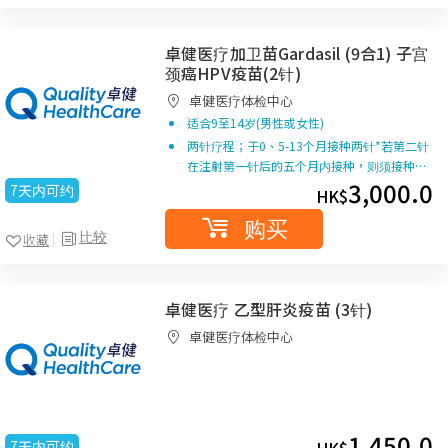
卓健医疗加卫苗Gardasil (9合1) 子宫
颈癌HPV疫苗(2针)
卓健医疗体检中心
适合9至14岁(男性或女性)
两针疗程；于0、5-13个月接种两针*若第二针
在注射第一针后的五个月内接种，则须接种…
3,000.0
7天内可约
HK$
购买
比较
收藏
卓健医疗 乙型肝炎疫苗 (3针)
卓健医疗体检中心
1,450.0
7天内可约