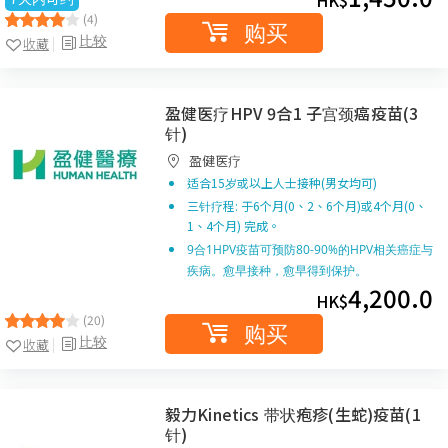
HK$
(4)
购买
比较
收藏
盈健医疗HPV 9合1 子宫颈癌疫苗(3
针)
盈健医疗
适合15岁或以上人士接种(男女均可)
三针疗程: 于6个月(0、2、6个月)或4个月(0、
1、4个月) 完成。
9合1HPV疫苗可预防80-90%的HPV相关癌症与
疾病。愈早接种，愈早得到保护。
4,200.0
HK$
(20)
购买
比较
收藏
毅力Kinetics 带状疱疹(生蛇)疫苗(1
针)