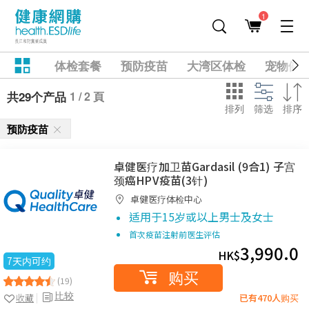
1
体检套餐
预防疫苗
大湾区体检
宠物健
1 / 2 頁
共29个产品
排列
筛选
排序
预防疫苗
卓健医疗加卫苗Gardasil (9合1) 子宫
颈癌HPV疫苗(3针)
卓健医疗体检中心
适用于15岁或以上男士及女士
首次疫苗注射前医生评估
3,990.0
HK$
7天内可约
购买
(19)
比较
收藏
已有470人购买