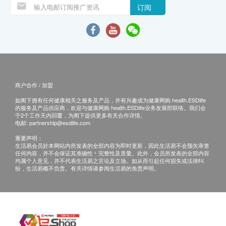
订阅
商户合作 / 加盟
如阁下拥有任何健康相关之服务及产品，并有兴趣成为健康网购 health.ESDlife
的服务及产品供应商，欢迎与健康网购 health.ESDlife业务发展部联络。我们会
于2个工作天内回覆，为阁下提供更多有关合作详情。
电邮:
partnership@esdlife.com
重要声明：
生活易会员於本网站内所发表的全部内容为即时更新，因此生活易不会预先审查
任何内容，并不会保证其准确性丶完整性及质量。此外，会员所发表的全部内容
均属个人意见，并不代表生活易之言论及立场。如从而引起任何损失或法律纠
纷，生活易概不负责。有关详情请参阅生活易的免责声明。