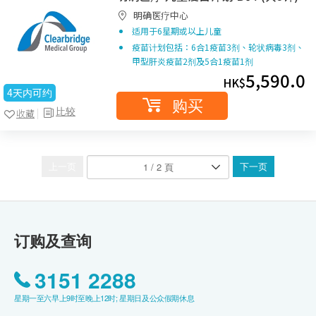
明确医疗中心
适用于6星期或以上儿童
疫苗计划包括：6合1疫苗3剂、轮状病毒3剂、
甲型肝炎疫苗2剂及5合1疫苗1剂
5,590.0
HK$
4天内可约
购买
比较
收藏
上一页
下一页
订购及查询
3151 2288
星期一至六早上9时至晚上12时; 星期日及公众假期休息