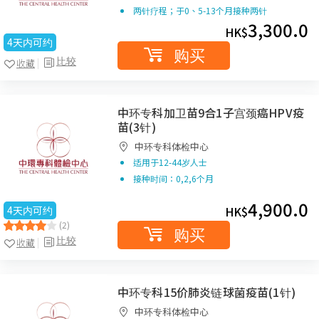
两针疗程；于0、5-13个月接种两针
3,300.0
HK$
4天内可约
购买
比较
收藏
中环专科加卫苗9合1子宫颈癌HPV疫
苗(3针)
中环专科体检中心
适用于12-44岁人士
接种时间：0,2,6个月
4,900.0
4天内可约
HK$
(2)
购买
比较
收藏
中环专科15价肺炎链球菌疫苗(1针)
中环专科体检中心