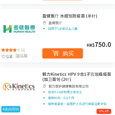
盈健医疗 水痘预防疫苗 (单针)
盈健医疗
适用于1岁或以上儿童
750.0
HK$
(2)
购买
比较
收藏
毅力Kinetics HPV 9合1子宫颈癌疫苗
(加卫苗9) (2针)
毅力医护健康集团有限公司
适合9-14岁的男士或女士
接种时间：0,6个月
接种疫苗前，由医护人员进行疫苗注射评估
4天内可约
6% off