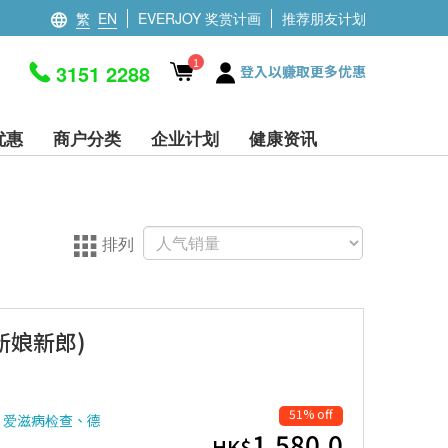
繁
EN
EVERJOY 奖赏计画
推荐朋友计划
1
3151 2288
登入以赚取更多优惠
优惠
商户分类
企业计划
健康资讯
排列
新娘新郎)
51% off
、爱滋病检查、德
1,580.0
HK$