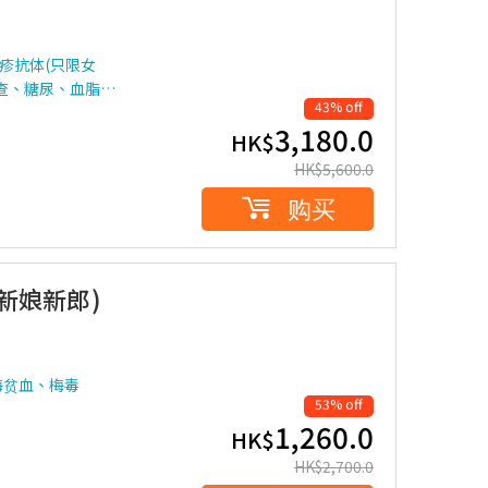
疹抗体(只限女
查、糖尿、血脂…
43% off
3,180.0
HK$
HK$
5,600.0
购买
准新娘新郎)
海贫血、梅毒
53% off
1,260.0
HK$
HK$
2,700.0