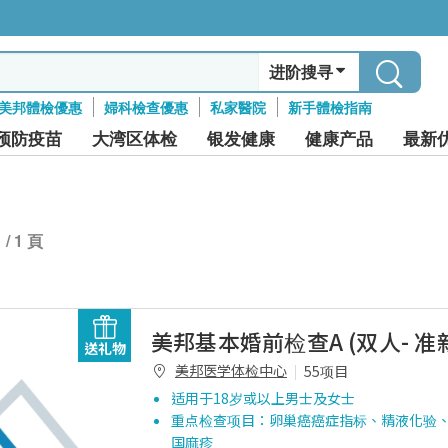
进阶搜寻
美邦體檢優惠
婦科檢查優惠
私家醫院
新手體檢指南
预防疫苗
大湾区体检
银发健康
健康产品
最新
1 / 1 頁
美邦基本婚前检查A (双人- 准
送礼物
美邦医学体检中心
55项目
适用于18岁或以上男士及女士
重点检查项目：卵巢癌癌症指标、精液化验
国麻疹