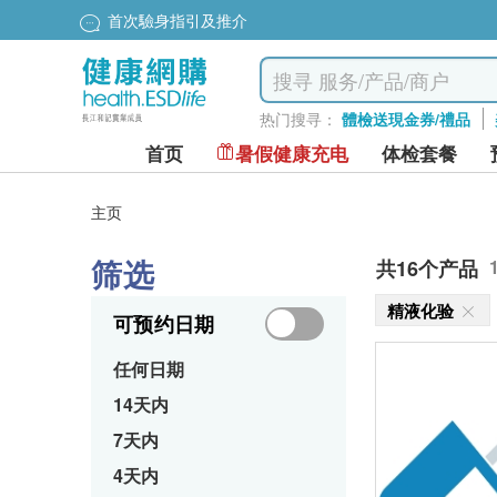
首次驗身指引及推介
热门搜寻：
體檢送現金券/禮品
首页
暑假健康充电
体检套餐
主页
筛选
共16个产品
精液化验
可预约日期
任何日期
14天内
7天内
4天内