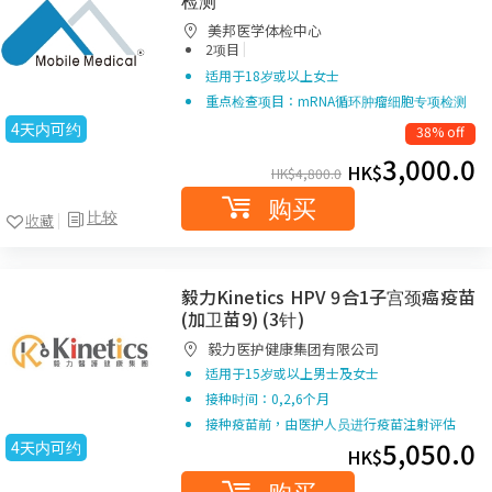
检测
美邦医学体检中心
|
2项目
适用于18岁或以上女士
重点检查项目：mRNA循环肿瘤细胞专项检测
4天内可约
38% off
3,000.0
HK$
HK$
4,800.0
购买
比较
收藏
毅力Kinetics HPV 9合1子宫颈癌疫苗
(加卫苗9) (3针)
毅力医护健康集团有限公司
适用于15岁或以上男士及女士
接种时间：0,2,6个月
接种疫苗前，由医护人员进行疫苗注射评估
5,050.0
4天内可约
HK$
购买