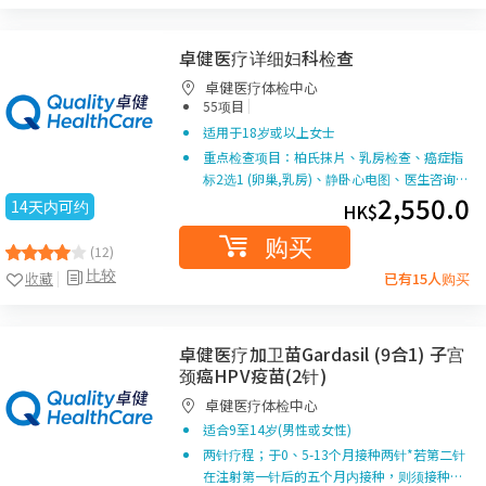
卓健医疗详细妇科检查
卓健医疗体检中心
|
55项目
适用于18岁或以上女士
重点检查项目：柏氏抹片、乳房检查、癌症指
标2选1 (卵巢,乳房)、静卧心电图、医生咨询…
2,550.0
14天内可约
HK$
购买
(12)
比较
收藏
已有15人购买
卓健医疗加卫苗Gardasil (9合1) 子宫
颈癌HPV疫苗(2针)
卓健医疗体检中心
适合9至14岁(男性或女性)
两针疗程；于0、5-13个月接种两针*若第二针
在注射第一针后的五个月内接种，则须接种…