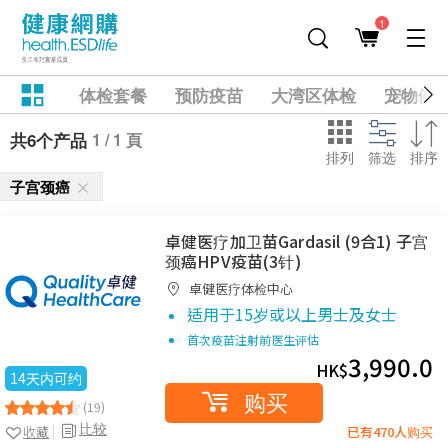
1
体检套餐
预防疫苗
大湾区体检
宠物健
1 / 1 頁
共6个产品
排列
筛选
排序
子宫颈癌
卓健医疗加卫苗Gardasil (9合1) 子宫
颈癌HPV疫苗(3针)
卓健医疗体检中心
适用于15岁或以上男士及女士
首次疫苗注射前医生评估
3,990.0
HK$
14天内可约
购买
(19)
比较
收藏
已有470人购买