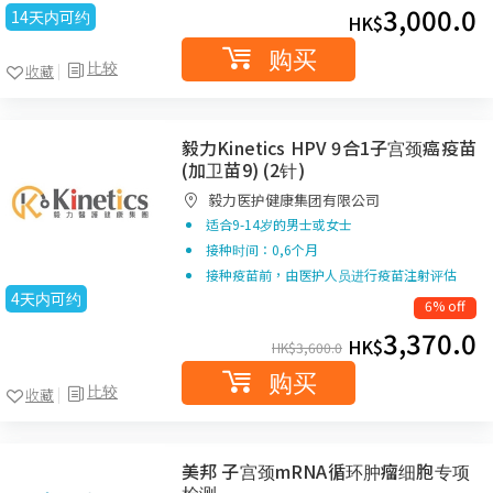
3,000.0
14天内可约
HK$
购买
比较
收藏
毅力Kinetics HPV 9合1子宫颈癌疫苗
(加卫苗9) (2针)
毅力医护健康集团有限公司
适合9-14岁的男士或女士
接种时间：0,6个月
接种疫苗前，由医护人员进行疫苗注射评估
4天内可约
6% off
3,370.0
HK$
HK$
3,600.0
购买
比较
收藏
美邦 子宫颈mRNA循环肿瘤细胞专项