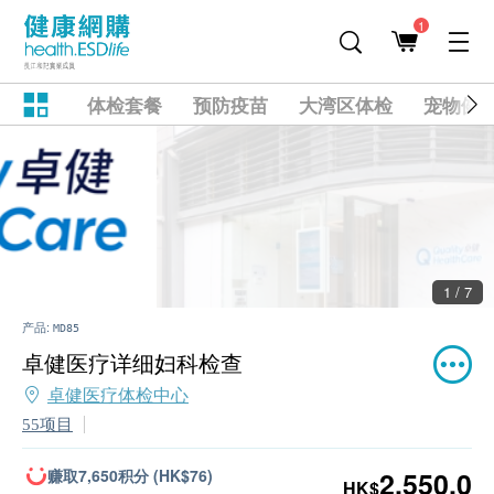
1
体检套餐
预防疫苗
大湾区体检
宠物健
2 / 7
产品:
MD85
卓健医疗详细妇科检查
卓健医疗体检中心
55项目
赚取7,650积分 (HK$76)
2,550.0
HK$