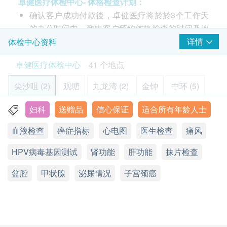
卓健医疗体检中心- 体格检查计划：
癌抗原72.4 (胃)
空腹血糖- 请于进行检查前8小时开始禁食(可饮用适量
静卧心电图
确认客户成功付款後，卓健医疗将於於3个工作天
581.0
HK$
清水)
的办公时间内，致电客户预约体格检查的时间及地
点，客户亦可以致电 8100 8138 或 Whatsapp
详情
体检中心资料
3
基本项目
血型及Rh因子
8301 8301
预约。
123.0
HK$
卓健医疗体检中心
41 个地点
基本健康评估
客户必须于预约当天出示身份证及订购确认信或电
邮以确认身份。
骨质密度测试(腰椎及股骨)
尖沙咀 (2)
观塘
九龙湾 (2)
金钟
中环 (5)
血压
透过X光检查腰椎和股骨关节的骨质密度，以诊断或跟进骨质
体格检查计划只适用於18岁或以上人士。
查询病史
疏松问题
体格检查计划不适用於星期日及公众假期。
妇科
送赠品
信心保证
适合所有年龄人士
则鱼涌 (2)
沙田 (4)
屯门 (2)
元朗 (2)
青衣
*此项目或需另约日期到指定中心进行检查
身高
眼科检查计划不适用于星期六，星期日及公众假
1,075.0
HK$
脉搏率
血液检查
癌症指标
心电图
医生检查
痛风
期。
将军澳 (2)
北角
铜锣湾 (3)
旺角 (5)
佐敦 (2)
腰围量度
本体格检查计划有效期为6个月，客户必须於6个月
癌抗原19.9 (胰脏)
体重
HPV病毒基因测试
肾功能
肝功能
抹片检查
常见于胰脏癌, 胆道癌等消化道癌症。
东涌
愉景湾
马鞍山
上环
赤柱
乐富
内 (由确认付款日期起计)接受有关检查，逾期作
体格检查
581.0
HK$
盆腔
废。
甲状腺
泌尿情况
子宫颈癌
血脂
九龙尖沙咀汉口道 28 号亚太中心 6 楼 608 - 613 室
进行健康检查后，一般情况下，需大概7-14个工作
鼻咽癌病毒抗体EBV
天跟进检查报告，工作天不包括星期六、日及公众
检测是否患有鼻咽癌的可能性
总胆固醇
显示地图
563.0
假期。 轮侯报告讲解时间会因应不同情况 (如个别
HK$
甘油三酯
星期一至五︰8:30a.m. – 1:00p.m.; 2:00p.m. – 5:30p.m.
化验项目所需时间或客人指明特定时段)而有所延