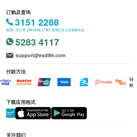
高密度胆固醇
星期六︰8:30a.m. – 1:00p.m.
幽門螺桿菌碳 - 13呼氣檢驗
长。
低密度胆固醇
星期日及公众假期︰休息
订购及查询
955.0
HK$
订购一经确认，不设更改已订购的计划，转让给第
3151 2288
糖尿
叁者及／或退款。
甲状腺超声波
星期一至六早上9时至晚上12时; 星期日及公众假期休息
港铁九龙站机场快綫抵站大堂L2,KOW83商铺
如有争议，健康网购health.ESDlife保留最後决定
一种非侵入性影像检查，可检测甲状腺的结构异常
空腹血糖
5283 4117
权。
*此项目或需另约日期到指定中心进行检查
显示地图
1,173.0
HK$
所有体格检查并非作为医务诊断或治疗用途。
肝功能
星期一至五︰9:00a.m. – 1:30p.m.; 2:30p.m. – 6:30p.m.
support@esdlife.com
谷丙转氨酶
星期六︰9:00a.m. – 1:00p.m.
人类乳头状瘤病毒测试- 只限女士
卓健医疗体检中心 - 预防疫苗（流感疫苗 除外）：
主要检测细胞样本中是否存在HPV 病毒的DNA，并判断是否
星期日及公众假期︰休息
谷草转氨酶
确认客户成功付款後，卓健医疗服务有限公司将於
付款方法
感染了特定基因型(type) 的HPV 病毒。
674.0
3个工作天的办公时间内，致电客户预约疫苗注射
转
HK$
肾功能
帐
的时间及地点，客户亦可以致电 8100 8138 或
肌酸酐
癌抗原125 (卵巢) (只限女士)
Whatsapp
8301 8301
预约。
用于评估卵巢癌风险或监测治疗效果，增加: 可能与卵巢癌、
尿素
下载应用程式
客户必须于预约当天出示身份证及订购确认信或电
子宫内膜异位或炎症有关。
邮以确认身份。
581.0
甲状腺
HK$
预防疫苗产品有效期为6个月，客户必须於6个月内
甲状腺素
(由确认付款日期起计)接受有关注射，逾期作废
胰岛素
可以帮助检测胰岛素抗性、糖尿病（包括第一型和第二型）以
订购一经确认，不设更改已订购的计划，转让给第
关注我们