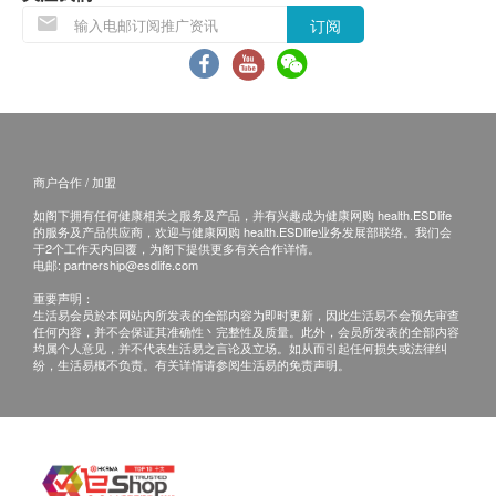
血液检查
及与胰岛素产生相关的其他疾病。
叁者及／或退款。
1,406.0
订阅
HK$
客户注射肝炎疫苗或肝炎混合疫苗前必须出示3个
白血球计数
淋巴细胞
月内的肝炎抗原及抗体测试报告，以确定是否合适
梅毒血清测试
检测血液中是否存在梅毒螺旋体感染，通过检测血液中的抗
单核细胞
接受疫苗注射。如未能出示有效报告，需另外支付
体，用来筛检和辅助诊断梅毒。
嗜酸性粒细胞
血液化验费用。
112.0
HK$
嗜碱性白细胞
指定疫苗计划费用已包括首次注射前的医生会诊。
商户合作 / 加盟
血球比容值
若经医生评估后，阁下并不适合进行疫苗注射，将
全腹超声波(适合女士)
平均血球容积
如阁下拥有任何健康相关之服务及产品，并有兴趣成为健康网购 health.ESDlife
需支付医生诊症费用HK$300，馀下差额将会退
透过超声波检查肝、胆、胰、脾、肾及盆腔有否异常
的服务及产品供应商，欢迎与健康网购 health.ESDlife业务发展部联络。我们会
平均红血球血红素量
*此项目或需另约日期到指定中心进行检查
回。
于2个工作天内回覆，为阁下提供更多有关合作详情。
2,835.0
电邮:
partnership@esdlife.com
平均红血球血红素浓度
HK$
如有争议，健康网购health.ESDlife保留最後决定
中性粒细胞
重要声明：
权。
生活易会员於本网站内所发表的全部内容为即时更新，因此生活易不会预先审查
3D乳房X光造影检查
红血球计数
任何内容，并不会保证其准确性丶完整性及质量。此外，会员所发表的全部内容
所有预防疫苗产品并非作为医务诊断或治疗用途。
3D乳房X光造影以先进X光技术从不同的角度拍摄乳房的多个
均属个人意见，并不代表生活易之言论及立场。如从而引起任何损失或法律纠
血色素
影像，可以详细地检查乳房会否有异常，如肿瘤、水瘤或纤维
任何疫苗的提供会视供应情况而定，购买或预约后
纷，生活易概不负责。有关详情请参阅生活易的免责声明。
血小板计数
瘤。
可能无法保证供应
*此项目或需另约日期到指定中心进行检查
预防疫苗产品不适用於佐敦卓健诊断及放射中心。
泌尿情况
2,805.0
HK$
小便比重
卓健医疗体检中心 - 眼科检查：
癌抗原15.3 (乳房)