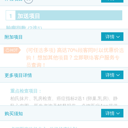
1
加送项目
肿瘤指数
(2选1)
详情
附加项目
癌抗原125 (卵巢)
癌抗原15.3 (乳房)
(可任选多项) 高达70%顾客同时以优惠价选
购！
想加其他项目？立即联络客户服务专
2
重点项目
员查询！
大便潜血-免疫化学测试
详情
更多项目详情
子宫颈病变测试 (只限女士)
检测大便中是否有隐血，帮助诊断: 胃肠道出血, 可能与胃溃
重点项目
疡, 胃癌或大肠癌有关
传统巴氏涂片 (适合有性经验的女性检查)
224.0
重点检查项目：
HK$
柏氏抹片、乳房检查、癌症指标2选1 (卵巢,乳房)、静
乳房及盆腔检查
重点项目
下腹部(盆腔) (经腹部) (适合女士)
卧心电图、医生咨询及解释报告、卓健医疗App提供
检查卵巢癌、卵巢囊肿、子宫肌瘤和子宫颈癌的可能性
乳房触诊检查 (只限女士)
健康记录及趋势报告
详情
购买须知
*此项目或需另约日期到指定中心进行检查
1,173.0
HK$
心脏检查
重点项目
检查前注意事项：