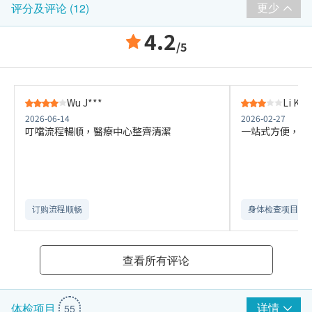
更少
评分及评论 (12)
4.2
/5
Wu J***
Li K**
2026-06-14
2026-02-27
叮噹流程暢順，醫療中心整齊清潔
一站式方便，每
订购流程顺畅
身体检查项目全
查看所有评论
详情
体检项目
55