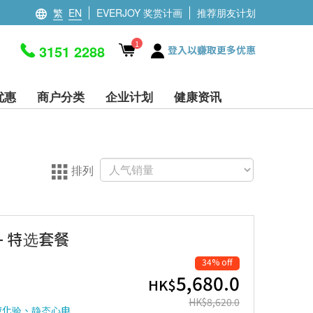
繁
EN
EVERJOY 奖赏计画
推荐朋友计划
1
3151 2288
登入以赚取更多优惠
优惠
商户分类
企业计划
健康资讯
排列
查- 特选套餐
34% off
5,680.0
HK$
HK$
8,620.0
液化验、静态心电