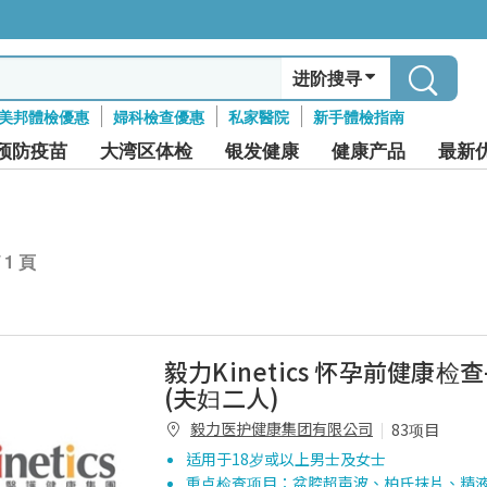
进阶搜寻
美邦體檢優惠
婦科檢查優惠
私家醫院
新手體檢指南
预防疫苗
大湾区体检
银发健康
健康产品
最新
/ 1 頁
毅力Kinetics 怀孕前健康检
(夫妇二人)
毅力医护健康集团有限公司
83项目
适用于18岁或以上男士及女士
重点检查项目：盆腔超声波、柏氏抹片、精