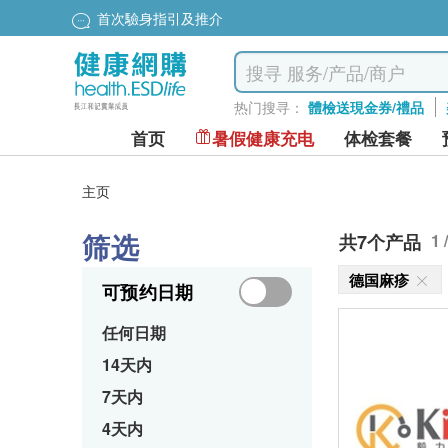
首次驗身指引及推介
热门搜寻：
體檢送現金券/禮品
首页
暑假健康充电
体检套餐
主页
筛选
共7个产品
1 
德国麻疹
可预约日期
任何日期
14天内
7天内
4天内