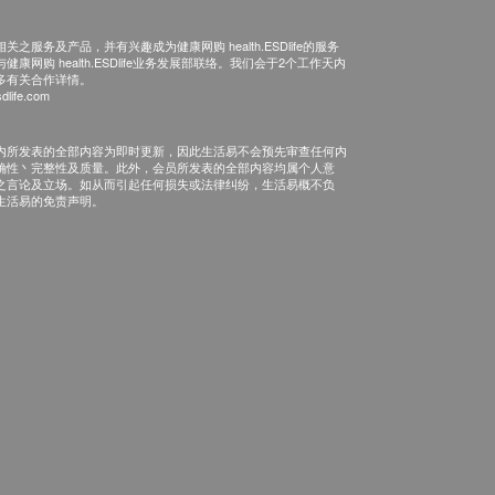
之服务及产品，并有兴趣成为健康网购 health.ESDlife的服务
康网购 health.ESDlife业务发展部联络。我们会于2个工作天内
多有关合作详情。
dlife.com
内所发表的全部内容为即时更新，因此生活易不会预先审查任何内
确性丶完整性及质量。此外，会员所发表的全部内容均属个人意
之言论及立场。如从而引起任何损失或法律纠纷，生活易概不负
生活易的免责声明。