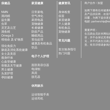
保健品
家居健康
健康资讯
商户合作 / 加盟
如阁下拥有任何健康相关
NMN
日常家电
身体检查
及产品供应商，欢迎与健
滴鸡精
空气净化
疫苗
回覆，为阁下提供更
益生菌
厨房电器
家居健康
电邮:
partnership@es
虫草
宠物健康
个人健康
灵芝及云芝
长者健康
有机食品
重要声明：
滴鱼精
防疫产品
宠物健康
生活易会员於本网站
Omega 3
睡眠用品
容，并不会保证其准
维他命 及 矿物质
害虫处理
常见问题
见，并不代表生活易
健康及有机食品
责。有关详情请参阅
强化免疫力
饮品
首次验身指引
肠道及消化系统健康
热门问题
女士及美容
电子个人护理
瘦身纤体
心血管健康
面部美容仪器
骨骼及关节健康
电须刨
男士健康
风筒
头发护理
脱毛器
孕妇健康
休闲娱乐
运动智能手表
运动耳机