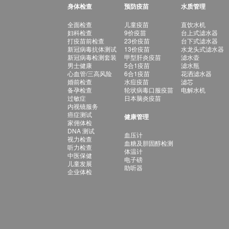
身体检查
预防疫苗
水质管理
全面检查
儿童疫苗
直饮水机
妇科检查
9价疫苗
台上式滤水器
打疫苗前检查
23价疫苗
台下式滤水器
新冠病毒抗体测试
13价疫苗
水龙头式滤水器
新冠病毒检测套装
甲型肝炎疫苗
滤水壶
男士健康
5合1疫苗
滤水瓶
心血管/三高风险
6合1疫苗
花洒滤水器
婚前检查
水痘疫苗
滤芯
备孕检查
轮状病毒口服疫苗
电解水机
过敏症
日本脑炎疫苗
内视镜服务
癌症测试
健康管理
家佣体检
DNA 测试
血压计
视力检查
血糖及胆固醇检测
听力检查
体温计
中医保健
电子磅
儿童发展
助听器
企业体检