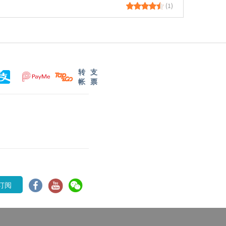
(1)
转
支
帐
票
订阅