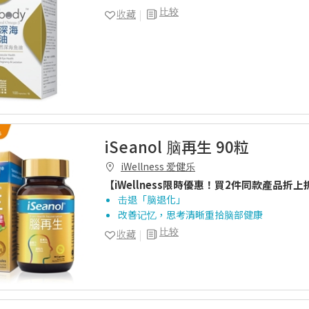
比较
收藏
iSeanol 脑再生 90粒
iWellness 爱健乐
【iWellness限時優惠！買2件同款產品折上
击退「脑退化」
改善记忆，思考清晰重拾脑部健康
比较
收藏