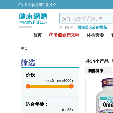
首次驗身指引及推介
热门搜寻：
體檢送現金券/禮品
首页
暑假健康充电
体检套餐
主页
筛选
共34个产品
脑部健康
价钱
0
-
6000+
HK$
HK$
适合年龄：
0
-
65+