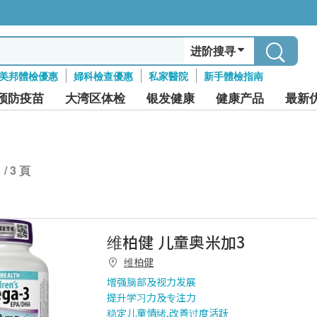
进阶搜寻
美邦體檢優惠
婦科檢查優惠
私家醫院
新手體檢指南
预防疫苗
大湾区体检
银发健康
健康产品
最新
1 / 3 頁
维柏健 儿童奥米加3
维柏健
增强脑部及视力发展
提升学习力及专注力
稳定儿童情绪,改善过度活跃