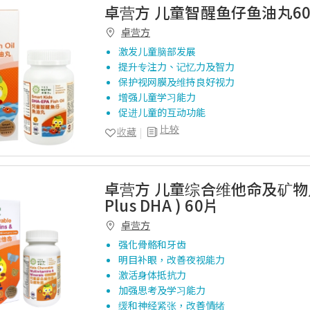
卓营方 儿童智醒鱼仔鱼油丸6
卓营方
激发儿童脑部发展
提升专注力、记忆力及智力
保护视网膜及维持良好视力
增强儿童学习能力
促进儿童的互动功能
比较
收藏
卓营方 儿童综合维他命及矿物
Plus DHA ) 60片
卓营方
强化骨骼和牙齿
明目补眼，改善夜视能力
激活身体抵抗力
加强思考及学习能力
缓和神经紧张，改善情绪