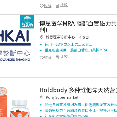
比较
收藏
博思医学MRA 脑部血管磁力共
送礼物
剂)
博思医学诊断中心
4项目
适用于18岁或以上男士及女士
重点检查项目：脑部血管磁力共振MRA
比较
收藏
Holdbody 多种维他命天然
Pony Supermarket
促进各器官及组织发育；促进脑部发育及神
增强免疫力；有助改善胃口不佳，提升营养
补充因饮食失衡的营养不足