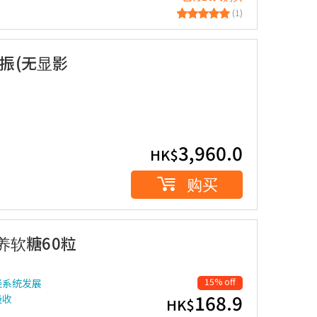
(1)
振(无显影
3,960.0
HK$
购买
营养软糖60粒
15% off
经系统发展
168.9
吸收
HK$