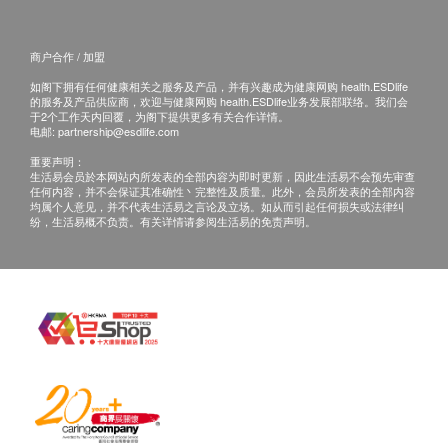
商户合作 / 加盟
如阁下拥有任何健康相关之服务及产品，并有兴趣成为健康网购 health.ESDlife
的服务及产品供应商，欢迎与健康网购 health.ESDlife业务发展部联络。我们会
于2个工作天内回覆，为阁下提供更多有关合作详情。
电邮:
partnership@esdlife.com
重要声明：
生活易会员於本网站内所发表的全部内容为即时更新，因此生活易不会预先审查
任何内容，并不会保证其准确性丶完整性及质量。此外，会员所发表的全部内容
均属个人意见，并不代表生活易之言论及立场。如从而引起任何损失或法律纠
纷，生活易概不负责。有关详情请参阅生活易的免责声明。