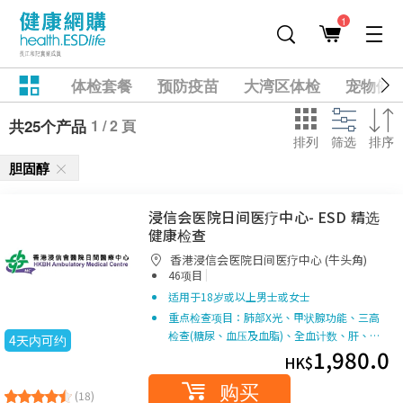
1
体检套餐
预防疫苗
大湾区体检
宠物健
1 / 2 頁
共25个产品
排列
筛选
排序
胆固醇
浸信会医院日间医疗中心- ESD 精选
健康检查
香港浸信会医院日间医疗中心 (牛头角)
|
46项目
适用于18岁或以上男士或女士
重点检查项目：肺部X光、甲状腺功能、三高
检查(糖尿、血压及血脂)、全血计数、肝、…
4天内可约
1,980.0
HK$
购买
(18)