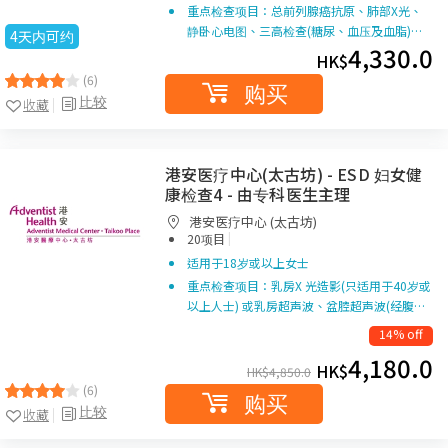
重点检查项目：总前列腺癌抗原、肺部X光、
静卧心电图、三高检查(糖尿、血压及血脂)…
4天内可约
4,330.0
HK$
(6)
购买
比较
收藏
港安医疗中心(太古坊) - ESD 妇女健
康检查4 - 由专科医生主理
港安医疗中心 (太古坊)
|
20项目
适用于18岁或以上女士
重点检查项目：乳房X 光造影(只适用于40岁或
以上人士) 或乳房超声波、盆腔超声波(经腹…
14% off
4,180.0
HK$
HK$
4,850.0
(6)
购买
比较
收藏