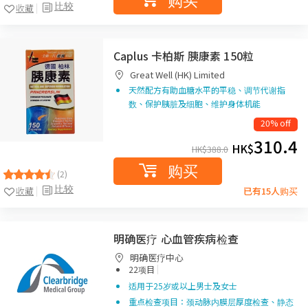
比较
收藏
Caplus 卡柏斯 胰康素 150粒
Great Well (HK) Limited
天然配方有助血糖水平的平稳、调节代谢指
数、保护胰脏及细胞、维护身体机能
20% off
310.4
HK$
HK$
388.0
购买
(2)
比较
收藏
已有15人购买
明确医疗 心血管疾病检查
明确医疗中心
|
22项目
适用于25岁或以上男士及女士
重点检查项目：颈动脉内膜层厚度检查、静态