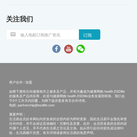
关注我们
订阅
商户合作 / 加盟
如阁下拥有任何健康相关之服务及产品，并有兴趣成为健康网购 health.ESDlife
的服务及产品供应商，欢迎与健康网购 health.ESDlife业务发展部联络。我们会
于2个工作天内回覆，为阁下提供更多有关合作详情。
电邮:
partnership@esdlife.com
重要声明：
生活易会员於本网站内所发表的全部内容为即时更新，因此生活易不会预先审查
任何内容，并不会保证其准确性丶完整性及质量。此外，会员所发表的全部内容
均属个人意见，并不代表生活易之言论及立场。如从而引起任何损失或法律纠
纷，生活易概不负责。有关详情请参阅生活易的免责声明。