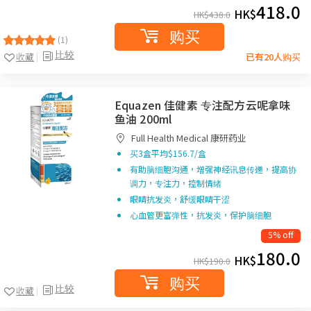
418.0
HK$
HK$
438.0
购买
(1)
比较
收藏
已有20人购买
Equazen 佳健素 专注配方云呢拿味
鱼油 200ml
Full Health Medical 康研药业
买3盒平均$156.7/盒
有助脑细胞沟通，增强神经讯息传递，提高协
调力，专注力，控制情绪
眼睛抗发炎，舒缓眼睛干涩
心血管更富弹性，抗发炎，保护脑细胞
5% off
180.0
HK$
HK$
190.0
购买
比较
收藏