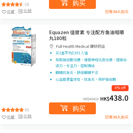
购买
(3)
比较
收藏
已有20人购买
Equazen 佳健素 专注配方鱼油咀嚼
丸180粒
Full Health Medical 康研药业
买3盒平均$393.7/盒
有助脑细胞沟通，增强神经讯息传递，提高协
调力，专注力，控制情绪
眼睛抗发炎，舒缓眼睛干涩
心血管更富弹性，抗发炎，保护脑细胞
4% off
438.0
HK$
HK$
458.0
购买
(5)
比较
收藏
已有30人购买