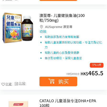
澳至尊- 儿童健脑鱼油(100
粒/750mg)
AUSupreme 澳至尊
功效:
有助脑部及视力发育和发展
有助儿童发展良好的认知功能、专注力及记忆
力
有助儿童的心脏及整体健康
鱼仔形状吸引，深受儿童喜爱
5% off
465.5
HK$
HK$
490.0
购买
比较
收藏
CATALO 儿童活脑专注DHA+EPA
100粒