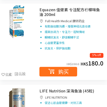
Equazen 佳健素 专注配方柠檬味鱼
油 200ml
Full Health Medical 康研药业
有助脑细胞沟通，增强神经讯息传递
提高协调力，专注力，控制情绪
眼睛抗发炎，舒缓眼睛干涩
心血管更富弹性
抗发炎，保护脑细胞
5% off
180.0
HK$
HK$
190.0
购买
比较
收藏
LIFE Nutrition 深海鱼油 (45粒)
LIFE NUTRITION
促进心脏血管健康、对抗三高