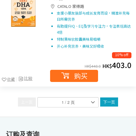
CATALO 家得路
支援小朋友脑部与成长发育而设，精准补充每
日所需营养
有助提升IQ、EQ及学习专注力，专注表现高达
4倍
特制果味软胶囊美味易咀嚼
开心补充营养，美味又好吸收
10% off
403.0
HK$
HK$
448.0
购买
比较
收藏
上一页
下一页
订购及查询