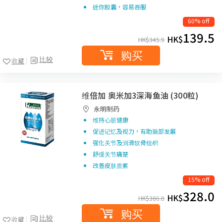
迷你胶囊，容易吞服
60% off
139.5
HK$
HK$
345.9
购买
比较
收藏
维倍加 奥米加3深海鱼油 (300粒)
永明制药
维持心脏健康
促进记忆及视力，有助脑部发展
强化关节及润滑软骨组织
舒缓关节痛楚
改善皮肤质素
15% off
328.0
HK$
HK$
386.0
购买
比较
收藏