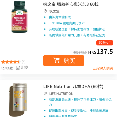
枫之宝 强效护心奥米加3 60粒
枫之宝
由深海鱼油制成
EPA: DHA 更达完美比例2:1
有助畅通血管，保持血管弹性，加倍护心
能提供脑部所需的元素，有助维持记忆力
50% off
137.5
HK$
HK$
275.0
购买
(5)
比较
收藏
已有50人购买
LIFE Nutrition 儿童DHA (60粒)
LIFE NUTRITION
脑部发展更迅速，提升学习专注力，增强记忆
力
促进眼部发展，视觉更敏锐，神经系统发展
舒缓情绪及改善睡眠