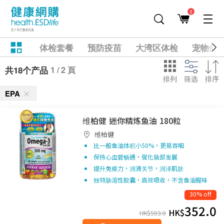
1
体检套餐
预防疫苗
大湾区体检
宠物健
1 / 2 頁
共18个产品
排列
筛选
排序
EPA
维柏健 迷你精炼鱼油 180粒
维柏健
比一般鱼油体积小50%，更易吞咽
保持心血管畅通，强化脑部发展
提升免疫力，润滑关节，润泽肌肤
独特肠溶性胶囊，高效吸收，不含鱼油腥味
30% off
352.0
HK$
HK$
503.0