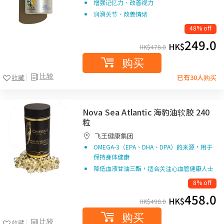
增强记忆力、改善视力
润滑关节、改善情绪
48% off
249.0
HK$
HK$
478.0
购买
比较
收藏
已有30人购买
Nova Sea Atlantic 海豹油软胶 240
粒
飞王健康集团
OMEGA-3（EPA、DHA、DPA）的来源，用于
保持身体健康
降低血液甘油三酯，适合关注心血管健康人士
8% off
458.0
HK$
HK$
498.0
购买
比较
收藏