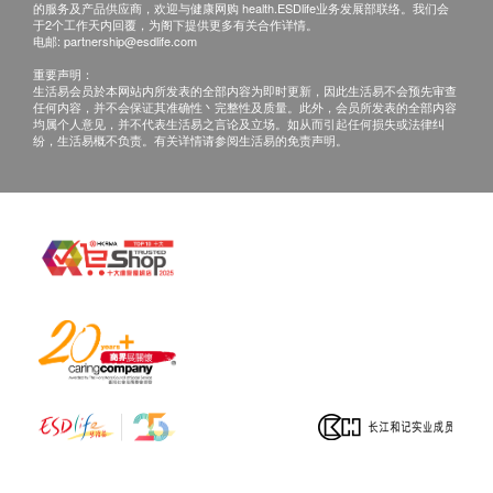
的服务及产品供应商，欢迎与健康网购 health.ESDlife业务发展部联络。我们会
于2个工作天内回覆，为阁下提供更多有关合作详情。
电邮:
partnership@esdlife.com
重要声明：
生活易会员於本网站内所发表的全部内容为即时更新，因此生活易不会预先审查
任何内容，并不会保证其准确性丶完整性及质量。此外，会员所发表的全部内容
均属个人意见，并不代表生活易之言论及立场。如从而引起任何损失或法律纠
纷，生活易概不负责。有关详情请参阅生活易的免责声明。