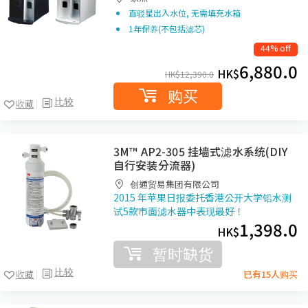
直驳星出入水位, 无需填充水箱
1年保养(不包括滤芯)
44% off
6,880.0
HK$
HK$
12,390.0
购买
比较
收藏
3M™ AP2-305 挂墙式滤水系统(DIY
自行安装分流器)
创通贸易集团有限公司
2015 年苹果日报委托香港公开大学铅水测
试5款市面滤水器中表现最好！
1,398.0
HK$
暂时缺货
比较
收藏
已有15人购买