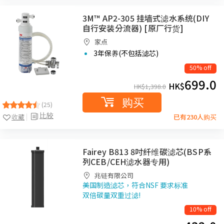
3M™ AP2-305 挂墙式滤水系统(DIY
自行安装分流器) [原厂行货]
家点
3年保养(不包括滤芯)
50% off
699.0
HK$
HK$
1,398.0
购买
(25)
比较
收藏
已有230人购买
Fairey B813 8吋纤维碳滤芯(BSP系
列CEB/CEH滤水器专用)
兆链有限公司
美国制造滤芯，符合NSF 要求标准
双倍碳量双重过滤!
10% off