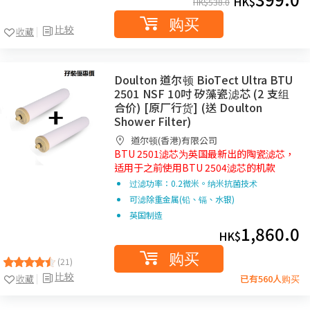
HK$
HK$
538.0
购买
比较
收藏
Doulton 道尔顿 BioTect Ultra BTU
2501 NSF 10吋 矽藻瓷滤芯 (2 支组
合价) [原厂行货] (送 Doulton
Shower Filter)
道尔顿(香港)有限公司
BTU 2501滤芯为英国最新出的陶瓷滤芯，
适用于之前使用BTU 2504滤芯的机款
过滤功率：0.2微米。纳米抗菌技术
可滤除重金属(铅、镉、水银)
英国制造
1,860.0
HK$
购买
(21)
比较
收藏
已有560人购买