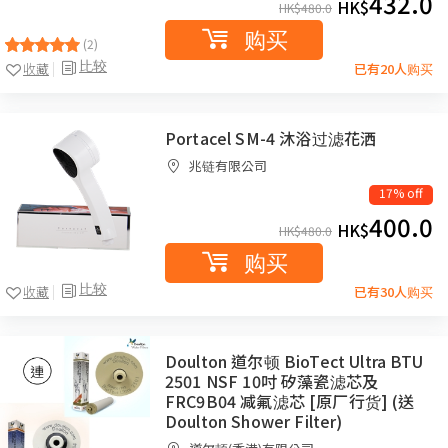
432.0
HK$
HK$
480.0
购买
(2)
比较
收藏
已有20人购买
Portacel SM-4 沐浴过滤花洒
兆链有限公司
17% off
400.0
HK$
HK$
480.0
购买
比较
收藏
已有30人购买
Doulton 道尔顿 BioTect Ultra BTU
2501 NSF 10吋 矽藻瓷滤芯及
FRC9B04 减氟滤芯 [原厂行货] (送
Doulton Shower Filter)