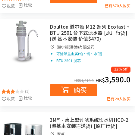
比较
收藏
已有370人购买
Doulton 道尔顿 M12 系列 Ecofast +
BTU 2501 台下式滤水器 [原厂行货]
(送 基本安装 价值$470)
道尔顿(香港)有限公司
可滤除重金属(铅、镉、水银)
BTU 2501 滤芯
22% off
3,590.0
HK$
HK$
4,610.0
购买
(1)
比较
收藏
已有20人购买
3M™ - 桌上型过滤系统饮水机HCD-2
(包基本安装连送货) [原厂行货]
家点