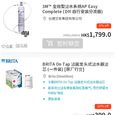
3M™ 全效型滤水系统AP Easy
Complete (DIY 自行安装分流器)
创通贸易集团有限公司
9% off
1,799.0
HK$
HK$
1,980.0
暂时缺货
比较
收藏
BRITA On Tap 滤菌龙头式滤水器滤
芯 (一件装) [原厂行货]
Brita (Shieldton)
专属BRITA On Tap 滤菌龙头式滤水器滤芯
能有效过滤有害金属如铅及氯气, 而仍保留水
中的矿物质
更换容易
26% off
399.0