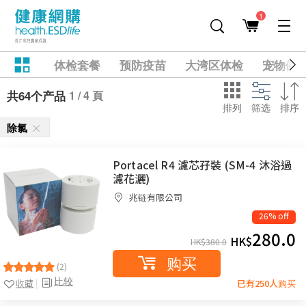
1
体检套餐
预防疫苗
大湾区体检
宠物健
1 / 4 頁
共64个产品
排列
筛选
排序
除氯
Portacel R4 濾芯孖裝 (SM-4 沐浴過
濾花灑)
兆链有限公司
26% off
280.0
HK$
HK$
380.0
购买
(2)
比较
收藏
已有250人购买