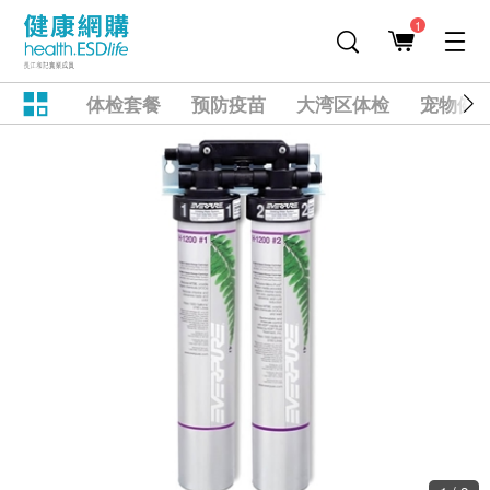
1
体检套餐
预防疫苗
大湾区体检
宠物健