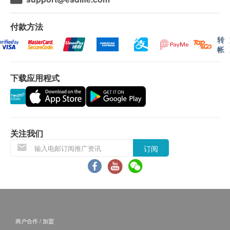
去除气油添加剂
送货地区:
加强去除三卤甲烷
香港岛、九龙、新界及离岛：大屿山地区（东涌／愉
付款方法
改良的Micro-Pure II 滤料可抑制细菌增长
景湾／赤腊角／香港迪士尼／马湾)
转
独有石灰质抑制配方内含食用级复磷酸盐
澳门、香港岛商业区、九龙商业区、新界商业区及离
帐
（Polyhosphate），可抑制矿物质在水中结聚，预
岛遍远地区（梅窝／贝澳／长沙／塘福／石壁／昂坪
份结石在人体内为害。
／大澳／ 长洲／南丫岛)
下载应用程式
Precoat高精度过滤技术可以去除以及小至0.5微米
以上地区订单由顺丰（香港）派送
的颗粒，隔除如孢子之类的健康影响污染物
送货服务不包括邮政信箱地址、边境禁区、汽车不能
单向活瓣防止活性炭倒流
直达或没有升降机设备之收货地点。
改良活性炭过滤技术
关注我们
符合NSF/ANSI 42及53世界第一级饮用水
收货需知:
订阅
签收时需核对身份。
收到商品时请当场验货，检查外包装是否完整无损、
仅限冷水使用
商品种类及数量与订单相符、确认购物收据内金额资
温度范围：35-100°F（2-38°C）
料。
压力范围：10-125 psi（0.7-8.6 bar）
于签收前，客户不能拆开包装盒验货。速递员会于客
服务流量：0.5 gpm（1.9 Lpm）
户签收后离开，未能等待开机试用。
额定使用寿命：1,000加仑（3,785升）
商户合作 / 加盟