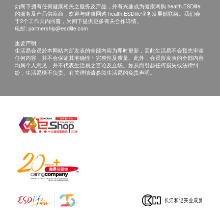
如收件人未能亲自签收，可委托他人签收。
如阁下拥有任何健康相关之服务及产品，并有兴趣成为健康网购 health.ESDlife
签收后，如商品出现质量问题，如功能性故障。请您
内附配件：
的服务及产品供应商，欢迎与健康网购 health.ESDlife业务发展部联络。我们会
于2个工作天内回覆，为阁下提供更多有关合作详情。
即时联系香港洁净水有限公司客户服务中心，电话
Everpure H1200 滤水器及滤芯1 套(2支)
电邮:
partnership@esdlife.com
34660000。
厨盆龙头1 套
重要声明：
生活易会员於本网站内所发表的全部内容为即时更新，因此生活易不会预先审查
*如需要安装服务，请于下单后联络香港洁净水
客户服
任何内容，并不会保证其准确性丶完整性及质量。此外，会员所发表的全部内容
保养:
务部(电话: 34660000)
均属个人意见，并不代表生活易之言论及立场。如从而引起任何损失或法律纠
纷，生活易概不负责。有关详情请参阅生活易的免责声明。
所有于香港洁净水有限公司购买之货品，不论是香港
本地或海外订单，均以香港保用条款为准。
保用日期为收货 / 取货 / 安装日期开始计算，客户
无需登记。
货品维修与运费安排：
NEX 电解水机产品
全机保养: 2年
电解版保养: 10年
安装 / 取货日期起2年内 : 香港洁净水有限公司提供
免费检查及维修。
电解板如完全未能进行酸碱值调整(利用测试剂)或