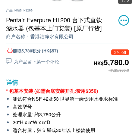
1 / 2
产品:
HKWS_H1200
Pentair Everpure H1200 台下式直饮
滤水器 (包基本上门安装) [原厂行货]
商户名称：
香港洁净水有限公司
赚取5,780积分 (HK$57)
3% off
5,780.0
为产品留下第一个评论
HK$
HK$5,980.0
详情
* 包基本安装 (如需台底安装开孔:费用$350)
测试符合NSF 42及53 世界第一级饮用水要求标准
高效型号
处理水量: 约3,780公升
20"H x 5"W x 5"D
适合村屋，独立屋或30年以上楼龄使用