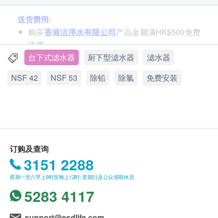
美国Everpure滤水器拥有多项独特的专利技术，包括
Precoat© 专利多折复式半渗透滤膜、Mirco-pure II©
送货费用:
显微纯化配方、Lime-scale Inhibitor© 石灰质抑制
购买
香港洁淨水有限公司
产品金额满HK$500免费
器，技术远超越其它品牌。
送货。
订单金额不足HK$500顾客需支付运费HK$35。
台下式滤水器
厨下型滤水器
滤水器
Everpure产品以最高标准通过NSF美国国家卫生基金
NSF 42
NSF 53
除铅
除氯
免费安装
会NO.42美感效应和NO.53健康效应的测试，过滤功
送货时间:
能高达99.9%，评定为第一级超精密饮用水设备，并
一般会于订单确认后 5-10 个工作天内出库，自出库日
由美国环保局（EPA）判定为「功能第一、性能最
起，香港地区 1-3 个工作日内送抵客户。送货时间为
优」。
星期一至星期六营业时间 09:00 - 18:00 内派送，派送
时间不设选择，星期日并不提供派送服务。
Everpure滤芯设计无需清洗并设有停水装置，确保水
因资讯不足无法配送的滞留订单将会被配送方保留，
订购及查询
质达直接饮用级别，非常适合香港水质使用。
直至配送方联络香港洁净水有限公司。香港洁净水有
3151 2288
限公司将会以电子邮件的形式通知用户，请回覆信箱
星期一至六早上9时至晚上12时; 星期日及公众假期休息
Everpure H1200主要功能：
中的邮件或联系客服人员。逾期5日未能得到回覆的
5283 4117
6倍加强除铅功能
订单香港洁净水有限公司将安排返回仓库及退款。
去除挥发性油污
support@esdlife.com