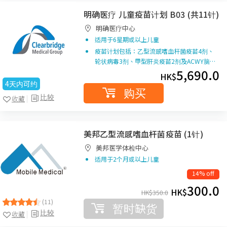
明确医疗 儿童疫苗计划 B03 (共11针)
明确医疗中心
适用于6星期或以上儿童
疫苗计划包括：乙型流感嗜血杆菌疫苗4剂、
轮状病毒3剂、甲型肝炎疫苗2剂及ACWY脑…
5,690.0
HK$
4天内可约
购买
比较
收藏
美邦乙型流感嗜血杆菌疫苗 (1针)
美邦医学体检中心
适用于2个月或以上儿童
14% off
300.0
HK$
HK$
350.0
(11)
暂时缺货
比较
收藏