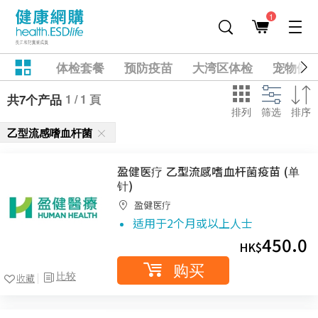
1
体检套餐
预防疫苗
大湾区体检
宠物健
1 / 1 頁
共7个产品
排列
筛选
排序
乙型流感嗜血杆菌
盈健医疗 乙型流感嗜血杆菌疫苗 (单
针)
盈健医疗
适用于2个月或以上人士
450.0
HK$
购买
比较
收藏