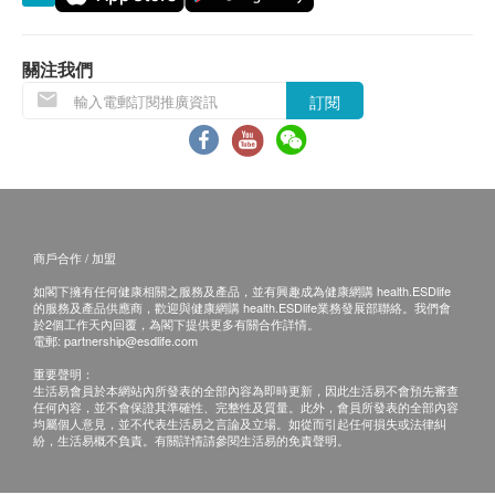
低密度膽固醇
諮詢有認可資格的醫生，作出診斷及治療。
三酸甘油脂
本服務/產品由商戶提供。生活易【健康網購
關注我們
health.ESDlife】並沒有經營或提供本服務/產品。
糖尿
訂閱
有關此服務/產品的錯漏或延誤，或因使用此服務/
空腹血糖
產品而引致的損失、損害、受傷或法律訴訟，健康
糖化血色素
網購health.ESDlife概不負責。一切有關的索償或
查詢，須向提供服務之體檢中心或商戶提出。
肝功能
白蛋白球蛋白比例
商戶合作 / 加盟
白蛋白
如閣下擁有任何健康相關之服務及產品，並有興趣成為健康網購 health.ESDlife
谷丙轉氨酵素
的服務及產品供應商，歡迎與健康網購 health.ESDlife業務發展部聯絡。我們會
於2個工作天內回覆，為閣下提供更多有關合作詳情。
谷草轉氨酵素
電郵:
partnership@esdlife.com
總膽紅素
重要聲明：
直接膽紅素
生活易會員於本網站內所發表的全部內容為即時更新，因此生活易不會預先審查
任何內容，並不會保證其準確性、完整性及質量。此外，會員所發表的全部內容
球蛋白
均屬個人意見，並不代表生活易之言論及立場。如從而引起任何損失或法律糾
間接膽紅素
紛，生活易概不負責。有關詳情請參閱生活易的免責聲明。
鹼性磷酸酶
總蛋白質