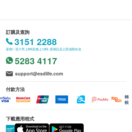
胸肺X光
訂購一經確認，不設更改已訂購的計劃，轉讓給第
心血管疾病危險因子
三者及／或退款。
所有體格檢查並非作為醫務診斷或治療用途。
N端腦鈉肽前體
如有爭議，健康網購health.ESDlife及德信醫療中
訂購及查詢
丙種反應蛋白 (定量)
心保留最後決定權。
3151 2288
基本健康評估
星期一至六早上9時至晚上12時; 星期日及公眾假期休息
報告：
5283 4117
個人健康分析問卷
進行健康檢查後，一般情況下，需大概 4-6 個工作天
血壓
跟進檢查報告，工作天不包括星期六、日及公眾假
體質指標
support@esdlife.com
期。輪侯報告講解時間會因應不同情況(如個別化驗專
身高
案所需時間或客人指明特定時段)而有所延長。健康檢
脈搏率
付款方法
查包含詳細書面驗身報告。
體重
轉
帳
血脂
免責聲明：
下載應用程式
總膽固醇
所有健康檢查/服務並非作為醫務診斷或治療用
高密度膽固醇
途。當閣下身體健康出現任何疾病徵兆時，應立即