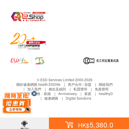
丙種谷氨基轉移酵素
腎功能
氯化物
血肌酸酐
鉀
鈉
尿素
重碳酸鹽
甲狀腺
© ESD Services Limited 2000-2026
關於健康網購 health.ESDlife
商戶合作 / 加盟
聯絡我們
加入我們
條款及細則
私隱聲明
免責聲明
游離甲狀腺素
生活易旗下業務：
新婚
Anniversary
家庭
healthyD
促甲狀腺激素
健康網購
Digital Solutions
血液檢查
嗜鹼性白血球
5,380.0
HK$
嗜酸性白血球