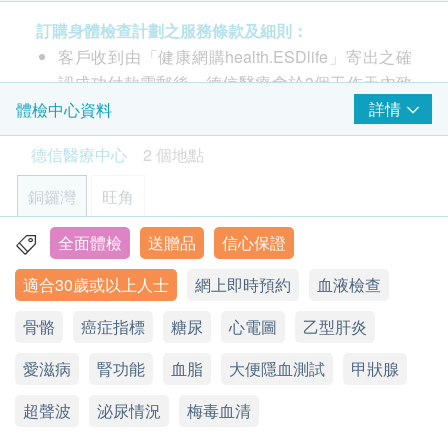
訂購身體檢查計劃之服務條款及細則：
幽門螺旋菌抗體
簡單及方便的檢查，檢測在血液中幽門螺旋桿菌抗體
客戶收到由「健康網購health.ESDlife」寄出之確
2
重點項目
550.0
HK$
認成功付款電郵後，德信醫療會於3個工作天內致
X光
電客人進行預約。
詳情
體檢中心資料
重點項目
乳房超聲波 (雙邊）
客戶必須於預約當天出示身份証及列印訂購確認信
一種安全、無痛的影像檢查，用於檢查乳房組織
腎、尿道、膀胱 X 光
德信醫療中心
2 個地點
1,150.0
以確認身份。
HK$
本身體檢查計劃有效期為12個月，客戶必須於12
銅鑼灣
旺角
3
基本項目
個月內(由確認付款日期起計)接受有關檢查，逾期
作廢。
全面體檢
送贈品
信心保證
香港銅鑼灣恩平道28號利園二期24樓2401室
超聲波檢查
請注意：新冠疫苗前健康檢查進行前不會有醫生評
適合30歲或以上人士
網上即時預約
血液檢查
顯示地圖
估，所有健康檢查/服務並非作為醫務診斷或治療
肝膽超聲波
用途，醫護人員不會為客人提供任何新冠疫苗建議
骨骼
星期一至六：9:00a.m. – 18:30p.m.
癌症指標
糖尿
心電圖
乙型肝炎
心臟檢查
或選擇
。
星期日及公眾假期：休息
愛滋病
電話：2951 1988
肝炎及兒童疫苗注射必須經醫生評估是否適合進行
腎功能
血脂
大便隱血測試
甲狀腺
靜態心電圖
疫苗注射。如醫生認為不適合注射疫苗，將取消此
超聲波
泌尿情況
梅毒血清
肺功能
計劃的服務，全數費用退回
（不包括新冠疫苗相關
計劃）
。