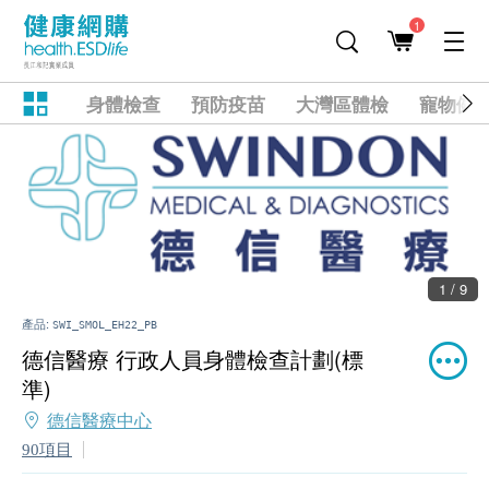
1
身體檢查
預防疫苗
大灣區體檢
寵物健
1 / 9
產品:
SWI_SMOL_EH22_PB
德信醫療 行政人員身體檢查計劃(標
準)
德信醫療中心
90項目