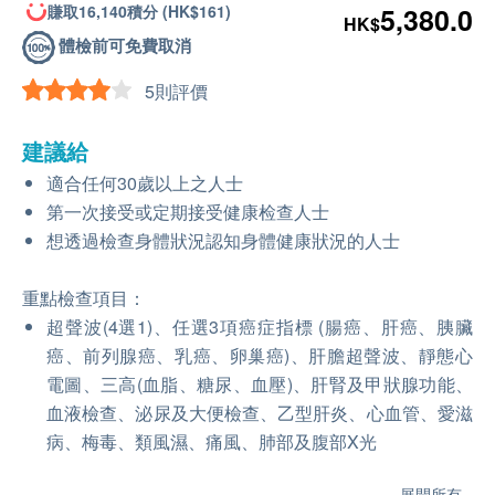
賺取16,140積分 (HK$161)
5,380.0
HK$
體檢前可免費取消
5則評價
建議給
適合任何30歲以上之人士
第一次接受或定期接受健康检查人士
想透過檢查身體狀況認知身體健康狀況的人士
重點檢查項目：
超聲波(4選1)、任選3項癌症指標 (腸癌、肝癌、胰臟
癌、前列腺癌、乳癌、卵巢癌)、肝膽超聲波、靜態心
電圖、三高(血脂、糖尿、血壓)、肝腎及甲狀腺功能、
血液檢查、泌尿及大便檢查、乙型肝炎、心血管、愛滋
病、梅毒、類風濕、痛風、肺部及腹部X光
展開所有