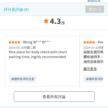
更少
評分及評論 (5)
4.3
/5
Wong W*** W***
Kwok 
2024-06-20
利園二期
2024-03-23
利園二
Nice place for body check with short
設施全面同新，
waiting time, highly recommended
體檢抽得多，吾
抽完血後提供飲
其他嘢，雖然整
顯示更多
完，但預約時間
小時以上，仲抽
身體檢查項目全面
身體檢查項目全
查看所有評論