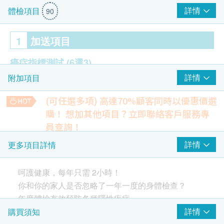
詳情
體檢項目
90
1
加送項目
癌症指標測試
(6選3)
詳情
附加項目
前列腺抗原 - 男士
癌抗原 125 (卵巢) - 女士
(可任選多項) 高達70%顧客同時以優惠價選
癌抗原 15.3 (乳房) - 女士
購！
想加其他項目？立即聯絡客戶服務專
癌指標 CA 19.9（胰臟癌）
員查詢！
癌胚抗原(腸)
超薄柏氏抹片檢查
詳情
更多項目詳情
癌抗原(肝)
一種子宮頸篩檢方法，用於檢測子宮頸潛在的癌前病變和癌化
過程
(只限有性經驗女性)
超聲波檢查
(4選1)
480.0
呵護健康，每年只需 2小時！
HK$
你和你的家人是否忽略了一年一度的身體檢查？
前列腺超聲波 - 男士
碳13幽門螺旋菌呼氣測試
年度體檢有效預防各種隱性疾病。
盆腔超聲波（子宮/卵巢/膀胱）- 女士
快速診斷程序，用於識別幽門螺旋桿菌感染
投資健康，就是對自己和家人的最佳回報。
乳房超聲波 - 女士
詳情
購買須知
820.0
HK$
甲狀腺超聲波