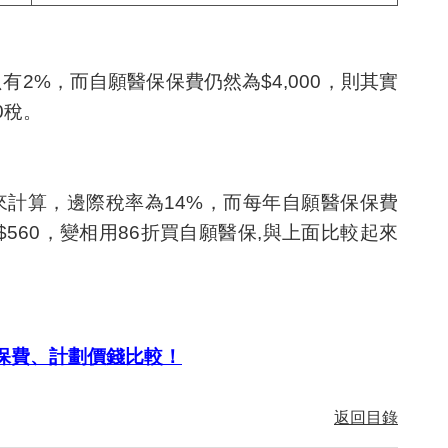
只有2%，而自願醫保保費仍然為$4,000，則其實
0稅。
士來計算，邊際稅率為14%，而每年自願醫保保費
$560，變相用86折買自願醫保,與上面比較起來
保費、計劃價錢比較！
返回目錄