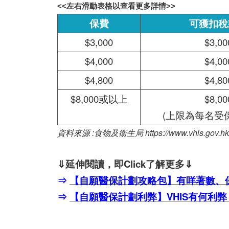
<<左右滑動表格以查看更多詳情>>
保費
可獲扣稅
$3,000
$3,00
$4,000
$4,00
$4,800
$4,80
$8,000或以上
$8,00
(上限為每名受保人
資料來源 :食物及衞生局
https://www.vhis.gov.hk
⇓延伸閱讀，即Click了解更多⇓
⇒
【自願醫保計劃攻略包】有咩著數、
⇒
【自願醫保計劃利弊】VHIS有何利