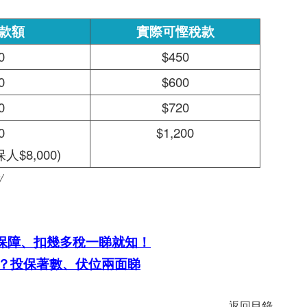
款額
實際可慳稅款
0
$450
0
$600
0
$720
0
$1,200
$8,000)
/
保障、扣幾多稅一睇就知！
弊？投保著數、伏位兩面睇
返回目錄