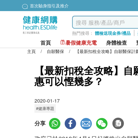
首次驗身指引及推介
熱門搜尋：
體檢送現金券/禮品
首頁
暑假健康充電
身體檢查
主頁
/
自願醫保
/
【最新扣稅全攻略】自願醫保計劃2
【最新扣稅全攻略】自願醫
惠可以慳幾多？
2020-01-17
#健康專題
分享