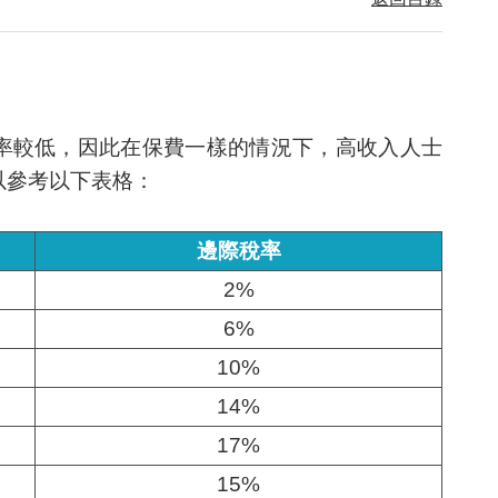
率較低，因此在保費一樣的情況下，高收入人士
以參考以下表格：
邊際稅率
2%
6%
10%
14%
17%
15%