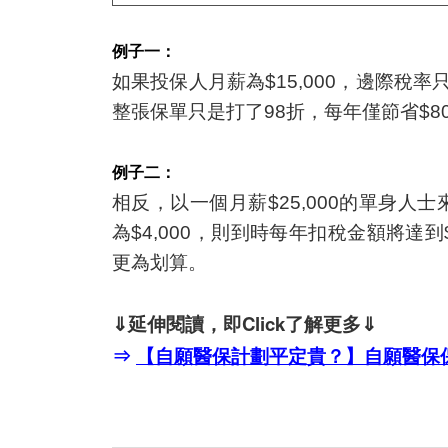
例子一：
如果投保人月薪為$15,000，邊際稅率
整張保單只是打了98折，每年僅節省$8
例子二：
相反，以一個月薪$25,000的單身人
為$4,000，則到時每年扣稅金額將達到
更為划算。
⇓延伸閱讀，即Click了解更多⇓
⇒
【自願醫保計劃平定貴？】自願醫保