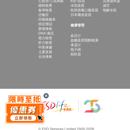
心血管/三高风险
6合1疫苗
花洒滤水器
婚前检查
水痘疫苗
滤芯
备孕检查
轮状病毒口服疫苗
电解水机
过敏症
日本脑炎疫苗
内视镜服务
癌症测试
健康管理
家佣体检
DNA 测试
血压计
视力检查
血糖及胆固醇检测
听力检查
体温计
中医保健
电子磅
儿童发展
助听器
企业体检
© ESD Services Limited 2000-2026