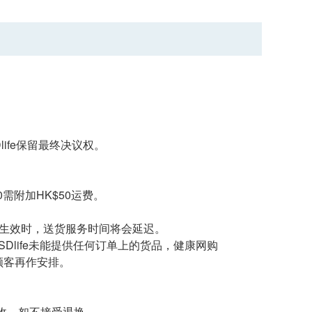
 ESDlife保留最终决议权。
需附加HK$50运费。
告生效时，送货服务时间将会延迟。
SDlife未能提供任何订单上的货品，健康网购
知顾客再作安排。
收，恕不接受退换。