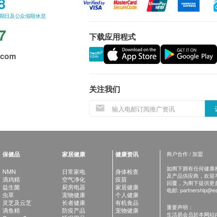
8
星期日及公众假期休息
7
下载应用程式
.com
关注我们
保健品
家居健康
健康资讯
商户合作 / 加盟
如阁下拥有任何健康相关
NMN
日常家电
身体检查
及产品供应商，欢迎与健
滴鸡精
空气净化
疫苗
回覆，为阁下提供更
益生菌
厨房电器
家居健康
电邮:
partnership@es
虫草
宠物健康
个人健康
灵芝及云芝
长者健康
有机食品
重要声明：
滴鱼精
防疫产品
宠物健康
生活易会员於本网站