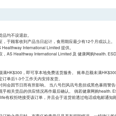
货品均不设退款。
证，于顾客收到产品当日起计，食用期应最少有12个月或以上。
ealthway International Limited 提供。
S Healthway International Limited 及 健康网购health.
满HK$300，即可享本地免费送货服务。 账单总额未满HK$300
定订单后1-3个工作天内安排发货。
时间会因节日而有所影响。 当八号烈风讯号悬挂或黑色暴雨警
乎相关货品的供应情况再作最后确认。 倘若健康网购health. E
. ESDlife有权拒绝接受该订单，并且会于送货前透过电话或电邮通
已订购之货品时，有责任检查货品是否有损毁情况，一经确认签