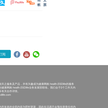
转
支
帐
票
订阅
之服务及产品，并有兴趣成为健康网购 health.ESDlife的服务
康网购 health.ESDlife业务发展部联络。我们会于2个工作天内
多有关合作详情。
dlife.com
内所发表的全部内容为即时更新，因此生活易不会预先审查任何内