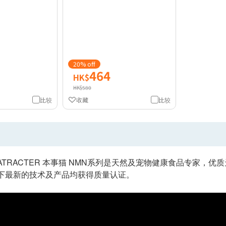
20% off
464
HK$
HK$580
比较
收藏
比较
ATRACTER 本事猫 NMN系列是天然及宠物健康食品专家，
下最新的技术及产品均获得质量认证。