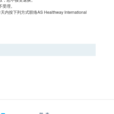
不受理。
络AS Healthway International