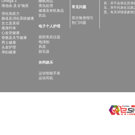
Omega 3
睡眠用品
容，并不会保证其准
维他命 及 矿物质
害虫处理
常见问题
见，并不代表生活易
健康及有机食品
责。有关详情请参阅
强化免疫力
饮品
首次验身指引
肠道及消化系统健康
热门问题
女士及美容
电子个人护理
瘦身纤体
心血管健康
面部美容仪器
骨骼及关节健康
电须刨
男士健康
风筒
头发护理
脱毛器
孕妇健康
休闲娱乐
运动智能手表
运动耳机