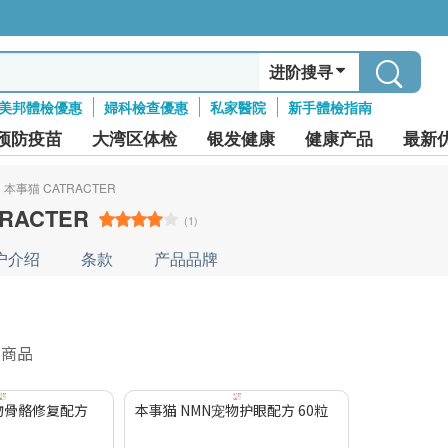
进阶搜寻
美邦體檢優惠
婦科檢查優惠
私家醫院
新手體檢指南
预防疫苗
大湾区体检
银发健康
健康产品
最新
本事猫 CATRACTER
RACTER
(1)
户介绍
条款
产品品牌
件商品
宠物骨骼修复配方
本事猫 NMN宠物护眼配方 60粒