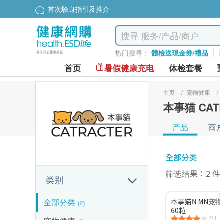
首次驗身指引及推介
热门搜寻：
體檢送現金券/禮品
首页
暑假健康充电
体检套餐
主页
/
宠物健康
/
本事猫 CAT
产品
商
全部分类
筛选结果：2 
类别
全部分类
本事猫N MN
(2)
60粒
(1)