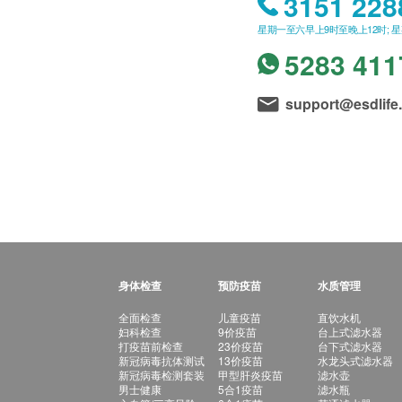
3151 228
星期一至六早上9时至晚上12时; 
5283 411
support@esdlife
身体检查
预防疫苗
水质管理
全面检查
儿童疫苗
直饮水机
妇科检查
9价疫苗
台上式滤水器
打疫苗前检查
23价疫苗
台下式滤水器
新冠病毒抗体测试
13价疫苗
水龙头式滤水器
新冠病毒检测套装
甲型肝炎疫苗
滤水壶
男士健康
5合1疫苗
滤水瓶