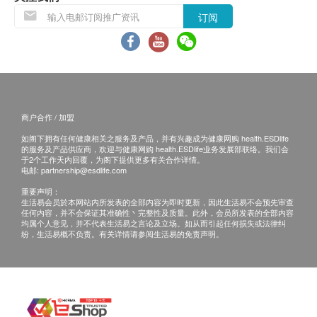
订阅
商户合作 / 加盟
如阁下拥有任何健康相关之服务及产品，并有兴趣成为健康网购 health.ESDlife
的服务及产品供应商，欢迎与健康网购 health.ESDlife业务发展部联络。我们会
于2个工作天内回覆，为阁下提供更多有关合作详情。
电邮:
partnership@esdlife.com
重要声明：
生活易会员於本网站内所发表的全部内容为即时更新，因此生活易不会预先审查
任何内容，并不会保证其准确性丶完整性及质量。此外，会员所发表的全部内容
均属个人意见，并不代表生活易之言论及立场。如从而引起任何损失或法律纠
纷，生活易概不负责。有关详情请参阅生活易的免责声明。