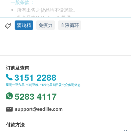
一般条款 ：
成分完全释放！
所有出售之货品均不设退款。
精粹上等老母鸡深层精华，以天然复方，搭配特级
此产品由O My Family提供。
干姜慢工细熬
图片已获O My Family授权使用；图片只供参考。
滴鸡精
免疫力
血液循环
丰富慨姜辣素，帮助促进血液循环、女士调理、增
如有任何争议，O My Family及健康网购
强免疫力慨最佳选择！
<health.ESDdlife>保留最终决议权。
当然选择营养较完整的老协珍熬鸡精！
送贷条款：
服用方法
购买老协珍及农纯乡产品总额满HK$300，即可享
电锅加热
订购及查询
本地免费送货服务。 账单总额未满HK$300需附加
3151 2288
HK$60运费。
星期一至六早上9时至晚上12时; 星期日及公众假期休息
我们将于确定订单后3-5个工作天内安排发货。
隔水加热
5283 4117
不排除运送时间会因节日而有所影响。 当八号烈
风讯号悬挂或黑色暴雨警告生效时，送货服务时间
将会延迟。
support@esdlife.com
所有订单须视乎相关货品的供应情况再作最后确
认。 倘若供应商O My Family未能提供任何订单上
付款方法
成份