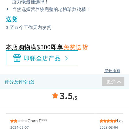
疫力慨最佳选择！
当然选择营养较完整的老协珍熬鸡精！
送货
3 至 5 个工作天内发货
本店购物满$300即享
免费送货
即睇全店产品
展开所有
更少
评分及评论 (2)
3.5
/5
Chan E***
Lewis
2024-05-07
2023-03-04