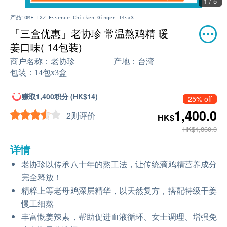
1 / 5
产品:
OMF_LXZ_Essence_Chicken_Ginger_14sx3
「三盒优惠」老协珍 常温熬鸡精 暖
姜口味( 14包装)
商户名称：
老协珍
产地：
台湾
包装：
14包x3盒
赚取1,400积分 (HK$14)
25% off
1,400.0
2则评价
HK$
HK$1,860.0
详情
老协珍以传承八十年的熬工法，让传统滴鸡精营养成分
完全释放！
精粹上等老母鸡深层精华，以天然复方，搭配特级干姜
慢工细熬
丰富慨姜辣素，帮助促进血液循环、女士调理、增强免