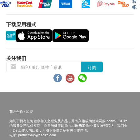
的货品，供应商O My Family有权拒绝接受该订
转
老母鸡、猪肉、干姜
帐
单，并且会于送货前透过电话或电邮通知顾客再作
安排。
注意事项
下载应用程式
孕妇、痛风、高血压及肾脏病患饮用前请先咨询医
保用条款 ：
师。
货品质量保证，于顾客收到产品当日起计，使用期
二岁以下幼儿因肾脏发育未完全，不建议饮用。
应最少有9个月或以上。
本公司通过ISO 22000与HACCP国际品质认证。
关注我们
退换条款：
订阅
当顾客收取已订购之货品时，有责任检查货品是否
有损毁情况，一经确认签收，恕不接受退换。
如有其他损坏或遗漏查询，顾客必须保留有效收据
正本，并于送货后3个工作天内按下列方式联络 O
My Family 客户服务部跟进 (Whatsapp查询 ：
商户合作 / 加盟
5913 1675)
如阁下拥有任何健康相关之服务及产品，并有兴趣成为健康网购 health.ESDlife
的服务及产品供应商，欢迎与健康网购 health.ESDlife业务发展部联络。我们会
于2个工作天内回覆，为阁下提供更多有关合作详情。
电邮:
partnership@esdlife.com