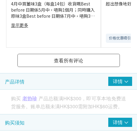
4月中買薑味3盒（每盒14包）收貨嘅Best
超出想像地好，
before 日期係5月中，唔夠1個月；同時購入
原味3盒Best before 日期係7月中，唔夠3個
月。平但貨期短
显示更多
价格优惠吸引
查看所有评论
详情
产品详情
购买
老协珍
产品总额满HK$300，即可享本地免费送
货服务。账单总额未满HK$300需附加HK$60运费。
详情
购买须知
功效
老协珍以传承八十年的熬工法，让传统滴鸡精营养