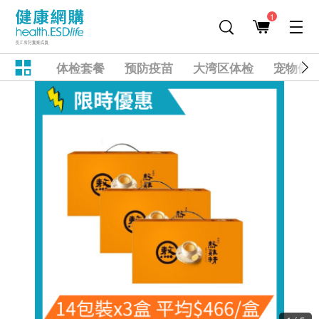
1
体检套餐
预防疫苗
大湾区体检
宠物健