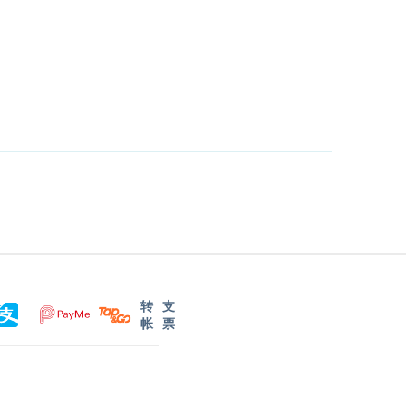
转
支
帐
票