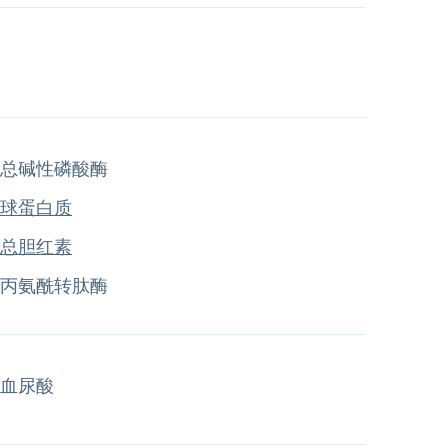
总碱性磷酸酶
球蛋白质
总胆红素
丙氨酰转肽酶
血尿酸