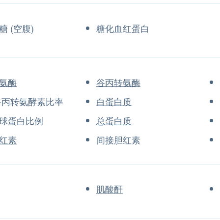
 (空腹)
糖化血红蛋白
氨酶
谷丙转氨酶
谷丙转氨酵素比率
白蛋白质
球蛋白比例
总蛋白质
红素
间接胆红素
肌酸酐