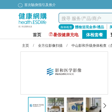
首次驗身指引及推介
體檢送現金券/禮品
身体检查
首页
暑假健康充电
体检套餐
主页
/
全方位影像扫描
/
中山影和升级身体检查（