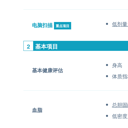
低剂量
电脑扫描
重点项目
2
基本项目
身高
基本健康评估
体质指
总胆固
血脂
低密度