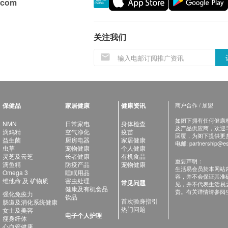
.com
关注我们
保健品
家居健康
健康资讯
商户合作 / 加盟
如阁下拥有任何健康相关
NMN
日常家电
身体检查
及产品供应商，欢迎与健
滴鸡精
空气净化
疫苗
回覆，为阁下提供更
益生菌
厨房电器
家居健康
电邮:
partnership@es
虫草
宠物健康
个人健康
灵芝及云芝
长者健康
有机食品
重要声明：
滴鱼精
防疫产品
宠物健康
生活易会员於本网站
Omega 3
睡眠用品
容，并不会保证其准
维他命 及 矿物质
害虫处理
常见问题
见，并不代表生活易
健康及有机食品
责。有关详情请参阅
强化免疫力
饮品
首次验身指引
肠道及消化系统健康
热门问题
女士及美容
电子个人护理
瘦身纤体
心血管健康