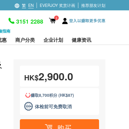
繁
EN
EVERJOY 奖赏计画
推荐朋友计划
1
3151 2288
登入以赚取更多优惠
檢指南
优惠
商户分类
企业计划
健康资讯
及
2,900.0
HK$
赚取8,700积分 (HK$87)
体检前可免费取消
购买