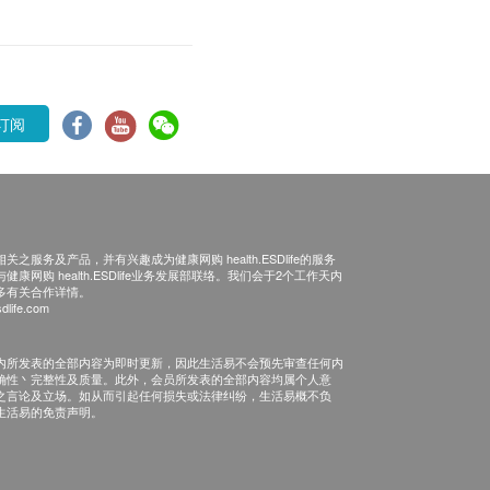
订阅
之服务及产品，并有兴趣成为健康网购 health.ESDlife的服务
康网购 health.ESDlife业务发展部联络。我们会于2个工作天内
多有关合作详情。
dlife.com
内所发表的全部内容为即时更新，因此生活易不会预先审查任何内
确性丶完整性及质量。此外，会员所发表的全部内容均属个人意
之言论及立场。如从而引起任何损失或法律纠纷，生活易概不负
生活易的免责声明。