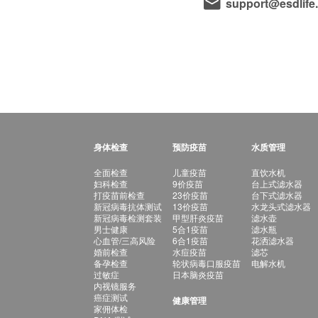
support@esdlife
身体检查
预防疫苗
水质管理
全面检查
儿童疫苗
直饮水机
妇科检查
9价疫苗
台上式滤水器
打疫苗前检查
23价疫苗
台下式滤水器
新冠病毒抗体测试
13价疫苗
水龙头式滤水器
新冠病毒检测套装
甲型肝炎疫苗
滤水壶
男士健康
5合1疫苗
滤水瓶
心血管/三高风险
6合1疫苗
花洒滤水器
婚前检查
水痘疫苗
滤芯
备孕检查
轮状病毒口服疫苗
电解水机
过敏症
日本脑炎疫苗
内视镜服务
癌症测试
健康管理
家佣体检