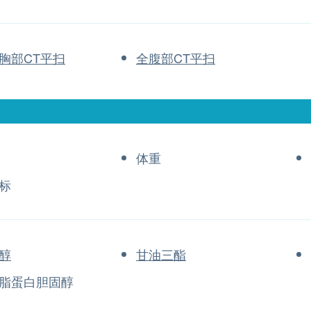
胸部CT平扫
全腹部CT平扫
体重
标
醇
甘油三酯
脂蛋白胆固醇