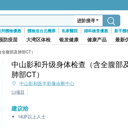
进阶搜寻
美邦體檢優惠
體檢送台北機票
私家醫院
婦科檢查優惠
新手體
预防疫苗
大湾区体检
银发健康
健康产品
最新
含全腹部及肺部CT）
中山影和升级身体检查（含全腹部
肺部CT）
中山影和医学影像诊断中心
53项目
建议给
18岁以上人士