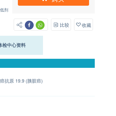
T低剂
比较
收藏
体检中心资料
癌抗原 19.9 (胰脏癌)