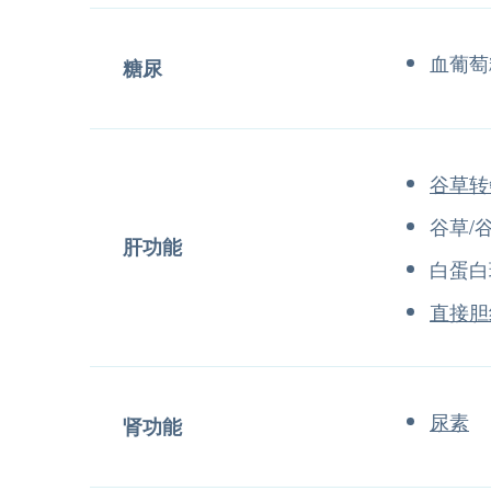
血葡萄糖
糖尿
谷草转
谷草/
肝功能
白蛋白
直接胆
尿素
肾功能