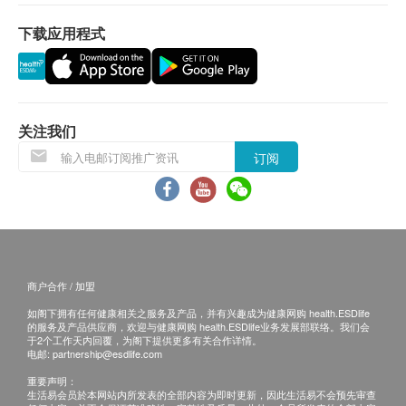
低剂量胸部CT平扫
2. 预留邮寄地址，医疗中心会在报告完成后邮寄，
邮费到付（可送到港澳地区）。
下载应用程式
磁力共振
重点项目
体检报告完成后可预约医生讲解报告，客户可选择
颅脑血管造影MRA（3DTOF+3DMX黑血高分辨）
以下渠道：
颅脑MR平扫
1. 电话讲解：需至少提前3个工作日预约具体时间
（微信/WhatsApp：+852 92974697），医生会按
关注我们
心脑血管检查
重点项目
预约时间主动联络客户
订阅
2. 当面讲解：需至少提前3个工作日预约具体时间
超敏感丙种反应蛋白
同型半胱氨酸
（微信/WhatsApp：+852 92974697），体检客户
脂蛋白a
在约定时间到医疗中心听医生当面讲解。医疗中心
肌酸激酶
地址为：中山市火炬开发区中山六路88号火炬大数
据中心3栋1-3层
商户合作 / 加盟
2
基本项目
三、免责声明
如阁下拥有任何健康相关之服务及产品，并有兴趣成为健康网购 health.ESDlife
的服务及产品供应商，欢迎与健康网购 health.ESDlife业务发展部联络。我们会
基本健康评估
如有争议，健康网购health.ESDlife及医疗中心保留最
于2个工作天内回覆，为阁下提供更多有关合作详情。
电邮:
partnership@esdlife.com
后决定权。
身高
重要声明：
1. 所有健康检查/服务并非作为医务诊断或治疗用途。
生活易会员於本网站内所发表的全部内容为即时更新，因此生活易不会预先审查
体重