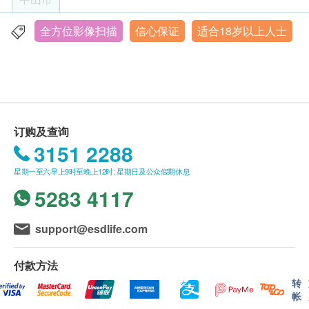
名、出生年月日、手机号及健康网购
甲种胎蛋白 (肝癌)
health.ESDlife订购成功之电邮。
全方位影像扫描
信心保证
适合18岁以上人士
中山市火炬开发区中山六路88号火炬大数据中心3栋1-3层
癌胚抗原 (肠癌)
订单如需改期，请至少提前3个工作日联络医疗中
癌抗原 19.9 (胰脏癌)
星期一至日︰8:00a.m. – 5:00p.m.
心（微信/WhatsApp：+852 92974697）。
血清铁蛋白
身体检查计划有效期为3个月，客户必须于3个月内
总前列腺癌抗原 (只限男士)
（由确认付款日期起计）接受有关检查，逾期作
游离前列腺癌抗原 (只限男士)
废。
癌抗原 125 (卵巢) - 只限女士
订购及查询
体检时, 如果遇到医生不会说广东话的情况，医疗
癌抗原 15.3 (乳房) - 只限女士
3151 2288
中心可安排医护人员陪同提供翻译服务。
心脏检查
如果商户页面与体检计划页面的繁体中文、简体中
重点项目
星期一至六早上9时至晚上12时; 星期日及公众假期休息
文、英文三个版本有任何抵触或不相符之处，应以
5283 4117
十二导联心电图
简体中文版本为准。
心脑血管疾病
二、体检报告领取和讲解
support@esdlife.com
重点项目
体检报告会在体检后10个工作日内完成，客户可选
动脉粥样硬化
择以下途径查看体检报告：
付款方法
1. 体检报告完成后，医疗中心会发送提醒讯息提醒
电脑扫描
转
重点项目
帐
客户查看报告。