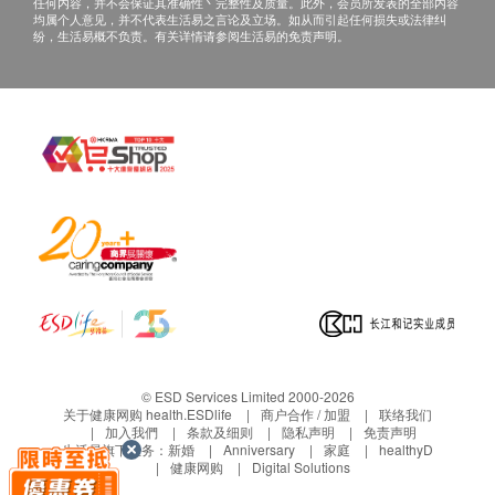
当阁下身体健康出现任何疾病征兆时，应立即咨询有
任何内容，并不会保证其准确性丶完整性及质量。此外，会员所发表的全部内容
血压
均属个人意见，并不代表生活易之言论及立场。如从而引起任何损失或法律纠
认可资格的医生，作出诊断及治疗。
纷，生活易概不负责。有关详情请参阅生活易的免责声明。
体质指标
2. 本服务/产品由商户提供。生活易【健康网购
血脂
health.ESDlife】并没有经营或提供本服务/产品。有
关此服务/产品的错漏或延误，或因使用此服务/产品而
总胆固醇
引致的损失、损害、受伤或法律诉讼，健康网购
甘油三酯
health.ESDlife概不负责。一切有关的索偿或查询，须
高密度脂蛋白胆固醇
向提供服务之体检中心或商户提出。
低密度脂蛋白胆固醇
糖尿
血葡萄糖 (空腹)
糖化血红蛋白
肝功能
© ESD Services Limited 2000-2026
关于健康网购 health.ESDlife
商户合作 / 加盟
联络我们
谷草转氨酶
加入我們
条款及细则
隐私声明
免责声明
生活易旗下业务：
新婚
Anniversary
家庭
healthyD
谷丙转氨酶
健康网购
Digital Solutions
总碱性磷酸酶