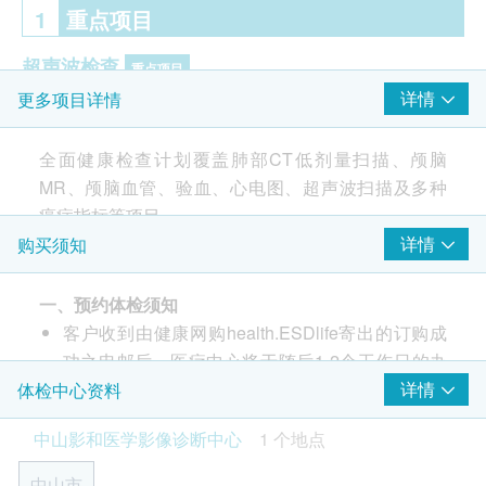
1
重点项目
超声波检查
重点项目
详情
更多项目详情
甲状腺超声波
颈部淋巴结超声波
全面健康检查计划覆盖肺部CT低剂量扫描、颅脑
B超檢查-肝
MR、颅脑血管、验血、心电图、超声波扫描及多种
胆脏超声波
癌症指标等项目
脾脏超声波
详情
购买须知
胰脏超声波
乳腺（双侧）超声波 - 只限女士
盆腔 (子宫, 卵巢及膀胱) 超声波 - 只限女士
一、预约体检须知
客户收到由健康网购health.ESDlife寄出的订购成
泌尿系统（双肾、输尿管、膀胱、前列腺）超声波- 只
功之电邮后，医疗中心将于随后1-2个工作日的办
限男士
公时间内，致电客户预约身体检查的时间及地点。
详情
体检中心资料
颈动脉超声波
客户亦可至少提前3个工作日联络医疗中心进行预
心脏超声波
中山影和医学影像诊断中心
1 个地点
约（微信/WhatsApp：+852 92974697）。
癌症指标
客户至现场后，医疗中心工作人员会核对客户的姓
重点项目
中山市