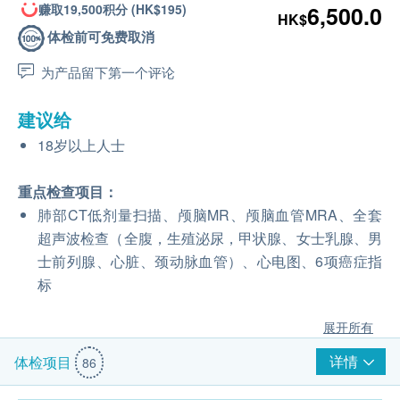
赚取19,500积分 (HK$195)
6,500.0
HK$
体检前可免费取消
为产品留下第一个评论
建议给
18岁以上人士
重点检查项目：
肺部CT低剂量扫描、颅脑MR、颅脑血管MRA、全套
超声波检查（全腹，生殖泌尿，甲状腺、女士乳腺、男
士前列腺、心脏、颈动脉血管）、心电图、6项癌症指
标
展开所有
详情
体检项目
86