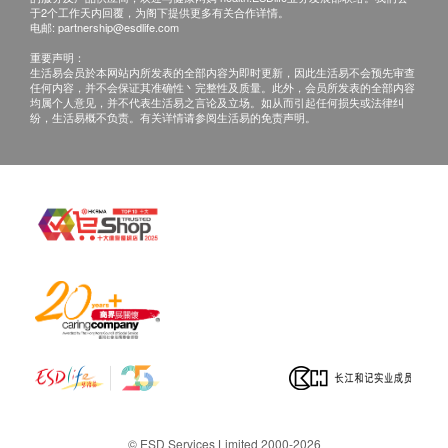
产品而引致的损失、损害、受伤或法律诉讼，健康
于2个工作天内回覆，为阁下提供更多有关合作详情。
血小板
电邮:
partnership@esdlife.com
网购health.ESDlife概不负责。一切有关的索偿或
白血球五项分类
重要声明：
查询，须向提供服务之体检中心或商户提出。
血色素
生活易会员於本网站内所发表的全部内容为即时更新，因此生活易不会预先审查
任何内容，并不会保证其准确性丶完整性及质量。此外，会员所发表的全部内容
红血球平均红蛋白量
均属个人意见，并不代表生活易之言论及立场。如从而引起任何损失或法律纠
红血球平均血红素浓度
纷，生活易概不负责。有关详情请参阅生活易的免责声明。
泌尿情况
小便胆红素定性
小便颜色
小便酸碱度
小便比重
血红蛋白定性
小便蛋白定量
小便红细胞
小便尿胆原定性
小便白细胞
小便葡萄糖
© ESD Services Limited 2000-2026