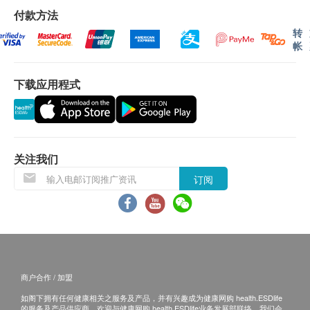
白蛋白
付款方法
谷丙转氨酶
备注
转
谷草转氨酶
帐
讲解医疗服务: 电话或会面只提供一次服务
总胆红素
客户若体检后3个月内不提取报告，所有报告一律
球蛋白
下载应用程式
作销毁处理及不会存底，额外索取报告复印需付行
碱性磷酸酶
政费(另议)。
总蛋白质
客人需自行承担邮寄报告之风险。
丙种谷氨基转移酵素
如有争议，健康网购health.ESDlife 及 香港骏检
肾功能
保留最后决定权。
关注我们
肌酸肝
订阅
免责声明：
肾小球过滤率
所有健康检查/服务并非作为医务诊断或治疗用
血液检查
途。当阁下身体健康出现任何疾病征兆时，应立即
咨询有认可资格的医生，作出诊断及治疗。
红血球计数
本服务/产品由商户提供。生活易【健康网购
白血球
商户合作 / 加盟
health.ESDlife】并没有经营或提供本服务/产品。
紅血球平均體積
如阁下拥有任何健康相关之服务及产品，并有兴趣成为健康网购 health.ESDlife
有关此服务/产品的错漏或延误，或因使用此服务/
红血球沉降率
的服务及产品供应商，欢迎与健康网购 health.ESDlife业务发展部联络。我们会