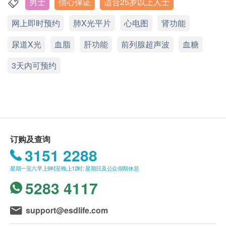
男士
信心保证
适合25岁以上人士
血压
香港中环皇后大道中99号中环中心42楼4203室
身高
网上即时预约
星期一至五︰9:00a.m. – 6:00p.m.
肺X光平片
心电图
肾功能
有效期
脉搏率
星期六：9:00a.m. – 1:00p.m.
本身体检查计划有效期为6个月，客户必须于6个月内
体重
尿道X光
星期日及公众假期︰休息
血脂
肝功能
前列腺超声波
血糖
(由确认付款日期起计)接受有关检查，逾期作废。
血脂
3天内可预约
报告 (疫苗计划除外)
总胆固醇
进行健康检查后，一般情况下，需大概7 - 14 个工作
高密度胆固醇
天跟进检查报告， 工作天不包括星期六、日及公众假
低密度胆固醇
期。轮侯报告讲解时间会因应不同情况(如个别化验项
总及高密度胆固醇比例
目所需时间或客人指明特定时段)而有所延长。
甘油三酯
订购及查询
3151 2288
糖尿
A. 本地及海外客户:
星期一至六早上9时至晚上12时; 星期日及公众假期休息
(1) 亲身领取：直接前往中环专科体检中心领取 及 听
空腹血糖
5283 4117
取医生讲解报告
肝功能
自取报告时间 :
support@esdlife.com
白蛋白球蛋白比例
星期一至五-上午 9am - 6pm