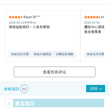
Kwan N***
Lin S*
2026-05-21
中环中心
2024-03-09
環境設施很好，人員有禮貌
體檢中心環境整
度友善專業
体检地点方便
体检环境舒适​
讲解报告清晰​
体检地点方便
查看所有评论
详情
体检项目
52
1
重点项目