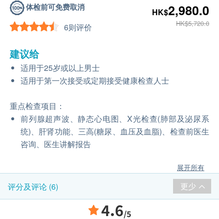
体检前可免费取消
2,980.0
HK$
HK$5,720.0
6则评价
建议给
适用于25岁或以上男士
适用于第一次接受或定期接受健康检查人士
重点检查项目：
前列腺超声波、静态心电图、X光检查(肺部及泌尿系
统)、肝肾功能、三高(糖尿、血压及血脂)、检查前医生
咨询、医生讲解报告
展开所有
更少
评分及评论 (6)
4.6
/5