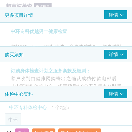
超声波检查
重点项目
详情
更多项目详情
前列腺超声波- 只限男士
心脏检查
中环专科优越男士健康检查
重点项目
静态心电图
包括2项x-ray、1项超声波、身体体质指标、红血球型
肺功能
态、心脏检查、血管健康评估、血液检查、血脂、血
详情
购买须知
重点项目
糖、肝功能、肾功能、泌尿情况、痛风。
肺部X光
订购身体检查计划之服务条款及细则：
年纪大先要做身体检查？近年不少严重疾病有年轻化
泌尿情况
客户收到由健康网购寄出之确认成功付款电邮后，
重点项目
趋势，加上都市人生活忙碌，不少打工仔因而忽视个
「中环专科体检中心」将于随后1-2个工作天办公时间
泌尿系统 X光检查
人健康，待身体响起警号便为时已晚。所以及早发现
内，致电客户预约身体检查的时间及地点。客户亦可
详情
体检中心资料
疾病尤其重要，而定期进行身体检查便是最简单直接
致电查询或在订单确认后一个工作天致电该中心预约
中环专科体检中心
1 个地点
的方法。
2
基本项目
(电话/ Whatsapp：+852 5543 0000)。
中环
基本健康评估
年龄
身体检查计划只适用于18岁或以上之人士。