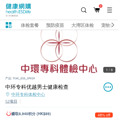
1
体检套餐
预防疫苗
大湾区体检
宠物健
1 / 6
产品:
TCHC_ESD_SP01M
中环专科优越男士健康检查
中环专科体检中心
52项目
赚取8,940积分 (HK$89)
48% off