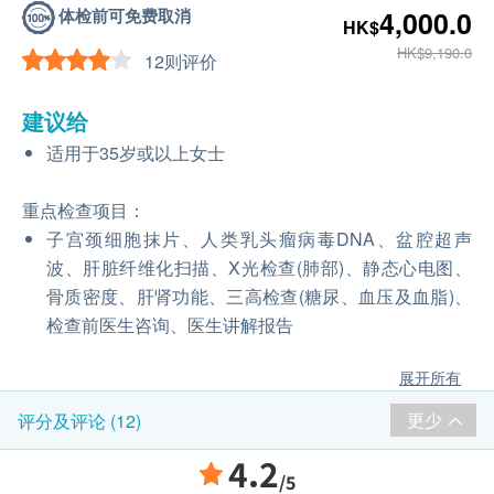
体检前可免费取消
4,000.0
HK$
HK$9,190.0
12则评价
建议给
适用于35岁或以上女士
重点检查项目：
子宫颈细胞抹片、人类乳头瘤病毒DNA、盆腔超声
波、肝脏纤维化扫描、X光检查(肺部)、静态心电图、
骨质密度、肝肾功能、三高检查(糖尿、血压及血脂)、
检查前医生咨询、医生讲解报告
展开所有
更少
评分及评论 (12)
4.2
/5