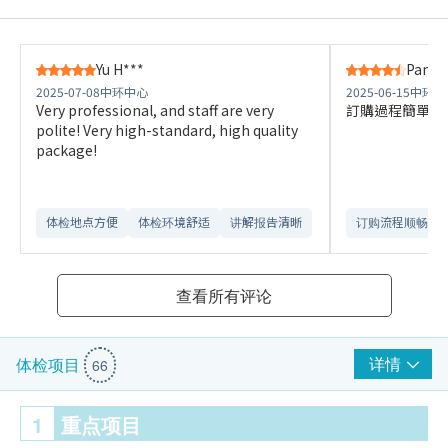
Yu H***
Pang 
2025-07-08
中环中心
2025-06-15
中环中
Very professional, and staff are very
訂購過程簡單快
polite! Very high-standard, high quality
package!
体检地点方便
体检环境舒适​
讲解报告清晰​
订购流程顺畅
查看所有评论
详情
体检项目
66
1
重点项目