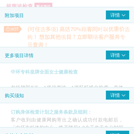
超声波检查
重点项目
详情
附加项目
盆腔超声波-只限女士
(可任选多项) 高达70%顾客同时以优惠价选
子宫颈病变测试 (只限女士)
重点项目
购！
想加其他项目？立即联络客户服务专
柏氏子宫颈细胞检查
员查询！
人类乳头瘤病毒24型DNA基因分型
甲状腺功能检查组合
详情
更多项目详情
项目包括：甲状腺素、促甲状腺激素、
三碘甲状腺素
心脏检查
重点项目
5% off
中环专科皇牌全面女士健康检查
1,070.0
静态心电图
HK$
HK$1,130
肺功能
包括肺部X光、1项超声波、1项肝纤维化检查、身体
重点项目
甲状腺超声波
体质指标、红血球型态、心脏检查、血管健康评估、
详情
购买须知
5% off
肺部X光
血液检查、血脂、血糖、血糖、肝功能、肾功能、泌
1,710.0
HK$
HK$1,800
尿情况、痛风、人类乳头瘤病毒、子宫颈细胞抹片、
影像诊断检查
订购身体检查计划之服务条款及细则：
重点项目
骨质密度。
地中海贫血检查
客户收到由健康网购寄出之确认成功付款电邮后，
肝纤维化扫描
5% off
「中环专科体检中心」将于随后1-2个工作天办公时间
1,191.0
定期检查身体，除了能增强个人健康意识、令长期病