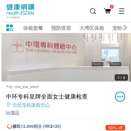
1
体检套餐
预防疫苗
大湾区体检
宠物健
2 / 6
产品:
TCHC_ESD_SP02F
中环专科皇牌全面女士健康检查
中环专科体检中心
66项目
赚取12,000积分 (HK$120)
56% off