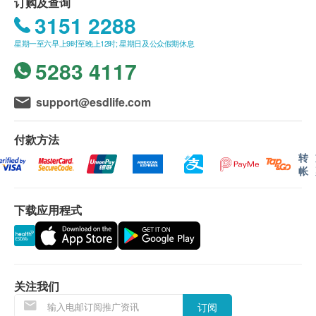
订购及查询
总及高密度胆固醇比例
球首创无创性的肝脏检验方法，用以评估病人肝脏硬
(1) 亲身领取：直接前往中环专科体检中心领取 及 听
3151 2288
甘油三酯
乳房超声波
度。适合患有乙型或丙肝的病患者作定期病情监察之
取医生讲解报告
星期一至六早上9时至晚上12时; 星期日及公众假期休息
5% off
糖尿
用。
1,900.0
5283 4117
HK$
HK$2,000
自取报告时间 :
空腹血糖
检验需注意什么？
星期一至五-上午 9am - 6pm
骨骼功能组合
support@esdlife.com
这是一个快速及无痛的检验过程，需时大约10至15分
肝功能
项目包括：钙、磷、碱性磷酸酶
钟，个别人士或因肝脏位置或肋间阔窄而稍有不同。
备注
4% off
白蛋白球蛋白比例
付款方法
但怀孕女则不建议进行是项检测。
讲解医疗服务: 电话或会面只提供一次服务
650.0
HK$
HK$680
白蛋白
转
客户若体检后3个月内不提取报告，所有报告一律
谷丙转氨酶
帐
VCTETM肝硬度
作销毁处理及不会存底，额外索取报告复印需付行
雌二醇
谷草转氨酶
肝脏检测评估：肝脏硬度+ 肝脂肪含量
政费(另议)。
5% off
总胆红素
下载应用程式
GPA肝脏脂肪含量
1,030.0
客人需自行承担邮寄报告之风险。
HK$
HK$1,080
球蛋白
如有争议，健康网购health.ESDlife 及 香港骏检
碱性磷酸酶
检查前需空腹最少3小时，但可饮用清水。
德国麻疹IgG抗体
保留最后决定权。
总蛋白质
5% off
丙种谷氨基转移酵素
关注我们
740.0
除了肝脏硬度外，扫描检验还能看到什么呢？
HK$
免责声明：
HK$780
肾功能
它既能检测到肝脏纤维化也能量度脂肪肝的程度，
订阅
所有健康检查/服务并非作为医务诊断或治疗用