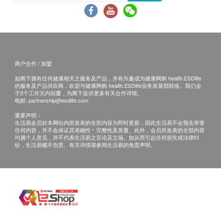
颈动脉超声波
Fibroscan采用受控衰减参数技术CPA评估肝脏脂肪含
途。当阁下身体健康出现任何疾病征兆时，应立即
肌酸肝
5% off
量。报告已数字显示，较为客观及容易作日后比较。
咨询有认可资格的医生，作出诊断及治疗。
肾小球过滤率
1,810.0
HK$
HK$1,900
本服务/产品由商户提供。生活易【健康网购
血液检查
肝脏扫描的检查程序
health.ESDlife】并没有经营或提供本服务/产品。
幽门螺旋菌吹气测试
受检者面平躺在床上，已正常的呼吸将右手举起放于
有关此服务/产品的错漏或延误，或因使用此服务/
商户合作 / 加盟
红血球计数
5% off
头上的位置，检测探讨会在右上腹的肋骨间进行测
产品而引致的损失、损害、受伤或法律诉讼，健康
白血球
1,520.0
如阁下拥有任何健康相关之服务及产品，并有兴趣成为健康网购 health.ESDlife
HK$
HK$1,600
试，在表皮产生震荡进入肝脏，利用震荡的传送速度
网购health.ESDlife概不负责。一切有关的索偿或
的服务及产品供应商，欢迎与健康网购 health.ESDlife业务发展部联络。我们会
紅血球平均體積
于2个工作天内回覆，为阁下提供更多有关合作详情。
来计算肝脏的硬度，而脂肪含量就是量度超声波讯号
查询，须向提供服务之体检中心或商户提出。
电邮:
partnership@esdlife.com
血红蛋白
催奶素
的衰减！
红血球体积分布
重要声明：
4% off
生活易会员於本网站内所发表的全部内容为即时更新，因此生活易不会预先审查
平均血红蛋白浓度
860.0
HK$
任何内容，并不会保证其准确性丶完整性及质量。此外，会员所发表的全部内容
HK$900
均属个人意见，并不代表生活易之言论及立场。如从而引起任何损失或法律纠
血小板
纷，生活易概不负责。有关详情请参阅生活易的免责声明。
平均血红蛋白
上腹部超声波(肝脏、胆囊、总胆管、肝内胆管、肝门静脉、
脾脏)
嗜碱性粒细胞
5% off
嗜酸性粒细胞
2,950.0
HK$
嗜酸性白血球百份比
HK$3,100
淋巴细胞
孕酮(黄体素)
淋巴球百份比