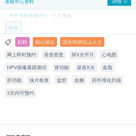
HK$
内，致电客户预约身体检查的时间及地点。客户亦可
详情
体检中心资料
骨质密度
HK$1,250
重点项目
病情及早发现、得以控制外；更能够从中及早发现疾
致电查询或在订单确认后一个工作天致电该中心预约
骨质密度检查(腰椎及股骨)
中环专科体检中心
血型 & 恒河猴因子
1 个地点
病先兆，大大减低因治疗延误而引致的问题，如庞大
(电话/ Whatsapp：+852 5543 0000)。
4% off
的医疗开支及风险等。
中环
640.0
HK$
HK$670
2
年龄
基本项目
肝纤维化扫描
身体检查计划只适用于18岁或以上之人士。
妇科
信心保证
适合35岁以上人士
香港中环皇后大道中99号中环中心42楼4203室
卵泡刺激素
基本健康评估
全面
5% off
网上即时预约
星期一至五︰9:00a.m. – 6:00p.m.
骨质密度
肺X光平片
心电图
非入侵
有效期
血压
840.0
星期六：9:00a.m. – 1:00p.m.
HK$
HK$880
无辐射
本身体检查计划有效期为6个月，客户必须于6个月内
身高
HPV病毒基因测试
星期日及公众假期︰休息
肾功能
尿道X光
血脂
无痛
(由确认付款日期起计)接受有关检查，逾期作废。
脉搏率
抗穆勒氏管荷尔蒙
安全
肝功能
抹片检查
盆腔
血糖
肝纤维化扫描
体重
5% off
报告 (疫苗计划除外)
医生检查及咨询
1,680.0
HK$
3天内可预约
HK$1,770
全港最多人采用的肝脏量化检查仪
进行健康检查后，一般情况下，需大概7 - 14 个工作
血脂
美国FDA认可的无创肝脏检测同时间做到脂肪肝及肝
天跟进检查报告， 工作天不包括星期六、日及公众假
肝炎伸延检查
纤维化
期。轮侯报告讲解时间会因应不同情况(如个别化验项
项目包括：甲型肝炎抗体、乙型肝炎e抗原、乙型肝炎表面抗
总胆固醇
体
目所需时间或客人指明特定时段)而有所延长。
高密度胆固醇
5% off
肝脏纤维化扫描是检测什么？
低密度胆固醇
950.0
HK$
肝脏纤维化扫描是采用瞬时弹性图片VCTETM，是全
HK$1,000
A. 本地及海外客户: