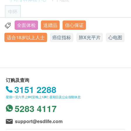
(电话/ Whatsapp：+852 5543 0000)。
静态心电图
5% off
中环
1,710.0
HK$
肺功能
HK$1,800
年龄
重点项目
身体检查计划只适用于18岁或以上之人士。
全面体检
送赠品
信心保证
香港中环皇后大道中99号中环中心42楼4203室
胸肺X光
肝炎伸延检查
项目包括：甲型肝炎抗体、乙型肝炎e抗原、乙型肝炎表面抗
适合18岁以上人士
星期一至五︰9:00a.m. – 6:00p.m.
癌症指标
肺X光平片
心电图
有效期
体
星期六：9:00a.m. – 1:00p.m.
3
基本项目
本身体检查计划有效期为6个月，客户必须于6个月内
5% off
星期日及公众假期︰休息
950.0
(由确认付款日期起计)接受有关检查，逾期作废。
HK$
HK$1,000
基本健康评估
乳房超声波
报告 (疫苗计划除外)
医生检查及咨询
5% off
进行健康检查后，一般情况下，需大概7 - 14 个工作
血压
订购及查询
1,900.0
HK$
天跟进检查报告， 工作天不包括星期六、日及公众假
体质指标
HK$2,000
3151 2288
期。轮侯报告讲解时间会因应不同情况(如个别化验项
身高
星期一至六早上9时至晚上12时; 星期日及公众假期休息
前列腺超声波
脉搏率
目所需时间或客人指明特定时段)而有所延长。
5283 4117
5% off
体重
1,710.0
HK$
HK$1,800
A. 本地及海外客户:
血脂
support@esdlife.com
(1) 亲身领取：直接前往中环专科体检中心领取 及 听
柏氏子宫颈液基薄片检查
取医生讲解报告
总胆固醇