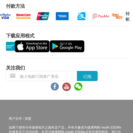
只限曾有性行为之女士
付款方法
高密度胆固醇
5% off
转
自取报告时间 :
甘油三酯
1,120.0
HK$
HK$1,180
帐
总胆固醇及高密度胆固醇比率
星期一至五-上午 9am - 6pm
低密度胆固醇
盆腔超声波
下载应用程式
备注
5% off
糖尿
讲解医疗服务: 电话或会面只提供一次服务
1,710.0
HK$
HK$1,800
客户若体检后3个月内不提取报告，所有报告一律
空腹血糖
作销毁处理及不会存底，额外索取报告复印需付行
糖化血色素
颈动脉超声波
关注我们
政费(另议)。
5% off
肝功能
1,810.0
客人需自行承担邮寄报告之风险。
订阅
HK$
HK$1,900
如有争议，健康网购health.ESDlife 及 香港骏检
白蛋白球蛋白比例
幽门螺旋菌吹气测试
保留最后决定权。
白蛋白
5% off
谷丙转氨酶
1,520.0
HK$
免责声明：
HK$1,600
谷草转氨酶
所有健康检查/服务并非作为医务诊断或治疗用
总胆红素
商户合作 / 加盟
球蛋白
途。当阁下身体健康出现任何疾病征兆时，应立即
如阁下拥有任何健康相关之服务及产品，并有兴趣成为健康网购 health.ESDlife
碱性磷酸酶
咨询有认可资格的医生，作出诊断及治疗。
的服务及产品供应商，欢迎与健康网购 health.ESDlife业务发展部联络。我们会