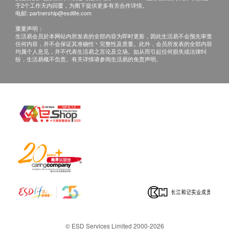
于2个工作天内回覆，为阁下提供更多有关合作详情。
总蛋白质
本服务/产品由商户提供。生活易【健康网购
电邮:
partnership@esdlife.com
丙种谷氨酸转移酵素
health.ESDlife】并没有经营或提供本服务/产品。
重要声明：
有关此服务/产品的错漏或延误，或因使用此服务/
生活易会员於本网站内所发表的全部内容为即时更新，因此生活易不会预先审查
肾功能
任何内容，并不会保证其准确性丶完整性及质量。此外，会员所发表的全部内容
产品而引致的损失、损害、受伤或法律诉讼，健康
均属个人意见，并不代表生活易之言论及立场。如从而引起任何损失或法律纠
纷，生活易概不负责。有关详情请参阅生活易的免责声明。
网购health.ESDlife概不负责。一切有关的索偿或
肌酸酐
氯化物
查询，须向提供服务之体检中心或商户提出。
钠
尿素
钾
甲状腺
游离甲状腺素
血液检查
白血球
红血球计数
血色素
© ESD Services Limited 2000-2026