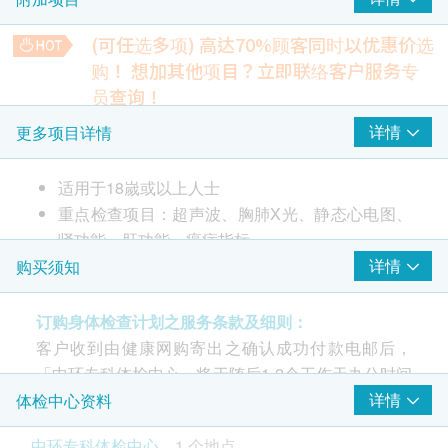
盆腔超声波(女士) / 前列腺超声波(男士)
胰脏超声波
(可任选多项) 高达70%顾客同时以优惠价选
肾脏超声波
购！
想加其他项目？立即联络客户服务专
上腹部超声波(肝脏、胆囊、总胆管、肝内胆管、肝
员查询！
门静脉、脾脏)
人类乳头病毒测试
详情
更多项目详情
5% off
2
重点项目
1,500.0
HK$
HK$1,580
适用于18嵗或以上人士
癌症指标
重点检查项目：超声波、胸肺X光、静态心电图、
重点项目
上腹部超声波(肝脏、胆囊、总胆管、肝内胆管、肝门静脉、
肾功能、肝功能、癌症指标
脾脏)
甲种胎蛋白 (肝癌)
详情
购买须知
5% off
癌胚抗原 (肠癌)
2,950.0
HK$
HK$3,100
前列腺癌抗原
订购身体检查计划之服务条款及细则：
病毒抗体EBV (鼻咽癌)
大便常规
客户收到由健康网购寄出之确认成功付款电邮后，
癌抗原 19.9 (胰脏癌)
5% off
「中环专科体检中心」将于随后1-2个工作天办公时间
癌抗原125 (卵巢癌)
590.0
HK$
内，致电客户预约身体检查的时间及地点。客户亦可
详情
体检中心资料
HK$620
心脏检查
重点项目
致电查询或在订单确认后一个工作天致电该中心预约
中环专科体检中心
甲状腺超声波
1 个地点