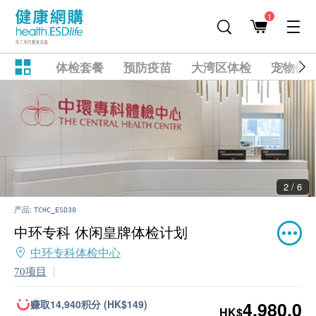
1
体检套餐
预防疫苗
大湾区体检
宠物健
2 / 6
产品:
TCHC_ESD30
中环专科 休闲皇牌体检计划
中环专科体检中心
70项目
赚取14,940积分 (HK$149)
4,980.0
HK$