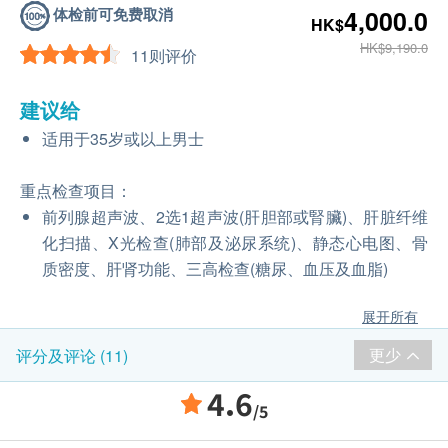
体检前可免费取消
4,000.0
HK$
HK$9,190.0
11则评价
建议给
适用于35岁或以上男士
重点检查项目：
前列腺超声波、2选1超声波(肝胆部或腎臟)、肝脏纤维
化扫描、X光检查(肺部及泌尿系统)、静态心电图、骨
质密度、肝肾功能、三高检查(糖尿、血压及血脂)
展开所有
更少
评分及评论 (11)
4.6
/5