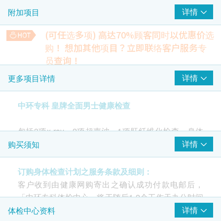
详情
附加项目
肾脏超声波
肝胆部超声波(肝脏、胆囊、总胆管、肝内胆管、肝
(可任选多项) 高达70%顾客同时以优惠价选
门静脉)
购！
想加其他项目？立即联络客户服务专
员查询！
2
重点项目
人类乳头病毒测试
详情
更多项目详情
5% off
超声波检查
重点项目
1,500.0
HK$
HK$1,580
中环专科 皇牌全面男士健康检查
前列腺超声波- 只限男士
上腹部超声波(肝脏、胆囊、总胆管、肝内胆管、肝门静脉、
包括3项x-ray、2项超声波、1项肝纤维化检查、身体
心脏检查
脾脏)
重点项目
体质指标、红血球型态、心脏检查、血管健康评估、
详情
购买须知
5% off
静态心电图
血液检查、血脂、血糖、肝功能、肾功能、泌尿情
2,950.0
HK$
HK$3,100
况、痛风、骨质密度。
订购身体检查计划之服务条款及细则：
肺功能
重点项目
大便常规
客户收到由健康网购寄出之确认成功付款电邮后，
肺部X光
定期检查身体，除了能增强个人健康意识、令长期病
5% off
「中环专科体检中心」将于随后1-2个工作天办公时间
590.0
病情及早发现、得以控制外；更能够从中及早发现疾
HK$
内，致电客户预约身体检查的时间及地点。客户亦可
详情
体检中心资料
HK$620
泌尿情况
重点项目
病先兆，大大减低因治疗延误而引致的问题，如庞大