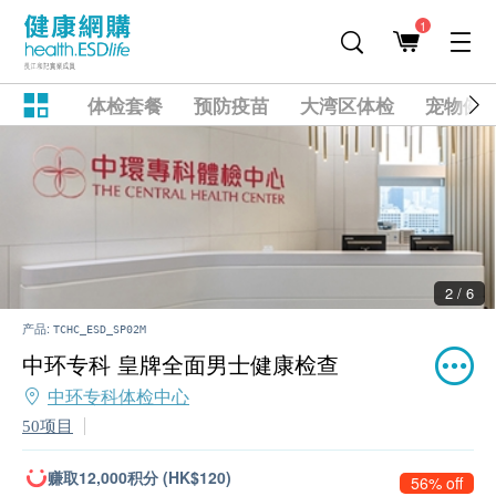
1
体检套餐
预防疫苗
大湾区体检
宠物健
2 / 6
产品:
TCHC_ESD_SP02M
中环专科 皇牌全面男士健康检查
中环专科体检中心
50项目
赚取12,000积分 (HK$120)
56% off