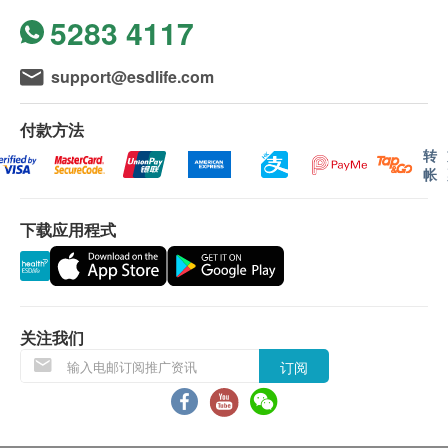
低密度胆固醇
用。
5283 4117
取医生讲解报告
颈动脉超声波
总及高密度胆固醇比例
5% off
甘油三酯
检验需注意什么？
自取报告时间 :
support@esdlife.com
1,810.0
HK$
HK$1,900
这是一个快速及无痛的检验过程，需时大约10至15分
星期一至五-上午 9am - 6pm
糖尿
钟，个别人士或因肝脏位置或肋间阔窄而稍有不同。
付款方法
幽门螺旋菌吹气测试
空腹血糖
但怀孕女则不建议进行是项检测。
备注
转
5% off
帐
讲解医疗服务: 电话或会面只提供一次服务
1,520.0
HK$
肝功能
HK$1,600
VCTETM肝硬度
客户若体检后3个月内不提取报告，所有报告一律
肝脏检测评估：肝脏硬度+ 肝脂肪含量
白蛋白球蛋白比例
下载应用程式
作销毁处理及不会存底，额外索取报告复印需付行
运动心电图
GPA肝脏脂肪含量
白蛋白
政费(另议)。
5% off
谷丙转氨酶
3,140.0
客人需自行承担邮寄报告之风险。
HK$
HK$3,300
谷草转氨酶
检查前需空腹最少3小时，但可饮用清水。
如有争议，健康网购health.ESDlife 及 香港骏检
总胆红素
保留最后决定权。
关注我们
球蛋白
除了肝脏硬度外，扫描检验还能看到什么呢？
订阅
碱性磷酸酶
它既能检测到肝脏纤维化也能量度脂肪肝的程度，
免责声明：
总蛋白质
Fibroscan采用受控衰减参数技术CPA评估肝脏脂肪含
所有健康检查/服务并非作为医务诊断或治疗用
丙种谷氨基转移酵素
量。报告已数字显示，较为客观及容易作日后比较。
途。当阁下身体健康出现任何疾病征兆时，应立即