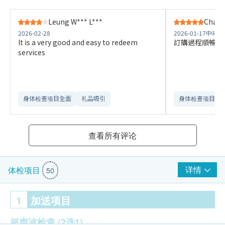
Leung W*** L***
Chau P
2026-02-28
2026-01-17
中环中
It is a very good and easy to redeem
訂購過程順暢，
services
身体检查项目全面
礼品吸引
身体检查项目全
查看所有评论
详情
体检项目
50
1
加送项目
超声波检查
(2选1)