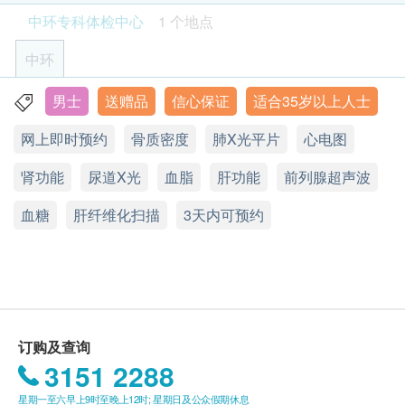
致电查询或在订单确认后一个工作天致电该中心预约
中环专科体检中心
甲状腺超声波
1 个地点
的医疗开支及风险等。
泌尿系统 X光检查
(电话/ Whatsapp：+852 5543 0000)。
5% off
中环
影像诊断检查
1,710.0
重点项目
HK$
肝纤维化扫描
HK$1,800
年龄
全面
身体检查计划只适用于18岁或以上之人士。
肝纤维化扫描
男士
送赠品
信心保证
适合35岁以上人士
香港中环皇后大道中99号中环中心42楼4203室
肝炎伸延检查
非入侵
项目包括：甲型肝炎抗体、乙型肝炎e抗原、乙型肝炎表面抗
网上即时预约
星期一至五︰9:00a.m. – 6:00p.m.
骨质密度
肺X光平片
心电图
无辐射
有效期
体
3
基本项目
星期六：9:00a.m. – 1:00p.m.
无痛
本身体检查计划有效期为6个月，客户必须于6个月内
5% off
肾功能
星期日及公众假期︰休息
尿道X光
血脂
肝功能
前列腺超声波
安全
950.0
(由确认付款日期起计)接受有关检查，逾期作废。
基本健康评估
HK$
HK$1,000
血糖
肝纤维化扫描
3天内可预约
血压
全港最多人采用的肝脏量化检查仪
骨骼功能组合
报告 (疫苗计划除外)
项目包括：钙、磷、碱性磷酸酶
身高
美国FDA认可的无创肝脏检测同时间做到脂肪肝及肝
进行健康检查后，一般情况下，需大概7 - 14 个工作
脉搏率
4% off
纤维化
天跟进检查报告， 工作天不包括星期六、日及公众假
650.0
体重
HK$
HK$680
期。轮侯报告讲解时间会因应不同情况(如个别化验项
肝脏纤维化扫描是检测什么？
目所需时间或客人指明特定时段)而有所延长。
血脂
精液化验
订购及查询
肝脏纤维化扫描是采用瞬时弹性图片VCTETM，是全
3151 2288
5% off
总胆固醇
球首创无创性的肝脏检验方法，用以评估病人肝脏硬
A. 本地及海外客户:
890.0
HK$
HK$940
高密度胆固醇
度。适合患有乙型或丙肝的病患者作定期病情监察之
星期一至六早上9时至晚上12时; 星期日及公众假期休息
(1) 亲身领取：直接前往中环专科体检中心领取 及 听