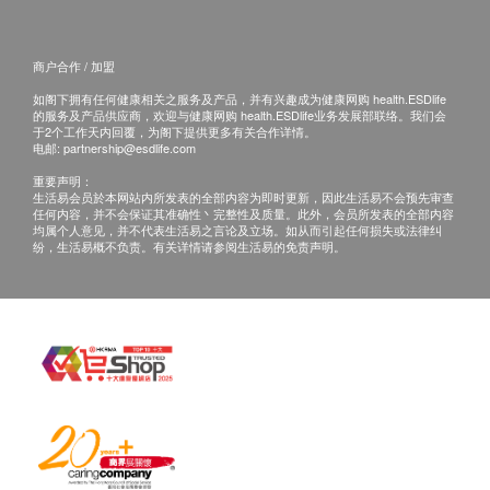
咨询有认可资格的医生，作出诊断及治疗。
肾功能
肝脏扫描的检查程序
本服务/产品由商户提供。生活易【健康网购
肌酸肝
商户合作 / 加盟
受检者面平躺在床上，已正常的呼吸将右手举起放于
health.ESDlife】并没有经营或提供本服务/产品。
肾小球过滤率
头上的位置，检测探讨会在右上腹的肋骨间进行测
如阁下拥有任何健康相关之服务及产品，并有兴趣成为健康网购 health.ESDlife
有关此服务/产品的错漏或延误，或因使用此服务/
的服务及产品供应商，欢迎与健康网购 health.ESDlife业务发展部联络。我们会
试，在表皮产生震荡进入肝脏，利用震荡的传送速度
产品而引致的损失、损害、受伤或法律诉讼，健康
于2个工作天内回覆，为阁下提供更多有关合作详情。
血液检查
电邮:
partnership@esdlife.com
来计算肝脏的硬度，而脂肪含量就是量度超声波讯号
网购health.ESDlife概不负责。一切有关的索偿或
重要声明：
的衰减！
嗜碱性粒细胞
查询，须向提供服务之体检中心或商户提出。
生活易会员於本网站内所发表的全部内容为即时更新，因此生活易不会预先审查
嗜酸性粒细胞
任何内容，并不会保证其准确性丶完整性及质量。此外，会员所发表的全部内容
均属个人意见，并不代表生活易之言论及立场。如从而引起任何损失或法律纠
淋巴细胞
纷，生活易概不负责。有关详情请参阅生活易的免责声明。
单核细胞
红血球计数
红血球分布寛度
白血球
中性白血球
紅血球平均體積
血红蛋白
红血球沉降率
平均血红蛋白浓度