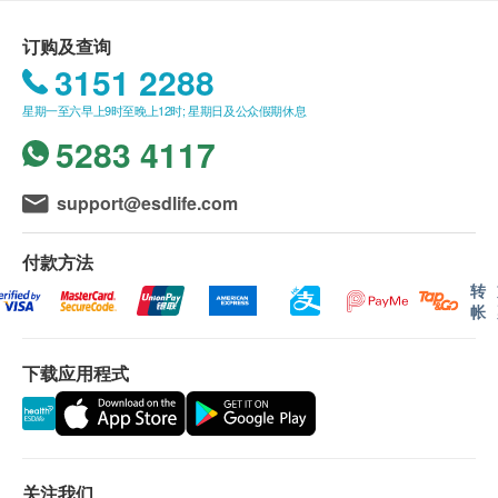
报告 (疫苗计划除外)
进行健康检查后，一般情况下，需大概7 - 14 个工作
完整参考信息(
按此查阅PDF
)
订购及查询
天跟进检查报告， 工作天不包括星期六、日及公众假
3151 2288
期。轮侯报告讲解时间会因应不同情况(如个别化验项
星期一至六早上9时至晚上12时; 星期日及公众假期休息
目所需时间或客人指明特定时段)而有所延长。
5283 4117
A. 本地及海外客户:
support@esdlife.com
(1) 亲身领取：直接前往中环专科体检中心领取 及 听
取医生讲解报告
付款方法
转
自取报告时间 :
帐
星期一至五-上午 9am - 6pm
下载应用程式
备注
讲解医疗服务: 电话或会面只提供一次服务
客户若体检后3个月内不提取报告，所有报告一律
作销毁处理及不会存底，额外索取报告复印需付行
关注我们
政费(另议)。