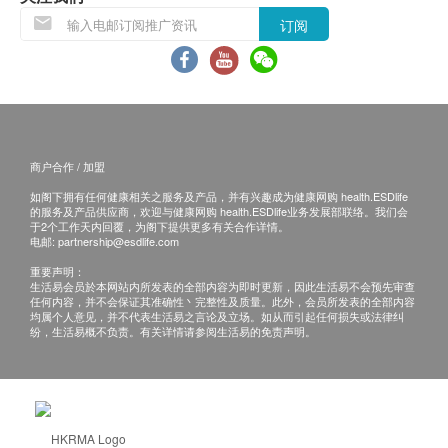
客人需自行承担邮寄报告之风险。
订阅
如有争议，健康网购health.ESDlife 及 香港骏检
保留最后决定权。
免责声明：
所有健康检查/服务并非作为医务诊断或治疗用
商户合作 / 加盟
途。当阁下身体健康出现任何疾病征兆时，应立即
如阁下拥有任何健康相关之服务及产品，并有兴趣成为健康网购 health.ESDlife
咨询有认可资格的医生，作出诊断及治疗。
的服务及产品供应商，欢迎与健康网购 health.ESDlife业务发展部联络。我们会
于2个工作天内回覆，为阁下提供更多有关合作详情。
本服务/产品由商户提供。生活易【健康网购
电邮:
partnership@esdlife.com
health.ESDlife】并没有经营或提供本服务/产品。
重要声明：
有关此服务/产品的错漏或延误，或因使用此服务/
生活易会员於本网站内所发表的全部内容为即时更新，因此生活易不会预先审查
任何内容，并不会保证其准确性丶完整性及质量。此外，会员所发表的全部内容
产品而引致的损失、损害、受伤或法律诉讼，健康
均属个人意见，并不代表生活易之言论及立场。如从而引起任何损失或法律纠
纷，生活易概不负责。有关详情请参阅生活易的免责声明。
网购health.ESDlife概不负责。一切有关的索偿或
查询，须向提供服务之体检中心或商户提出。