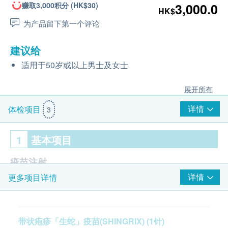
赚取3,000积分 (HK$30)
3,000.0
HK$
为产品留下第一个评论
建议给
适用于50岁或以上男士及女士
展开所有
详情
体检项目
3
1
基本项目
疫苗注射
详情
更多项目详情
带状疱疹「生蛇」疫苗 (SHINGRIX) (1 针)
注射疫苗前医​​生评估
由医护人员负责注射程序
带状疱疹「生蛇」疫苗(SHINGRIX) (1针)