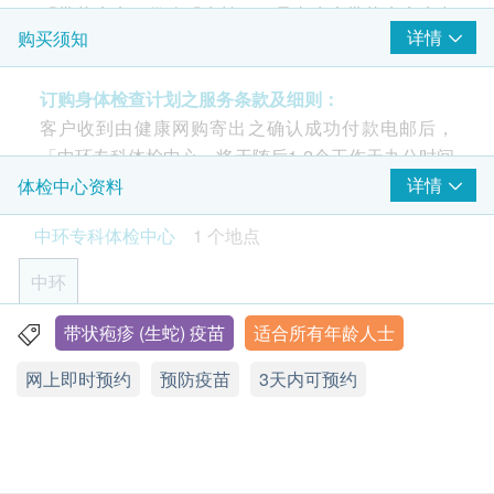
「带状疱疹」俗称「生蛇」，是由水痘带状疱疹病毒
详情
购买须知
所引致的传染病。若您曾感染过水痘，水痘痊愈后带
状疱疹病毒会潜藏在体内的神经系统。随着年龄增
订购身体检查计划之服务条款及细则：
长，免疫系统会日渐衰弱。带状疱疹病毒就可能重新
客户收到由健康网购寄出之确认成功付款电邮后，
启动，从而提高带状疱疹的发病风险。
「中环专科体检中心」将于随后1-2个工作天办公时间
Shingrix是唯一拥有超过90%预防功效的带状疱疹
内，致电客户预约身体检查的时间及地点。客户亦可
详情
体检中心资料
疫苗，能预防「生蛇」及「生蛇」引起的后遗神经
致电查询或在订单确认后一个工作天致电该中心预约
痛，并降低其他并发症的风险增加。
中环专科体检中心
1 个地点
(电话/ Whatsapp：+852 5543 0000)。
美国疾病管制与预防中心建议，不论你过去曾否患
水痘或已接种第一代「生蛇」疫苗，均建议接种
中环
年龄
Shingrix 重组带状疱疹疫苗，以获得更强保护。
身体检查计划只适用于18岁或以上之人士。
接种方式：肌肉注射
带状疱疹 (生蛇) 疫苗
适合所有年龄人士
香港中环皇后大道中99号中环中心42楼4203室
网上即时预约
星期一至五︰9:00a.m. – 6:00p.m.
预防疫苗
3天内可预约
有效期
如阁下有以下任何一种情况，请在接受疫苗注射前咨
星期六：9:00a.m. – 1:00p.m.
本身体检查计划有效期为6个月，客户必须于6个月内
询阁下医生之专业意见：
星期日及公众假期︰休息
(由确认付款日期起计)接受有关检查，逾期作废。
• 对疫苗中的任何成分过敏
• 对药物或疫苗有过敏反应