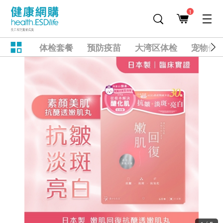
1
体检套餐
预防疫苗
大湾区体检
宠物健