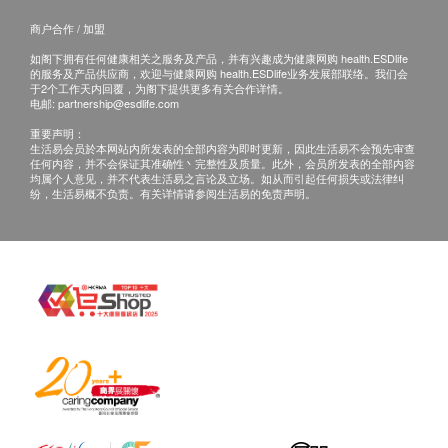
服用方法
正本，并于送货后3个工作天内按下列方式联络健
商户合作 / 加盟
每天三粒
康网购health. ESDlife客户服务部跟进。
如阁下拥有任何健康相关之服务及产品，并有兴趣成为健康网购 health.ESDlife
的服务及产品供应商，欢迎与健康网购 health.ESDlife业务发展部联络。我们会
于2个工作天内回覆，为阁下提供更多有关合作详情。
成分
电邮:
partnership@esdlife.com
山竹皮萃取物（山酮素及羟基柠檬酸），麦芽糖浆，
重要声明：
枯草菌及纳豆菌，桑叶粉未，匙羹藤粉未，麦芽糊
生活易会员於本网站内所发表的全部内容为即时更新，因此生活易不会预先审查
任何内容，并不会保证其准确性丶完整性及质量。此外，会员所发表的全部内容
精，牡丹， 山楂，罗马洋甘菊，葡萄叶，纤维素，稳
均属个人意见，并不代表生活易之言论及立场。如从而引起任何损失或法律纠
纷，生活易概不负责。有关详情请参阅生活易的免责声明。
定剂(硬脂酸钙及二氧化矽)
储存方式
储存在阴凉，干燥的地方，避免阳光直射。
注意
此产品没有根据《药剂业及毒药条例》或《中医药条
例》注册。为此产品作出的任何声称亦没有为进行该
等注册而接受评核。此产品并不供作诊断、治疗或预
防任何疾病之用。