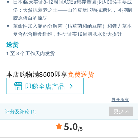
日本临床实证8-12周间AGEs积存量减少达30%主要成
份：天然抗衰老之王——山竹皮箤取物抗糖化，可抑制
胶原蛋白的流失
革命性加入淀的分解菌（枯草菌和纳豆菌）和弹力草本
复合配合膳食纤维，科研证实12周肌肤水份大提升
送货
1 至 3 个工作天内发货
本店购物满$500即享
免费送货
即睇全店产品
展开所有
更少
评分及评论 (1)
5.0
/5