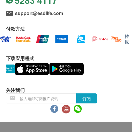
5283 4117
风讯号悬挂或黑色暴雨警告生效时，送货服务时间
物
抗氧化效果能在体内有效降低
将会延迟。
在体内新陈代谢后所产生的物
support@esdlife.com
所有订单须视乎相关货品的供应情况再作最后确
质
认。 倘若健康网购health. ESDlife未能提供任何订
减缓或改善多种发炎疾病
付款方法
单上的货品，健康网购health. ESDlife有权拒绝接
山酮素控制血糖、血压、血脂
转
受该订单，并且会于送货前透过电话或电邮通知顾
2. 纳豆及枯草菌
减缓或改善多种发炎疾病
帐
客再作安排。
改变细菌丛生态帮助排便顺畅
下载应用程式
特别调配天然草本配方
保用条款：
配合纳豆及枯草菌， 科研证实
货品质量保证，于顾客收到产品当日起计，使用
3. 桑叶，牡丹，
12星期肌肤水份大提升
期应最少有12个月或以上。
洋甘菊及葡萄叶
葡萄叶能够改善肌肤含水量、
关注我们
减少细纹产生
退换条款：
桑叶促进代谢、消水肿
订阅
当顾客收取已订购之货品时，有责任检查货品是否
适用人士
有损毁情况，一经确认签收，恕不接受退换。
幼纹涌现、肌肤松弛、欠弹性、暗哑无光、色斑、
退换产品必须包装完整，如退换之产品有任何残缺
干燥
或过期退回，供应商有权不受理。
如有其他损坏或遗漏查询，顾客必须保留有效收据