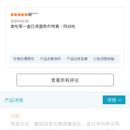
謝***
2024-03-05
食咗第一盒已見面色冇咁黃，同白咗
价格优惠吸引
产品质素良好
产品功效显著
订购流程顺畅
送货
查看所有评论
详情
产品详情
功效
豊盛生活「嫩肌回复抗糖透嫩肌丸」是日本科研运用