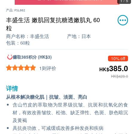
2 / 5
产品:
FSL002
丰盛生活 嫩肌回复抗糖透嫩肌丸 60
粒
商户名称：
丰盛生活
产地：
日本
包装：
60粒
赚取385积分 (HK$3)
10% off
385.0
1则评价
HK$
HK$428.0
详情
从根本解决糖化肌｜抗皱、淡斑、亮白
含山竹皮的萃取物为世界级抗皱、抗斑和抗氧化的食
材，有效改善皱纹、松弛、缺乏弹性、色斑、肤色暗沉
及黄褐
具抗炎功效，可减缓或改善多种发炎和疾病