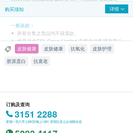
超过1300个植物原料数据库进行了3000多次的测试，
研发出抗糖同时回复肌肤弹力的配方。内含山竹皮的
详情
购买须知
萃取物为世界级抗皱、抗斑和抗氧化的食材和革命性
淀的分解菌和弹力草本复合。针对亚洲人的高淀粉饮
一般条款：
食习惯，「嫩肌回复」能分解淀粉同时包着糖分, 再转
所有出售之货品均不设退款。
化成有益肠道的膳食纤维。日本临床实证8-12周间
此产品由FSL Group Limited 丰盛生活集团有限公
AGEs积存量减少达30%*；而AGEs (Advance
司提供。
皮肤健康
皮肤健康
抗氧化
皮肤护理
Glycation End Products) 老化物质正是引发7大肌肤
如有任何争议，FSL Group Limited 丰盛生活集团
胶原蛋白
抗衰老
问题的元凶。 「嫩肌回复」从根本改善糖化问题，正
有限公司及健康网购health. ESDlife保留最终决议
是成就通透亮肌，回复嫩肌的终极方案。
权。
*MANGOSTEEN PERICARP EXTRACT INHIBITS THE FORMATION
送货条款：
OF PENTOSIDINE AND AMELIORATES SKIN ELASTICITY VOL. 57
购买丰盛生活产品总额满HK$500，即可享本地免
(2015), NO. 1 PP. 27-32
费送货服务。 账单总额未满HK$500需附加HK$30
减少达30%AGEs* 的生成，
订购及查询
运费。
3151 2288
减低肌肤老化、失去光泽且生
我们将于确定订单后1-3个工作天内安排发货。
成皱纹的机会
星期一至六早上9时至晚上12时; 星期日及公众假期休息
不排除运送时间会因节日而有所影响。 当八号烈
1. 山竹皮的萃取
山酮素控制血糖、血压、血脂