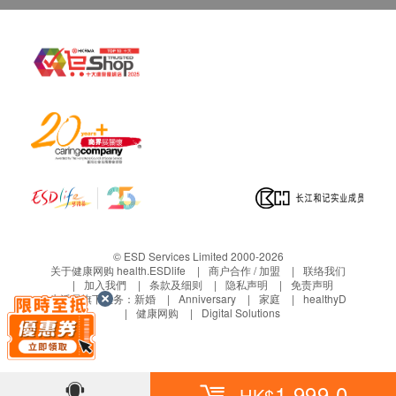
提亮
天然珍贵的珍珠蛋白(内含氨基酸)促进皮肤胶原细
胞再生、增强皮肤弹性，为胶原蛋白提供再生原
料。成人日服可维持心血管健康。
丰富珍珠质
吸收天然珍珠质，经细致打磨成130万目珍珠粉的
珍珠质分子极小，更易吸收，小孩日服可帮助生
长，孕期产后可补充骨质吸收，长者可维持骨骼及
牙齿健康。
15种微量元素对比一般日本产的淡水珍珠粉含量具
有两倍丰富的矿物质，能高度提升SOD自由基活
© ESD Services Limited 2000-2026
性，对抗氧化，抗衰老功效显著。
关于健康网购 health.ESDlife
商户合作 / 加盟
联络我们
加入我們
条款及细则
隐私声明
免责声明
生活易旗下业务：
新婚
Anniversary
家庭
healthyD
主要成份
健康网购
Digital Solutions
日本进口珍珠粉、维生素D3
适用人士
1,999.0
HK$