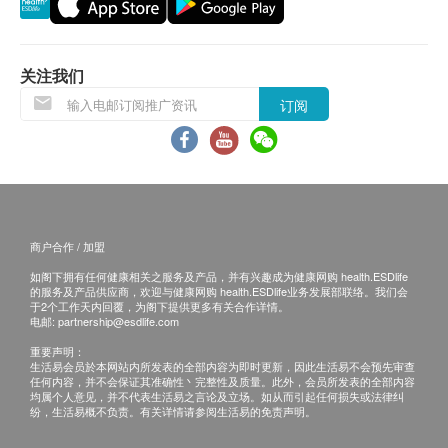
技术，才能令珍珠质量提升到如此高的上等水平，每
一颗都弥足珍贵，其可提炼出来使用之「珍珠质」极
少，颗颗都拥有水润贵气的色泽，水滢欲滴，呈现夺
退换条款：
关注我们
目诱人的光泽感。
当顾客收取已订购之货品时，有责任检查货品是否
订阅
有损毁情况，一经确认签收，恕不接受退换。
顶级珍贵极度稀有
退换产品必须包装完整，如退换之产品有任何残缺
海水珍珠的母贝一生只能产出珍贵的一颗，因此产量
或过期退回，供应商有权不受理。
极度稀少，珍珠亦对海域环境条件要求非常敏感，因
如有其他损坏或遗漏查询，顾客必须保留有效收据
此品质上的监控极为严格，一般平均养殖期至少三年
正本，并于送货后3个工作天内按下列方式联络 华
商户合作 / 加盟
或以上。
人药业 客户服务部跟进。
超微细珍珠粉成分解构
如阁下拥有任何健康相关之服务及产品，并有兴趣成为健康网购 health.ESDlife
电邮: crmsa@chinesepharm.com.hk
的服务及产品供应商，欢迎与健康网购 health.ESDlife业务发展部联络。我们会
「日本国产之阿古屋贝」
于2个工作天内回覆，为阁下提供更多有关合作详情。
电邮:
partnership@esdlife.com
130万目超微细珍珠粉
重要声明：
目前最小规格为: ~36.8㎛ (约130万目)
生活易会员於本网站内所发表的全部内容为即时更新，因此生活易不会预先审查
高绵密度入口溶化> 养分直接吸收，由内散发出白里
任何内容，并不会保证其准确性丶完整性及质量。此外，会员所发表的全部内容
均属个人意见，并不代表生活易之言论及立场。如从而引起任何损失或法律纠
透红
纷，生活易概不负责。有关详情请参阅生活易的免责声明。
自制珍珠霜外敷>肌肤细腻润滑，塑造鸡蛋肌、肤色