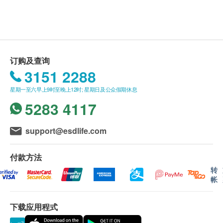
此产品由 华人药业 提供。
美白袪斑、养骨补骨、逆龄年轻
如有任何争议，华人药业 及 健康网购
采用日本国产之阿古屋贝珍珠粉
health.ESDlife保留最终决议权。
130万目超微细，极易吸收
18种氨基酸、15种微量元素及丰富珍珠质
订购及查询
送货条款：
3151 2288
超过180年前权贵极度奢华的美容方，令容颜持久不
购买 乐道 / 扶正气 产品总额满HK$600，即可享本
衰，是当年寻常百姓遥不可及的美容古法，疗效、药
星期一至六早上9时至晚上12时; 星期日及公众假期休息
地免费送货服务。账单总额未满HK$600需附加
用价值极高，具有天然珍贵的珍珠蛋白(内含18种氨基
5283 4117
HK$50运费。
酸)、15种微量元素及丰富珍珠质，而中国历代名医李
我们将于确定订单后3个工作天内安排发货。
时珍的巨著《本草纲目》都大为表扬珍珠粉的疗效推
不排除运送时间会因节日而有所影响。当八号烈风
support@esdlife.com
祟备至。
讯号悬挂或黑色暴雨警告生效时，送货服务时间将
会延迟。
付款方法
严选「日本国产之阿古屋贝」海水珍珠日本「日本国
所有订单须视乎相关货品的供应情况再作最后确
转
帐
产之阿古屋贝」海水珍珠是极优等级的珍珠品种，其
认。倘若健康网购health.ESDlife未能提供任何订
独特而强烈的珠光光泽晕彩，即使置于阴暗处也成为
单上的货品，健康网购health.ESDlife有权拒绝接
一颗瑰丽闪烁的虹光，光芒折射锐利，这是由日本经
下载应用程式
受该订单，并且会于送货前透过电话或电邮通知顾
过百年养殖经验历史，进化成为现今完全成熟的养殖
客再作安排。