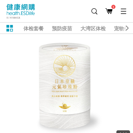
1
体检套餐
预防疫苗
大湾区体检
宠物健