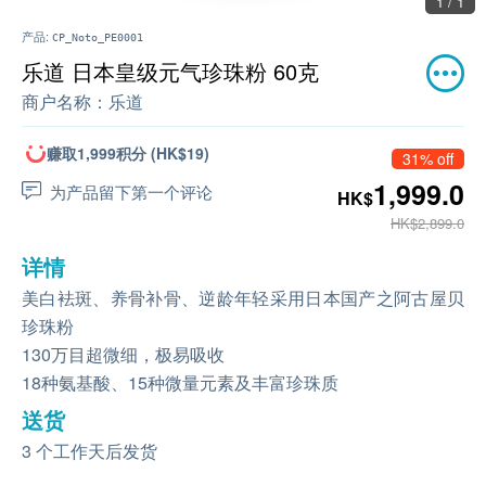
1 / 1
产品:
CP_Noto_PE0001
乐道 日本皇级元气珍珠粉 60克
商户名称：
乐道
赚取1,999积分 (HK$19)
31% off
1,999.0
为产品留下第一个评论
HK$
HK$2,899.0
详情
美白袪斑、养骨补骨、逆龄年轻采用日本国产之阿古屋贝
珍珠粉
130万目超微细，极易吸收
18种氨基酸、15种微量元素及丰富珍珠质
送货
3 个工作天后发货