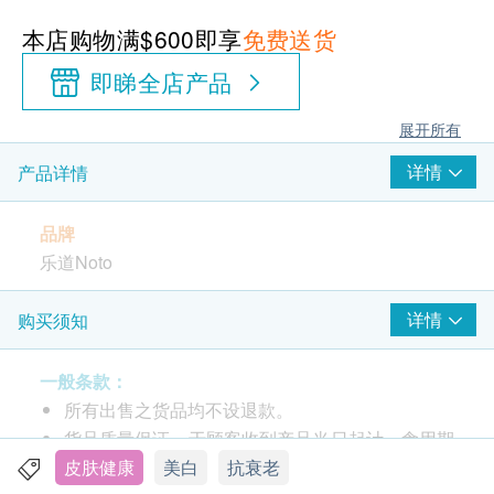
本店购物满$600即享
免费送货
即睇全店产品
展开所有
详情
产品详情
品牌
乐道Noto
包装
详情
购买须知
60克
一般条款：
产地
所有出售之货品均不设退款。
日本
货品质量保证，于顾客收到产品当日起计，食用期
应最少有12个月或以上。
皮肤健康
美白
抗衰老
功效