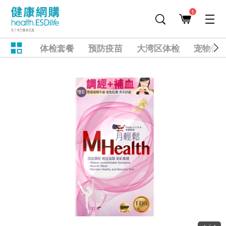
1
体检套餐
预防疫苗
大湾区体检
宠物健