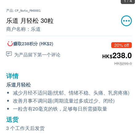
1 / 4
产品:
CP_Noto_MH0001
乐道 月轻松 30粒
商户名称：
乐道
赚取238积分 (HK$2)
20% off
238.0
为产品留下第一个评论
HK$
HK$299.0
详情
乐道月轻松
减少月经不适问题(忧郁、情绪不稳、头痛、乳房疼痛)
改善月事不调问题(周期流量过多或过少、闭经)
一粒含有20毫克的铁，足够每日所需摄取量
送货
3 个工作天后发货