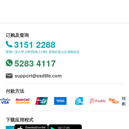
此产品由 华人药业 提供。
乐道月轻松
如有任何争议，华人药业 及 健康网购
改善月事不顺
health.ESDlife保留最终决议权。
纾缓周期不适
促进血液循环
订购及查询
改善手足冷冷
送货条款：
3151 2288
美肌养颜
购买 乐道 / 扶正气 产品总额满HK$600，即可享本
补血滋阴
星期一至六早上9时至晚上12时; 星期日及公众假期休息
地免费送货服务。账单总额未满HK$600需附加
改善头晕
5283 4117
HK$50运费。
消除疲劳
我们将于确定订单后3个工作天内安排发货。
不排除运送时间会因节日而有所影响。当八号烈风
support@esdlife.com
主要成份
讯号悬挂或黑色暴雨警告生效时，送货服务时间将
三大西方调补成分:
会延迟。
付款方法
欧洲神花圣洁莓、美国专利红葡萄叶、
所有订单须视乎相关货品的供应情况再作最后确
转
帐
美国FDA安全食品红花苜蓿
认。倘若健康网购health.ESDlife未能提供任何订
单上的货品，健康网购health.ESDlife有权拒绝接
三大西方造血成分:
下载应用程式
受该订单，并且会于送货前透过电话或电邮通知顾
专利甘胺酸亚铁、叶酸、西印度樱桃
客再作安排。