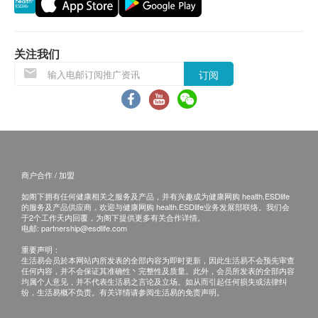
先调后补方程式:
先调: 调理经期不顺及不适后补: 补血、红润面色、
退换条款：
关注我们
美肌
当顾客收取已订购之货品时，有责任检查货品是否
订阅
有损毁情况，一经确认签收，恕不接受退换。
专利甘胺酸亚铁(Ferrochel)
退换产品必须包装完整，如退换之产品有任何残缺
比其他一般铁分子小吸收利用率高于一般铁剂4.5
或过期退回，供应商有权不受理。
倍易于消化吸收不会刺激肠道不会引致便秘耐酸性
如有其他损坏或遗漏查询，顾客必须保留有效收据
耐热性
正本，并于送货后3个工作天内按下列方式联络 华
商户合作 / 加盟
人药业 客户服务部跟进。
适用人士
如阁下拥有任何健康相关之服务及产品，并有兴趣成为健康网购 health.ESDlife
电邮: crmsa@chinesepharm.com.hk
的服务及产品供应商，欢迎与健康网购 health.ESDlife业务发展部联络。我们会
月经不适问题(忧郁、情绪不稳、头痛、乳房疼痛)
于2个工作天内回覆，为阁下提供更多有关合作详情。
电邮:
partnership@esdlife.com
月事不调问题(周期流量过多或过少、闭经)
重要声明：
生活易会员於本网站内所发表的全部内容为即时更新，因此生活易不会预先审查
使用方法
任何内容，并不会保证其准确性丶完整性及质量。此外，会员所发表的全部内容
均属个人意见，并不代表生活易之言论及立场。如从而引起任何损失或法律纠
每日1次,每次2粒,餐后服用
纷，生活易概不负责。有关详情请参阅生活易的免责声明。