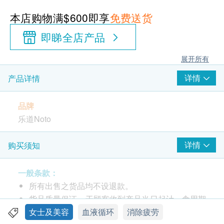
本店购物满$600即享
免费送货
即睇全店产品
展开所有
详情
产品详情
品牌
乐道Noto
包装
详情
购买须知
一樽30粒, 400毫克/粒
一般条款：
产地
所有出售之货品均不设退款。
美国
货品质量保证，于顾客收到产品当日起计，食用期
应最少有12个月或以上。
女士及美容
血液循环
消除疲劳
功效