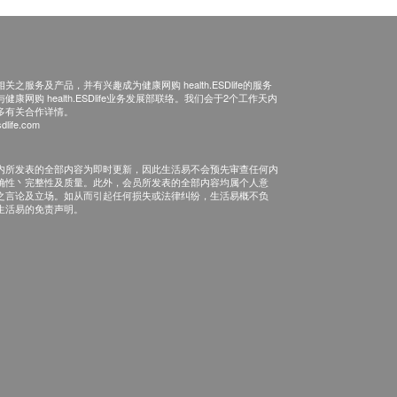
之服务及产品，并有兴趣成为健康网购 health.ESDlife的服务
康网购 health.ESDlife业务发展部联络。我们会于2个工作天内
多有关合作详情。
dlife.com
内所发表的全部内容为即时更新，因此生活易不会预先审查任何内
确性丶完整性及质量。此外，会员所发表的全部内容均属个人意
之言论及立场。如从而引起任何损失或法律纠纷，生活易概不负
生活易的免责声明。