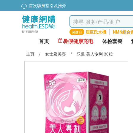
首次驗身指引及推介
屈臣氏水機
NMN組合
保健品
首页
暑假健康充电
体检套餐
主页
/
女士及美容
/
乐道 美人专利 30粒