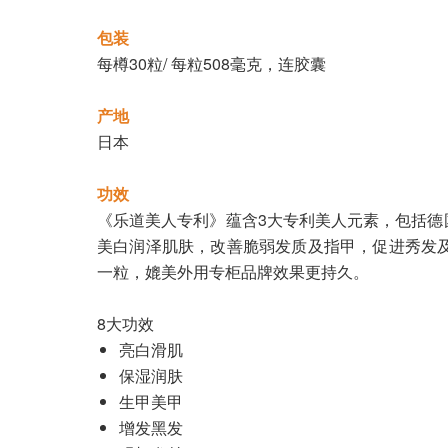
包装
每樽30粒/ 每粒508毫克，连胶囊
产地
日本
功效
《乐道美人专利》蕴含3大专利美人元素，包括
美白润泽肌肤，改善脆弱发质及指甲，促进秀发
一粒，媲美外用专柜品牌效果更持久。
8大功效
亮白滑肌
保湿润肤
生甲美甲
增发黑发