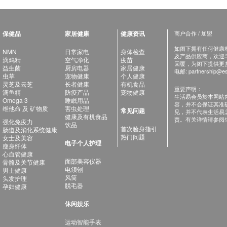
保健品
家居健康
健康资讯
商户合作 / 加盟
如阁下拥有任何健康相关
NMN
日常家电
身体检查
及产品供应商，欢迎与健
滴鸡精
空气净化
疫苗
回覆，为阁下提供更
益生菌
厨房电器
家居健康
电邮:
partnership@es
虫草
宠物健康
个人健康
灵芝及云芝
长者健康
有机食品
重要声明：
滴鱼精
防疫产品
宠物健康
生活易会员於本网站
Omega 3
睡眠用品
容，并不会保证其准
维他命 及 矿物质
害虫处理
常见问题
见，并不代表生活易
健康及有机食品
责。有关详情请参阅
强化免疫力
饮品
首次验身指引
肠道及消化系统健康
热门问题
女士及美容
电子个人护理
瘦身纤体
心血管健康
面部美容仪器
骨骼及关节健康
电须刨
男士健康
风筒
头发护理
脱毛器
孕妇健康
休闲娱乐
运动智能手表