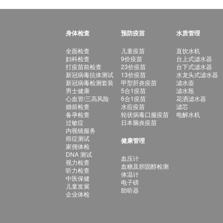
身体检查
预防疫苗
水质管理
全面检查
儿童疫苗
直饮水机
妇科检查
9价疫苗
台上式滤水器
打疫苗前检查
23价疫苗
台下式滤水器
新冠病毒抗体测试
13价疫苗
水龙头式滤水器
新冠病毒检测套装
甲型肝炎疫苗
滤水壶
男士健康
5合1疫苗
滤水瓶
心血管/三高风险
6合1疫苗
花洒滤水器
婚前检查
水痘疫苗
滤芯
备孕检查
轮状病毒口服疫苗
电解水机
过敏症
日本脑炎疫苗
内视镜服务
癌症测试
健康管理
家佣体检
DNA 测试
血压计
视力检查
血糖及胆固醇检测
听力检查
体温计
中医保健
电子磅
儿童发展
助听器
企业体检