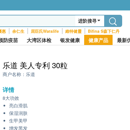
进阶搜寻
優惠
余仁生
屈臣氏Watslife
維特健靈
Bifina S森下仁丹
预防疫苗
大湾区体检
银发健康
健康产品
最新
乐道 美人专利 30粒
商户名称：
乐道
详情
8大功效
亮白滑肌
保湿润肤
生甲美甲
增发黑发