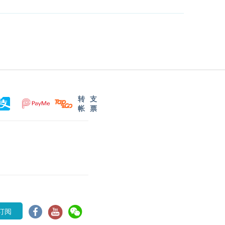
转
支
帐
票
订阅