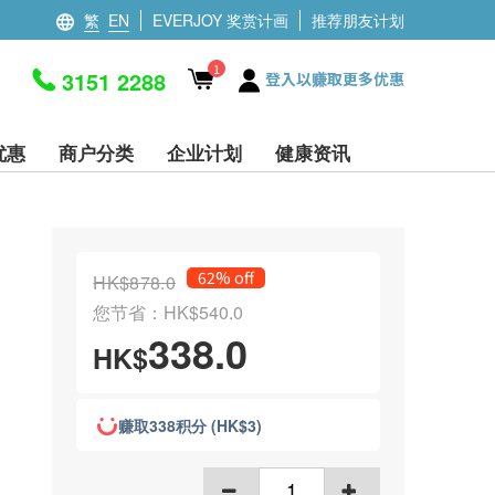
繁
EN
EVERJOY 奖赏计画
推荐朋友计划
1
3151 2288
登入以赚取更多优惠
优惠
商户分类
企业计划
健康资讯
62% off
HK$878.0
您节省：HK$540.0
338.0
HK$
赚取338积分 (HK$3)