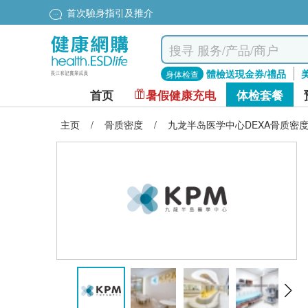
首次驗身指引及推介
體檢送現金券/禮品
身体检查
首页
暑假健康充电
体检套餐
主页
/
骨质密度
/
九龙半岛医学中心DEXA骨质密