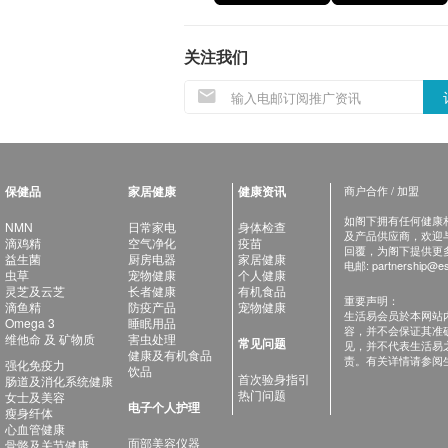
关注我们
保健品
家居健康
健康资讯
商户合作 / 加盟
如阁下拥有任何健康相关
NMN
日常家电
身体检查
及产品供应商，欢迎与健
滴鸡精
空气净化
疫苗
回覆，为阁下提供更
益生菌
厨房电器
家居健康
电邮:
partnership@es
虫草
宠物健康
个人健康
灵芝及云芝
长者健康
有机食品
重要声明：
滴鱼精
防疫产品
宠物健康
生活易会员於本网站
Omega 3
睡眠用品
容，并不会保证其准
维他命 及 矿物质
害虫处理
常见问题
见，并不代表生活易
健康及有机食品
责。有关详情请参阅
强化免疫力
饮品
首次验身指引
肠道及消化系统健康
热门问题
女士及美容
电子个人护理
瘦身纤体
心血管健康
面部美容仪器
骨骼及关节健康