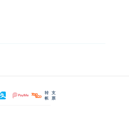
转
支
帐
票