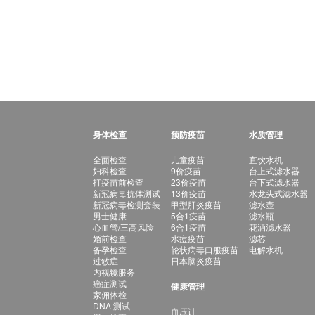
身体检查
预防疫苗
水质管理
全面检查
儿童疫苗
直饮水机
妇科检查
9价疫苗
台上式滤水器
打疫苗前检查
23价疫苗
台下式滤水器
新冠病毒抗体测试
13价疫苗
水龙头式滤水器
新冠病毒检测套装
甲型肝炎疫苗
滤水壶
男士健康
5合1疫苗
滤水瓶
心血管/三高风险
6合1疫苗
花洒滤水器
婚前检查
水痘疫苗
滤芯
备孕检查
轮状病毒口服疫苗
电解水机
过敏症
日本脑炎疫苗
内视镜服务
癌症测试
健康管理
家佣体检
DNA 测试
血压计