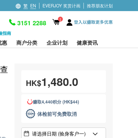
繁
EN
EVERJOY 奖赏计画
推荐朋友计划
1
3151 2288
登入以赚取更多优惠
檢指南
优惠
商户分类
企业计划
健康资讯
检查
1,480.0
HK$
赚取4,440积分 (HK$44)
体检前可免费取消
请选择日期
(验身客户一)