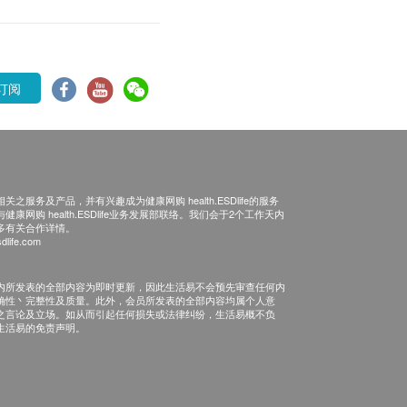
订阅
之服务及产品，并有兴趣成为健康网购 health.ESDlife的服务
康网购 health.ESDlife业务发展部联络。我们会于2个工作天内
多有关合作详情。
dlife.com
内所发表的全部内容为即时更新，因此生活易不会预先审查任何内
确性丶完整性及质量。此外，会员所发表的全部内容均属个人意
之言论及立场。如从而引起任何损失或法律纠纷，生活易概不负
生活易的免责声明。