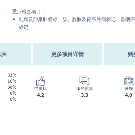
重点检查项目：
乳癌及卵巢肿瘤标、肠、胰脏及胃癌肿瘤标记、鼻咽
标记
项目
更多项目详情
购
33%
16%
50%
服务质素
性价比
设施
0%
3.3
4.2
4.0
0%