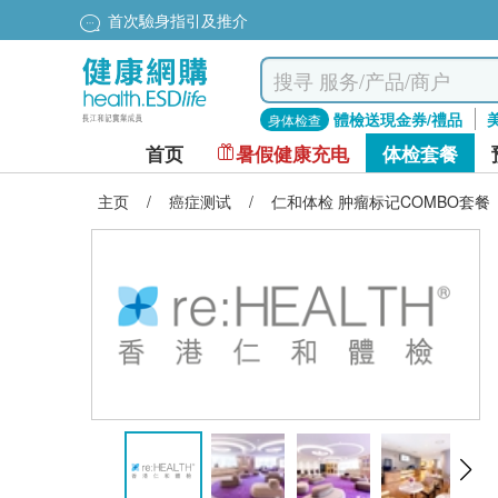
星級計劃$200換dyson風筒
體檢送現金券/禮品
身体检查
首页
暑假健康充电
体检套餐
主页
/
癌症测试
/
仁和体检 肿瘤标记COMBO套餐