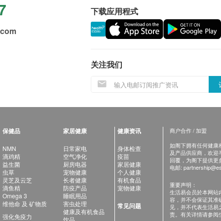
7
下载应用程式
.com
关注我们
保健品
家居健康
健康资讯
商户合作 / 加盟
如阁下拥有任何健康相关
NMN
日常家电
身体检查
及产品供应商，欢迎与健
滴鸡精
空气净化
疫苗
回覆，为阁下提供更
益生菌
厨房电器
家居健康
电邮:
partnership@es
虫草
宠物健康
个人健康
灵芝及云芝
长者健康
有机食品
重要声明：
滴鱼精
防疫产品
宠物健康
生活易会员於本网站
Omega 3
睡眠用品
容，并不会保证其准
维他命 及 矿物质
害虫处理
常见问题
见，并不代表生活易
健康及有机食品
责。有关详情请参阅
强化免疫力
饮品