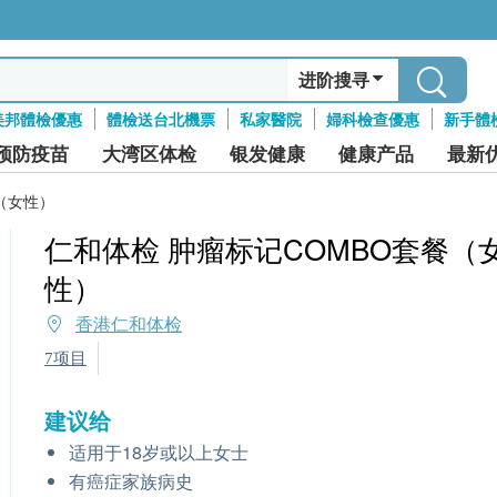
进阶搜寻
美邦體檢優惠
體檢送台北機票
私家醫院
婦科檢查優惠
新手體
预防疫苗
大湾区体检
银发健康
健康产品
最新
（女性）
仁和体检 肿瘤标记COMBO套餐（
性）
香港仁和体检
7项目
建议给
适用于18岁或以上女士
有癌症家族病史