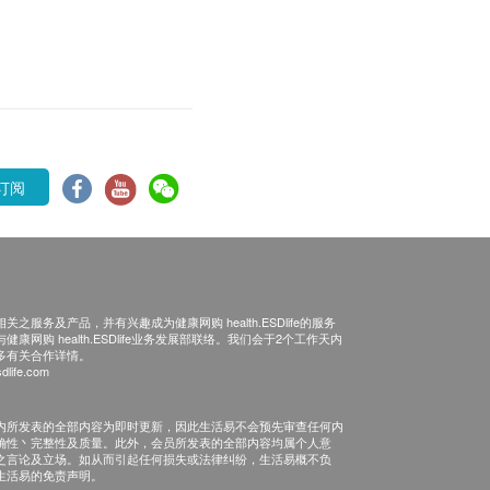
订阅
之服务及产品，并有兴趣成为健康网购 health.ESDlife的服务
康网购 health.ESDlife业务发展部联络。我们会于2个工作天内
多有关合作详情。
dlife.com
内所发表的全部内容为即时更新，因此生活易不会预先审查任何内
确性丶完整性及质量。此外，会员所发表的全部内容均属个人意
之言论及立场。如从而引起任何损失或法律纠纷，生活易概不负
生活易的免责声明。