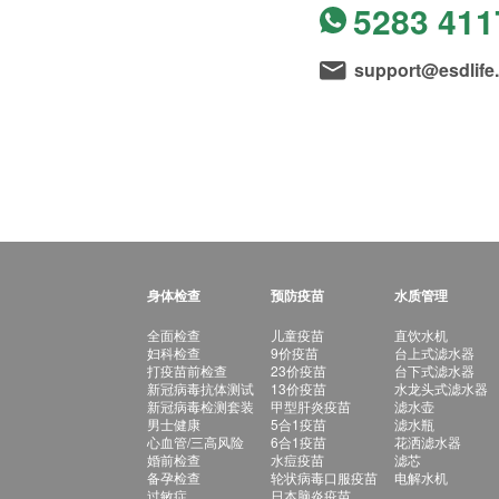
5283 411
support@esdlife
身体检查
预防疫苗
水质管理
全面检查
儿童疫苗
直饮水机
妇科检查
9价疫苗
台上式滤水器
打疫苗前检查
23价疫苗
台下式滤水器
新冠病毒抗体测试
13价疫苗
水龙头式滤水器
新冠病毒检测套装
甲型肝炎疫苗
滤水壶
男士健康
5合1疫苗
滤水瓶
心血管/三高风险
6合1疫苗
花洒滤水器
婚前检查
水痘疫苗
滤芯
备孕检查
轮状病毒口服疫苗
电解水机
过敏症
日本脑炎疫苗