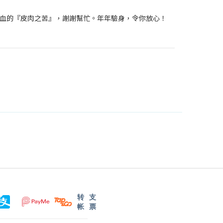
血的『皮肉之苦』，謝謝幫忙。年年驗身，令你放心！
转
支
帐
票