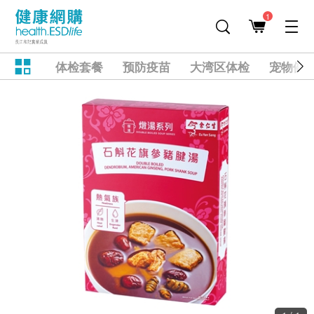
1
体检套餐
预防疫苗
大湾区体检
宠物健