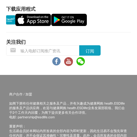
内，加热3-5分钟即可食用。
下载应用程式
保用条款 ：
成份
货品质量保证，于顾客收到产品当日起计，使用
水、鸡、猪骨、猪腱、红枣、姜、花旗参、盐、石
期应最少有12个月或以上。(1包装滴鸡精属短期货
斛、三七
品，使用期有2个月或以上)
关注我们
注意事项
退换条款 ：
订阅
加热后请小心烫口。
当顾客收取已订购之货品时，有责任检查货品是否
请勿将包装袋放入微波炉内加热。
有损毁情况，一经确认签收，恕不接受退换。
本产品以先进生产技术制造，无添加防腐剂，开封
退换产品必须包装完整，如退换之产品有任何残缺
后请立即食用完毕。
或过期退回，供应商有权不受理。
如发现封口破损或包装异常膨胀，请勿食用。
如有其他损坏或遗漏查询，顾客必须保留有效收据
商户合作 / 加盟
本产品含天然原材料，有少许沉淀物属正常现象。
正本，并于送货后3个工作天内按下列方式联络健
如阁下拥有任何健康相关之服务及产品，并有兴趣成为健康网购 health.ESDlife
康网购health.ESDlife客户服务部跟进。
的服务及产品供应商，欢迎与健康网购 health.ESDlife业务发展部联络。我们会
于2个工作天内回覆，为阁下提供更多有关合作详情。
电邮:
partnership@esdlife.com
重要声明：
生活易会员於本网站内所发表的全部内容为即时更新，因此生活易不会预先审查
任何内容，并不会保证其准确性丶完整性及质量。此外，会员所发表的全部内容