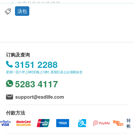
特性及功效
此产品由余仁生提供。
余仁生石斛花旗参猪腱汤，清热、生津，适合热气
如有任何争议，余仁生及健康网购health.ESDlife
汤包
族。真材实料，加热即饮，方便快捷。产品无添加
保留最终决议权。
鸡粉、无添加味精、无添加人造色素及防腐剂，亦
得到ISO22000、HACCP CERTIFIED认证，信心
送货条款：
之选。
购买余仁生产品总额满HK$400，即可享本地免费
清热。
送货服务。 账单总额未满HK$400需附加HK$50运
订购及查询
生津。
费。
3151 2288
适合人士: 热气族
我们将于确定订单后2-4个工作天内安排发货。
星期一至六早上9时至晚上12时; 星期日及公众假期休息
不排除运送时间会因节日而有所影响。 当八号烈
服用方法
5283 4117
风讯号悬挂或黑色暴雨警告生效时，送货服务时间
加热方法:
将会延迟。
蒸煮加热：整包原封直接放入煲内，再注水加热至
所有订单须视乎相关货品的供应情况再作最后确
support@esdlife.com
沸腾。
认。 倘若健康网购health.ESDlife未能提供任何订
浸泡加热：整包原封直接加入沸水中浸泡4-6分
单上的货品，健康网购health.ESDlife有权拒绝接
付款方法
钟。
受该订单，并且会于送货前透过电话或电邮通知顾
转
帐
微波炉加热：撕开包装袋，把汤倒入微波炉盛器
客再作安排。