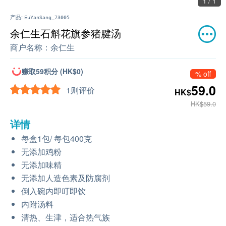
1 / 1
产品:
EuYanSang_73005
余仁生石斛花旗参猪腱汤
商户名称：
余仁生
赚取59积分 (HK$0)
% off
59.0
1则评价
HK$
HK$59.0
详情
每盒1包/ 每包400克
无添加鸡粉
无添加味精
无添加人造色素及防腐剂
倒入碗内即叮即饮
内附汤料
清热、生津，适合热气族