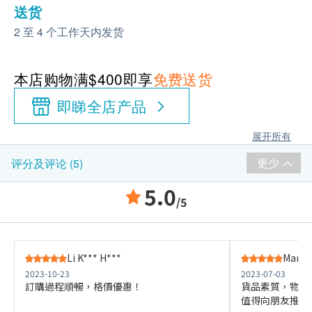
送货
2 至 4 个工作天内发货
本店购物满$400即享
免费送货
即睇全店产品
展开所有
更少
评分及评论 (5)
5.0
/5
Li K*** H***
Man L
2023-10-23
2023-07-03
訂購過程順暢，格價優惠！
貨品素質，物流
值得向朋友推薦