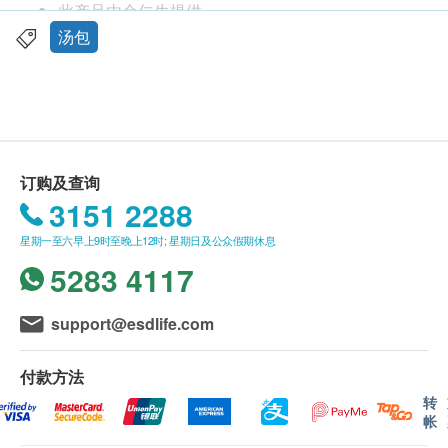
特性及功效
此产品由余仁生提供。
余仁生花胶响螺元贝猪腱汤，补肾、养颜，适合美
如有任何争议，余仁生及健康网购health.ESDlife
汤包
肌族。真材实料，加热即饮，方便快捷。产品无添
保留最终决议权。
加鸡粉、无添加味精、无添加人造色素及防腐剂，
亦得到ISO22000、HACCP CERTIFIED认证，信
送货条款：
心之选。
购买余仁生产品总额满HK$400，即可享本地免费
补肾。
送货服务。 账单总额未满HK$400需附加HK$50运
订购及查询
养颜。
费。
3151 2288
适合人士:美肌族
我们将于确定订单后2-4个工作天内安排发货。
星期一至六早上9时至晚上12时; 星期日及公众假期休息
不排除运送时间会因节日而有所影响。 当八号烈
服用方法
5283 4117
风讯号悬挂或黑色暴雨警告生效时，送货服务时间
加热方法:
将会延迟。
蒸煮加热：整包原封直接放入煲内，再注水加热至
所有订单须视乎相关货品的供应情况再作最后确
support@esdlife.com
沸腾。
认。 倘若健康网购health.ESDlife未能提供任何订
浸泡加热：整包原封直接加入沸水中浸泡4-6分
单上的货品，健康网购health.ESDlife有权拒绝接
付款方法
钟。
受该订单，并且会于送货前透过电话或电邮通知顾
转
帐
微波炉加热：撕开包装袋，把汤倒入微波炉盛器
客再作安排。