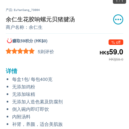
1 / 1
产品:
EuYanSang_73004
余仁生花胶响螺元贝猪腱汤
商户名称：
余仁生
赚取59积分 (HK$0)
% off
59.0
5则评价
HK$
HK$59.0
详情
每盒1包/ 每包400克
无添加鸡粉
无添加味精
无添加人造色素及防腐剂
倒入碗内即叮即饮
内附汤料
补肾，养颜，适合美肌族