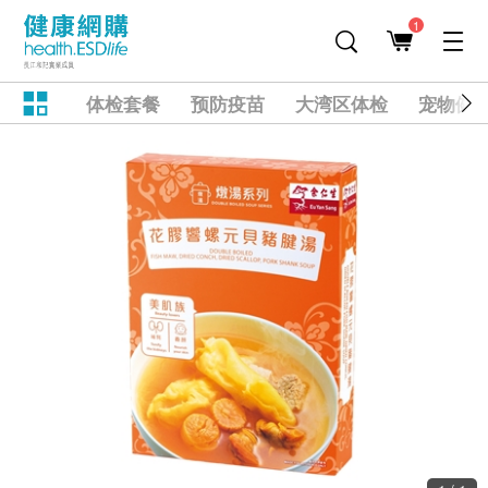
1
体检套餐
预防疫苗
大湾区体检
宠物健