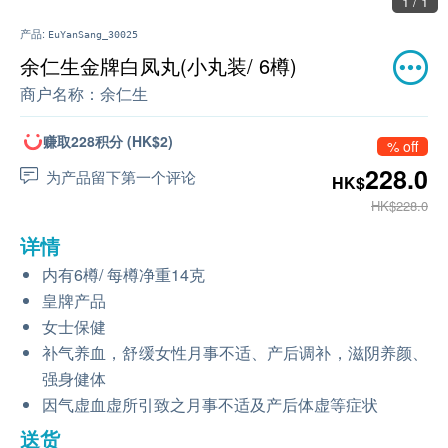
1 / 1
产品:
EuYanSang_30025
余仁生金牌白凤丸(小丸装/ 6樽)
商户名称：
余仁生
赚取228积分 (HK$2)
% off
228.0
为产品留下第一个评论
HK$
HK$228.0
详情
内有6樽/ 每樽净重14克
皇牌产品
女士保健
补气养血，舒缓女性月事不适、产后调补，滋阴养颜、
强身健体
因气虚血虚所引致之月事不适及产后体虚等症状
送货