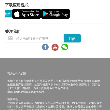
骨鸡(制)等。
下载应用程式
保用条款 ：
货品质量保证，于顾客收到产品当日起计，使用
服用方法
期应最少有12个月或以上。(1包装滴鸡精属短期货
用暖水或淡盐水送服；或用热水把药丸浸溶饮服。宜
品，使用期有2个月或以上)
空腹服用。
关注我们
退换条款 ：
订阅
建议服用量
当顾客收取已订购之货品时，有责任检查货品是否
【滋阴养颜,强身健体】每星期服两次,每次一瓶,可分
有损毁情况，一经确认签收，恕不接受退换。
早晚各半瓶。
退换产品必须包装完整，如退换之产品有任何残缺
【舒缓女性月事不适及改善气虚血弱的体质】每星期
或过期退回，供应商有权不受理。
服三次,每次一瓶, 可分早晚各半瓶。
如有其他损坏或遗漏查询，顾客必须保留有效收据
商户合作 / 加盟
【产后调补】须在恶露已清后(约产后十天)方可开始
正本，并于送货后3个工作天内按下列方式联络健
服用,每日服一瓶,可分早晚各服半瓶。
如阁下拥有任何健康相关之服务及产品，并有兴趣成为健康网购 health.ESDlife
康网购health.ESDlife客户服务部跟进。
的服务及产品供应商，欢迎与健康网购 health.ESDlife业务发展部联络。我们会
于2个工作天内回覆，为阁下提供更多有关合作详情。
电邮:
partnership@esdlife.com
储存
重要声明：
请置于阴凉干爽处。
生活易会员於本网站内所发表的全部内容为即时更新，因此生活易不会预先审查
任何内容，并不会保证其准确性丶完整性及质量。此外，会员所发表的全部内容