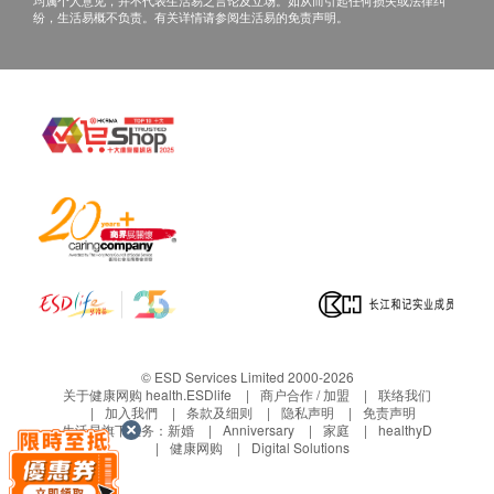
均属个人意见，并不代表生活易之言论及立场。如从而引起任何损失或法律纠
注意
纷，生活易概不负责。有关详情请参阅生活易的免责声明。
咳嗽、感冒、发烧、怀孕及月事期间,应暂停服用。
本产品纯以中药材配制,不含防腐剂和人造色素。
余仁生(香港)有限公司与香港中文大学通过香港创新
科技基金,再由香港中文大学上皮细胞生物学研究中心,
利用科学及国际语言,诠释余仁生白凤丸传统中药智
慧。
中成药注册编号:HKC-01355
© ESD Services Limited 2000-2026
关于健康网购 health.ESDlife
商户合作 / 加盟
联络我们
加入我們
条款及细则
隐私声明
免责声明
生活易旗下业务：
新婚
Anniversary
家庭
healthyD
健康网购
Digital Solutions