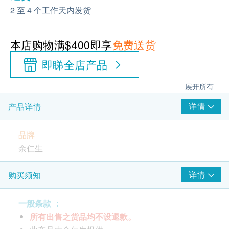
2 至 4 个工作天内发货
本店购物满$400即享
免费送货
即睇全店产品
展开所有
详情
产品详情
品牌
余仁生
包装规格
详情
购买须知
内有6樽/ 每樽净重14克
一般条款 ：
所有出售之货品均不设退款。
特性及功效