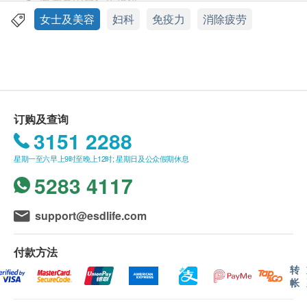
此产品由余仁生提供。
余仁生金牌白凤丸(小丸装)是以二十多种中药材及经
如有任何争议，余仁生及健康网购health.ESDlife
女士及美容
妇科
免疫力
消除疲劳
验方配制,按用法用量服用,能舒缓女性月事不适、补气
保留最终决议权。
养血、产后调补、 滋阴养颜、强身健体,是妇女调补养
颜的良方。
送货条款：
购买余仁生产品总额满HK$400，即可享本地免费
功效
送货服务。 账单总额未满HK$400需附加HK$50运
订购及查询
补气养血，舒缓女性月事不适、产后调补，滋阴养
费。
3151 2288
颜、强身健体。
我们将于确定订单后2-4个工作天内安排发货。
星期一至六早上9时至晚上12时; 星期日及公众假期休息
不排除运送时间会因节日而有所影响。 当八号烈
主治
5283 4117
风讯号悬挂或黑色暴雨警告生效时，送货服务时间
因气虚血虚所引致之月事不适、头晕、精神不振、手
将会延迟。
脚冰冷、面色苍白、身体瘦弱、腰酸膝软及产后体虚
所有订单须视乎相关货品的供应情况再作最后确
support@esdlife.com
等症状。
认。 倘若健康网购health.ESDlife未能提供任何订
单上的货品，健康网购health.ESDlife有权拒绝接
付款方法
成份
受该订单，并且会于送货前透过电话或电邮通知顾
转
帐
黄芪、茯苓、当归、远志(制)、川芎(制)、白勺、益母
客再作安排。
草(制)、砂仁、红参末、鹿茸末、肉桂末、杜仲、乌